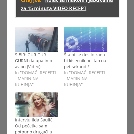
Čitaj još:
Kolač sa makom i jabukama
za 15 minuta VIDEO RECEPT
SIBIR: GUR GUR
Šta bi se desilo kada
GURNI da upalimo
bi kiseonik nestao na
avion (Video)
pet sekundi?
In "DOMAĆI RECEPTI
In "DOMAĆI RECEPTI
- MARININA
- MARININA
KUHINJA"
KUHINJA"
Intervju Ilda Šaulić:
Od početka sam
potpuno drugačija