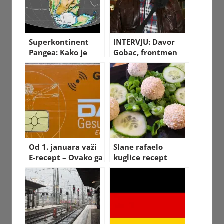
Superkontinent
INTERVJU: Davor
Pangea: Kako je
Gobac, frontmen
izgledao svijet
“Psihomodo popa”
nekada
Od 1. januara važi
Slane rafaelo
E-recept – Ovako ga
kuglice recept
možete podići u
apoteci