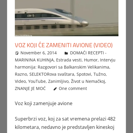
VOZ KOJI ĆE ZAMENITI AVIONE (VIDEO)
November 6, 2014
FTorgAdmin
DOMAĆI RECEPTI -
MARININA KUHINJA
,
Estrada vesti
,
Humor
,
Intervju
harmonija: Razgovori sa Balkanskim Velikanima
,
Razno
,
SELEKTORova svaštara
,
Spotovi
,
Tužno
,
Video
,
YouTube
,
Zanimljivo
,
Život u Nemačkoj
,
ZNANJE JE MOĆ
One comment
Voz koji zamenjuje avione
Superbrzi voz, koj za sat vremena prelazi 482
kilometara, nedavno je predstavljen kineskoj