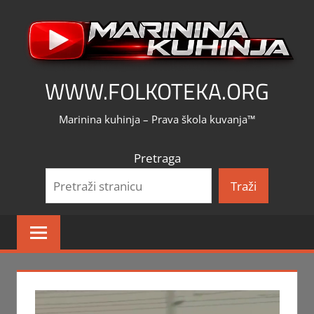
Skip
to
content
WWW.FOLKOTEKA.ORG
Marinina kuhinja – Prava škola kuvanja™
Pretraga
Traži