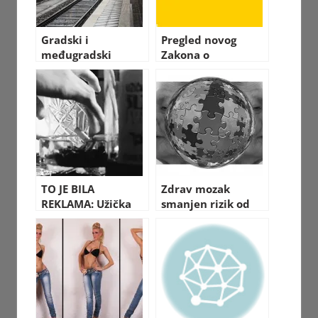
Gradski i
Pregled novog
međugradski
Zakona o
prevoz u Nemačkoj
useljavanju
za 49€ mesečno
kvalifikovane
radne snage u
Nemačkoj
TO JE BILA
Zdrav mozak
REKLAMA: Užička
smanjen rizik od
šljivovica u
Alzheimerove – 12
blokbasteru iz 1963
saveta