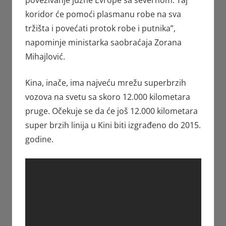
povezivanje južne Evrope sa severnom. Taj
koridor će pomoći plasmanu robe na sva
tržišta i povećati protok robe i putnika”,
napominje ministarka saobraćaja Zorana
Mihajlović.
Kina, inače, ima najveću mrežu superbrzih
vozova na svetu sa skoro 12.000 kilometara
pruge. Očekuje se da će još 12.000 kilometara
super brzih linija u Kini biti izgrađeno do 2015.
godine.