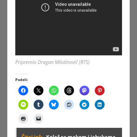
Pripremio Dragan Milutinović (RTS)
Podeli: