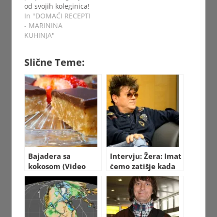
od svojih koleginica!
In "DOMAĆI RECEPTI
- MARININA
KUHINJA"
Slične Teme:
Bajadera sa
Intervju: Žera: Imat
kokosom (Video
ćemo zatišje kada
recept)
umremo