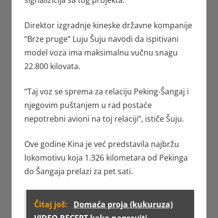
signalizicija sa tog projekta.
Direktor izgradnje kineske državne kompanije
“Brze pruge” Luju Šuju navodi da ispitivani
model voza ima maksimalnu vučnu snagu
22.800 kilovata.
“Taj voz se sprema za relaciju Peking-Šangaj i
njegovim puštanjem u rad postaće
nepotrebni avioni na toj relaciji”, ističe Šuju.
Ove godine Kina je već predstavila najbržu
lokomotivu koja 1.326 kilometara od Pekinga
do Šangaja prelazi za pet sati.
Čitaj još:
Domaća proja (kukuruza)