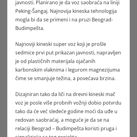
javnosti. Planirano je da voz saobraća na liniji
Peking-Šangaj. Najnovija kineska tehnologija
mogla bi da se primeni i na pruzi Beograd-
Budimpešta.
Najnoviji kineski super voz koji je prošle
sedmice prvi put prikazan javnosti, napravljen
je od plastičnih materijala ojačanih
karbonskim vlaknima i legurom magnezijuma
čime se smanjuje težina, a povećava brzina.
Dizajniran tako da liči na drevni kineski mač
voz je posle više probnih vožnji dobio potvrdu
tako da će već sledeće godine moći da uđe u
redovan saobraćaj, a moguće je da se na
relaciji Beograd – Budimpešta koristi pruga i