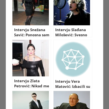
Intervju Snežana
Intervju Slađana
Savić: Ponosna sam
Milošević: Svesno
na svoju karijeru
sam se odrekla
bez skandala!
majčinstva!
Intervju Zlata
Intervju Vera
Petrović: Nikad me
Matović: Izbacili su
žestoki momci nisu
me iz knjige o Tomi
zanimali!
Zdravkoviću!