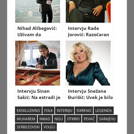
Nihad Alibegović:
Intervju Rade
Uživam da
Jorović: Razočaran
imitiram kolege ali
sam u mlade
samo pred svojima!
pevače!
Intervju Sinan
Intervju Snežana
Sakić: Na estradi je
Đurišić: Uvek je bilo
rusvaj, muzika više
loših pevača, ali
nema svoj šmek!
nisu dobijali šansu
EKSKLUZIVNO
FOLK
INTERVJU
ISKRENO
LEGENDA
MUHAREM
NIKAD
NISU
OTKRIO
PEVAČ
SARAJEVU
SERBEZOVSKI
VOLELI