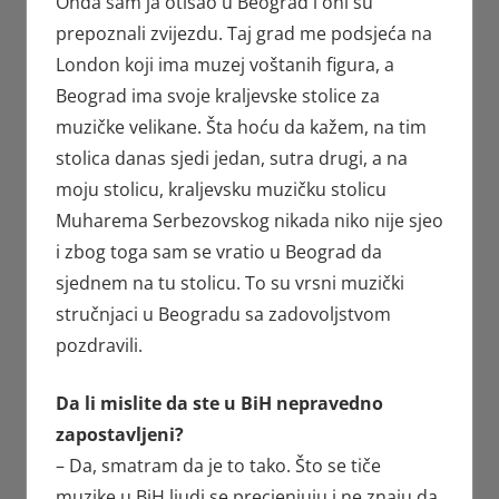
Onda sam ja otišao u Beograd i oni su
prepoznali zvijezdu. Taj grad me podsjeća na
London koji ima muzej voštanih figura, a
Beograd ima svoje kraljevske stolice za
muzičke velikane. Šta hoću da kažem, na tim
stolica danas sjedi jedan, sutra drugi, a na
moju stolicu, kraljevsku muzičku stolicu
Muharema Serbezovskog nikada niko nije sjeo
i zbog toga sam se vratio u Beograd da
sjednem na tu stolicu. To su vrsni muzički
stručnjaci u Beogradu sa zadovoljstvom
pozdravili.
Da li mislite da ste u BiH nepravedno
zapostavljeni?
– Da, smatram da je to tako. Što se tiče
muzike u BiH ljudi se precjenjuju i ne znaju da