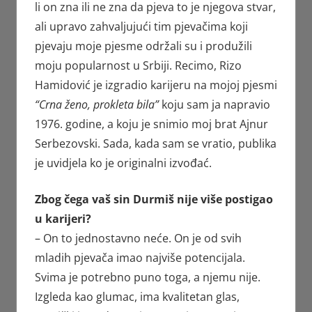
li on zna ili ne zna da pjeva to je njegova stvar,
ali upravo zahvaljujući tim pjevačima koji
pjevaju moje pjesme održali su i produžili
moju popularnost u Srbiji. Recimo, Rizo
Hamidović je izgradio karijeru na mojoj pjesmi
“Crna ženo, prokleta bila”
koju sam ja napravio
1976. godine, a koju je snimio moj brat Ajnur
Serbezovski. Sada, kada sam se vratio, publika
je uvidjela ko je originalni izvođać.
Zbog čega vaš sin Durmiš nije više postigao
u karijeri?
– On to jednostavno neće. On je od svih
mladih pjevača imao najviše potencijala.
Svima je potrebno puno toga, a njemu nije.
Izgleda kao glumac, ima kvalitetan glas,