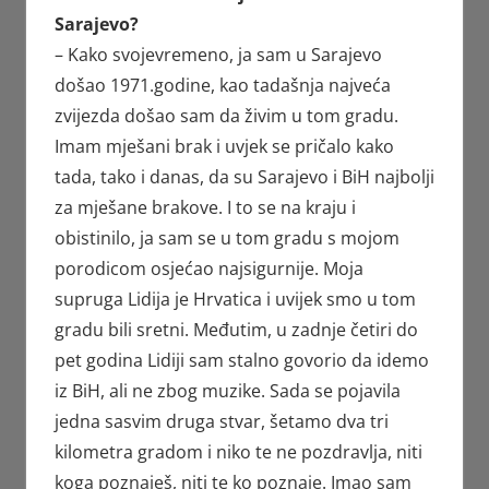
Sarajevo?
– Kako svojevremeno, ja sam u Sarajevo
došao 1971.godine, kao tadašnja najveća
zvijezda došao sam da živim u tom gradu.
Imam mješani brak i uvjek se pričalo kako
tada, tako i danas, da su Sarajevo i BiH najbolji
za mješane brakove. I to se na kraju i
obistinilo, ja sam se u tom gradu s mojom
porodicom osjećao najsigurnije. Moja
supruga Lidija je Hrvatica i uvijek smo u tom
gradu bili sretni. Međutim, u zadnje četiri do
pet godina Lidiji sam stalno govorio da idemo
iz BiH, ali ne zbog muzike. Sada se pojavila
jedna sasvim druga stvar, šetamo dva tri
kilometra gradom i niko te ne pozdravlja, niti
koga poznaješ, niti te ko poznaje. Imao sam