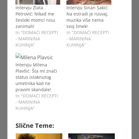
Intervju Zlata
Intervju Sinan Sakić:
Petrović: Nikad me
Na estradi je rusvaj,
žestoki momci nisu
muzika više nema
zanimali!
svoj šmek!
In "DOMAĆI RECEPTI
In "DOMAĆI RECEPTI
- MARININA
- MARININA
KUHINJA"
KUHINJA"
Intervju Milena
Plavšić: Šta mi znači
status istaknutog
umetnika kad ne
pravim skandale!
In "DOMAĆI RECEPTI
- MARININA
KUHINJA"
Slične Teme: