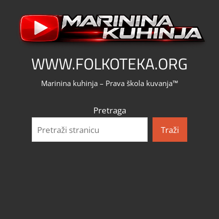
Skip
to
content
WWW.FOLKOTEKA.ORG
Marinina kuhinja – Prava škola kuvanja™
Pretraga
Traži