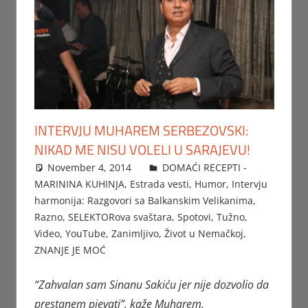
INTERVJU MUHAREM SERBEZOVSKI:
NIKAD ME NISU VOLELI U SARAJEVU!
November 4, 2014
Beba
DOMAĆI RECEPTI -
MARININA KUHINJA
,
Estrada vesti
,
Humor
,
Intervju
harmonija: Razgovori sa Balkanskim Velikanima
,
Razno
,
SELEKTORova svaštara
,
Spotovi
,
Tužno
,
Video
,
YouTube
,
Zanimljivo
,
Život u Nemačkoj
,
ZNANJE JE MOĆ
“Zahvalan sam Sinanu Sakiću jer nije dozvolio da
prestanem pjevati”, kaže Muharem.