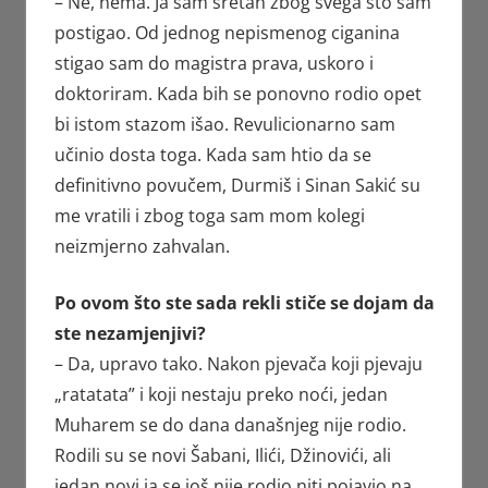
– Ne, nema. Ja sam sretan zbog svega što sam
postigao. Od jednog nepismenog ciganina
stigao sam do magistra prava, uskoro i
doktoriram. Kada bih se ponovno rodio opet
bi istom stazom išao. Revulicionarno sam
učinio dosta toga. Kada sam htio da se
definitivno povučem, Durmiš i Sinan Sakić su
me vratili i zbog toga sam mom kolegi
neizmjerno zahvalan.
Po ovom što ste sada rekli stiče se dojam da
ste nezamjenjivi?
– Da, upravo tako. Nakon pjevača koji pjevaju
„ratatata” i koji nestaju preko noći, jedan
Muharem se do dana današnjeg nije rodio.
Rodili su se novi Šabani, Ilići, Džinovići, ali
jedan novi ja se još nije rodio niti pojavio na