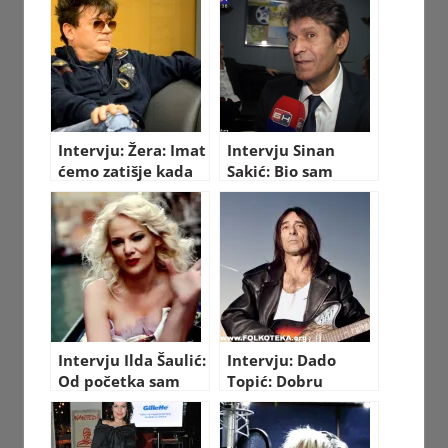
Intervju: Žera: Imat
Intervju Sinan
ćemo zatišje kada
Sakić: Bio sam
umremo
užasan alkoholičar!
Intervju Ilda Šaulić:
Intervju: Dado
Od početka sam
Topić: Dobru
potpuno drugačija
muziku ne sviraju
od svojih
loši muzičari
koleginica!