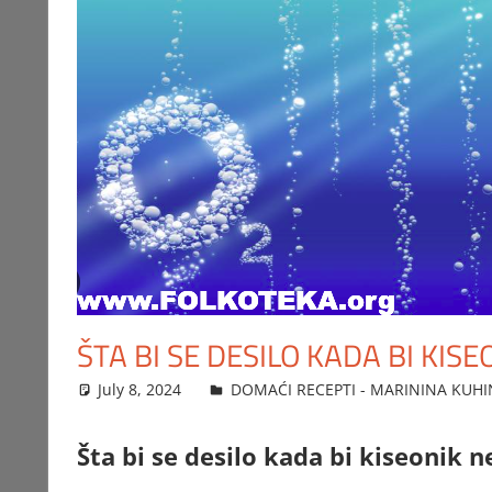
ŠTA BI SE DESILO KADA BI KIS
July 8, 2024
FTorgAdmin
DOMAĆI RECEPTI - MARININA KUHI
Šta bi se desilo kada bi kiseonik 