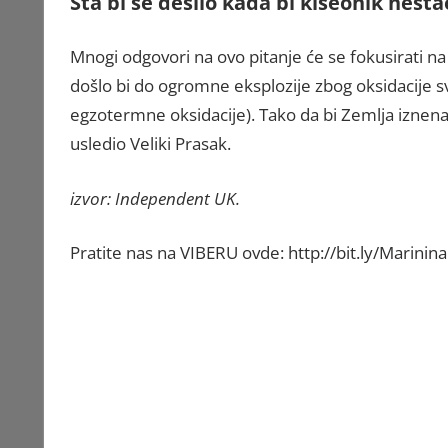
Šta bi se desilo kada bi kiseonik nest
Mnogi odgovori na ovo pitanje će se fokusirati na 
došlo bi do ogromne eksplozije zbog oksidacije sv
egzotermne oksidacije). Tako da bi Zemlja iznena
usledio Veliki Prasak.
izvor: Independent UK.
Pratite nas na VIBERU ovde:
http://bit.ly/Marinin