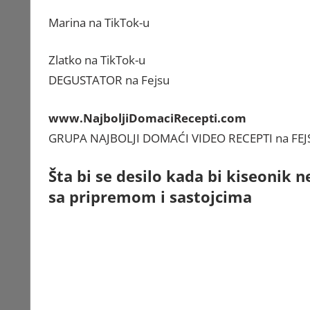
Marina
na TikTok-u
Zlatko
na TikTok-u
DEGUSTATOR
na Fejsu
www.NajboljiDomaciRecepti.com
GRUPA
NAJBOLJI DOMAĆI VIDEO RECEPTI
na FE
Šta bi se desilo kada bi kiseonik 
sa pripremom i sastojcima