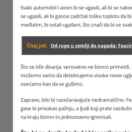
Svaki automobil i avion bi se ugasili, ali bi se na
se ugasili, ali bi gasovi zadržali toliku toplotu da 
međutim, bi ostali ugašeni, što znači da bi se sva
Čitaj još:
Od rupe u zemlji do napada: Fasci
Što se tiče disanja, verovatno ne bismo primetil
možemo samo da detektujemo visoke nivoe ugljen
osećamo kao da se gušimo.
Zapravo, bilo bi razočaravajuće nedramatično. F
gase bi privukao pažnju, a ljudi koji prate vazdušni
na kraju bismo to jednostavno ignorisali.