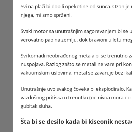
Svi na plaži bi dobili opekotine od sunca. Ozon je 
njega, mi smo sprženi.
Svaki motor sa unutrašnjim sagorevanjem bi se ugas
verovatno pao na zemlju, dok bi avioni u letu mog
Svi komadi neobrađenog metala bi se trenutno zava
nuspojava. Razlog zašto se metali ne vare pri kont
vakuumskim uslovima, metal se zavaruje bez ik
Unutrašnje uvo svakog čoveka bi eksplodiralo. Ka
vazdušnog pritiska u trenutku (od nivoa mora do
gubitak sluha.
Šta bi se desilo kada bi kiseonik nest