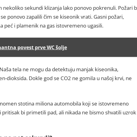
kon nekoliko sekundi klizanja lako ponovo pokrenuli. Požari b
bi se ponovo zapalili čim se kiseonik vrati. Gasni požari,
ka peć i plamenik na gas istovremeno ugasili.
nantna povest prve WC šolje
i. Naša tela ne mogu da detektuju manjak kiseonika,
-dioksida. Dokle god se CO2 ne gomila u našoj krvi, ne
enomen stotina miliona automobila koji se istovremeno
 pritisak bi primetili pad, ali nikada ne bismo shvatili uzrok 