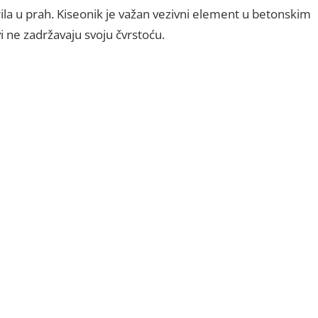
ila u prah. Kiseonik je važan vezivni element u betonskim
vi ne zadržavaju svoju čvrstoću.