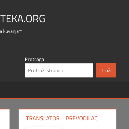
TEKA.ORG
la kuvanja™
Pretraga
Traži
TRANSLATOR – PREVODILAC