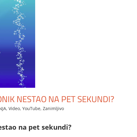
EONIK NESTAO NA PET SEKUNDI?
NJA
,
Video
,
YouTube
,
Zanimljivo
nestao na pet sekundi?