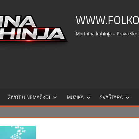
WWW.FOLKO
Marinina kuhinja – Prava ško
ŽIVOT U NEMAČKOJ
MUZIKA
SVAŠTARA