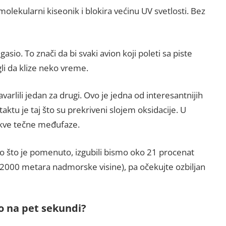
molekularni kiseonik i blokira većinu UV svetlosti. Bez
io. To znači da bi svaki avion koji poleti sa piste
li da klize neko vreme.
rlili jedan za drugi. Ovo je jedna od interesantnijih
aktu je taj što su prekriveni slojem oksidacije. U
akve tečne međufaze.
o što je pomenuto, izgubili bismo oko 21 procenat
 2000 metara nadmorske visine), pa očekujte ozbiljan
ao na pet sekundi?