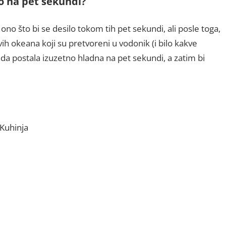
ao na pet sekundi?
ono što bi se desilo tokom tih pet sekundi, ali posle toga,
ih okeana koji su pretvoreni u vodonik (i bilo kakve
da postala izuzetno hladna na pet sekundi, a zatim bi
aKuhinja