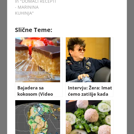
In "DOMAĆI RECEPTI
- MARININA
KUHINJA"
Slične Teme:
Bajadera sa
Intervju: Žera: Imat
kokosom (Video
ćemo zatišje kada
recept)
umremo