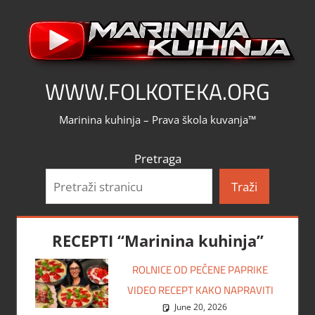
Skip
to
content
WWW.FOLKOTEKA.ORG
Marinina kuhinja – Prava škola kuvanja™
Pretraga
Traži
RECEPTI “Marinina kuhinja”
ROLNICE OD PEČENE PAPRIKE
VIDEO RECEPT KAKO NAPRAVITI
June 20, 2026