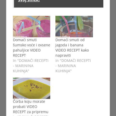
Domaći smuti
Domaći smuti od
šumsko voće i ovsene
jagoda i banana
pahuljice VIDEO
VIDEO RECEPT kako
RECEPT
napraviti
In "DOMAĆI RECEPTI
In "DOMAĆI RECEPTI
- MARININA
- MARININA
KUHINJA"
KUHINJA"
Čorba koju morate
probati VIDEO
RECEPT za pripremu