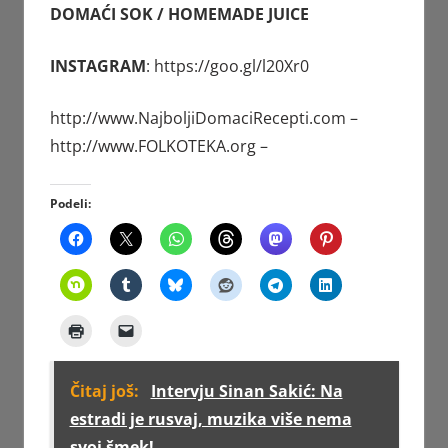
DOMAĆI SOK / HOMEMADE JUICE
INSTAGRAM
:
https://goo.gl/l20Xr0
http://www.NajboljiDomaciRecepti.com
–
http://www.FOLKOTEKA.org
–
Podeli:
Čitaj još:
Intervju Sinan Sakić: Na
estradi je rusvaj, muzika više nema
svoj šmek!