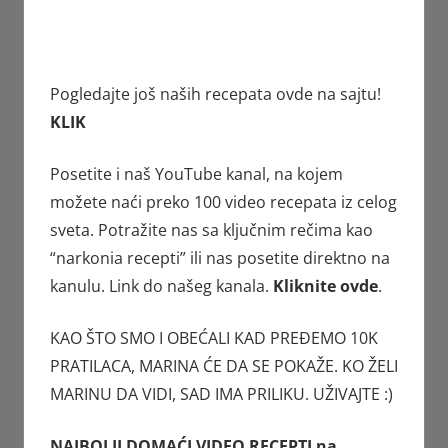
Pogledajte još naših recepata ovde na sajtu!
KLIK
Posetite i naš YouTube kanal, na kojem
možete naći preko 100 video recepata iz celog
sveta. Potražite nas sa ključnim rečima kao
“narkonia recepti” ili nas posetite direktno na
kanulu. Link do našeg kanala.
Kliknite ovde
.
KAO ŠTO SMO I OBEĆALI KAD PREĐEMO 10K
PRATILACA, MARINA ĆE DA SE POKAŽE. KO ŽELI
MARINU DA VIDI, SAD IMA PRILIKU. UŽIVAJTE :)
NAJBOLJI DOMAĆI VIDEO RECEPTI na