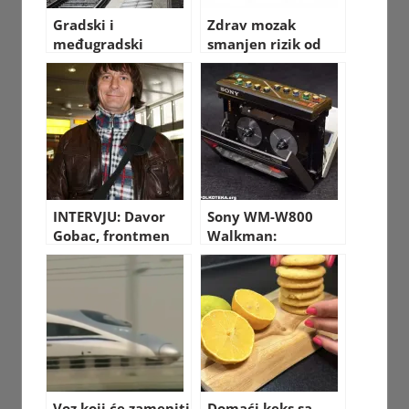
Gradski i
Zdrav mozak
međugradski
smanjen rizik od
prevoz u Nemačkoj
Alzheimerove – 12
za 49€ mesečno
saveta
INTERVJU: Davor
Sony WM-W800
Gobac, frontmen
Walkman:
“Psihomodo popa”
Revolucionarni
Dvostruki
Kasetofon iz 1985.
godine
Voz koji će zameniti
Domaći keks sa