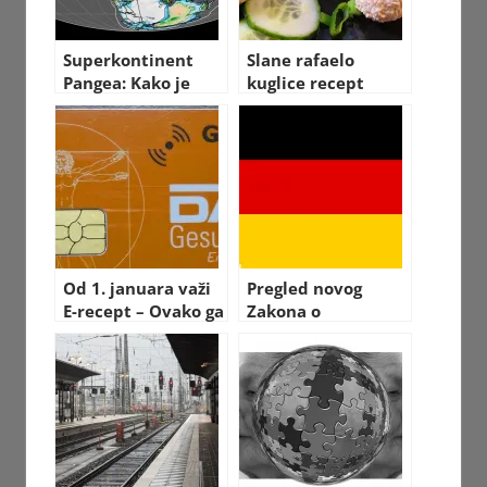
Superkontinent
Slane rafaelo
Pangea: Kako je
kuglice recept
izgledao svijet
nekada
Od 1. januara važi
Pregled novog
E-recept – Ovako ga
Zakona o
možete podići u
useljavanju
apoteci
kvalifikovane
radne snage u
Nemačkoj