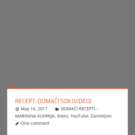
RECEPT: DOMAĆI SOK (VIDEO)
May 16, 2017
FTorgAdmin
DOMAĆI RECEPTI -
MARININA KUHINJA
,
Video
,
YouTube
,
Zanimljivo
One comment