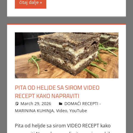
čitaj dalje
PITA OD HELJDE SA SIROM VIDEO
RECEPT KAKO NAPRAVITI
March 29, 2026
FTorgAdmin
DOMAĆI RECEPTI -
MARININA KUHINJA
,
Video
,
YouTube
Pita od heljde sa sirom VIDEO RECEPT kako