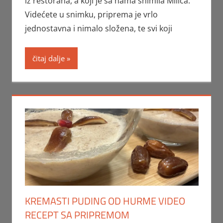
iz restorana, a koji je sa nama snimila Milica.
Videćete u snimku, priprema je vrlo
jednostavna i nimalo složena, te svi koji
čitaj dalje
KREMASTI PUDING OD HURME VIDEO
RECEPT SA PRIPREMOM