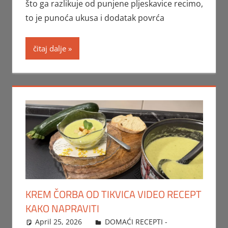
što ga razlikuje od punjene pljeskavice recimo,
to je punoća ukusa i dodatak povrća
čitaj dalje
KREM ČORBA OD TIKVICA VIDEO RECEPT
KAKO NAPRAVITI
April 25, 2026
FTorgAdmin
DOMAĆI RECEPTI -