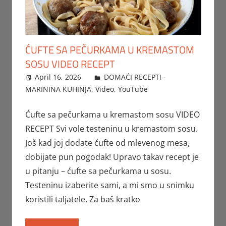
ĆUFTE SA PEČURKAMA U KREMASTOM
SOSU VIDEO RECEPT
April 16, 2026
FTorgAdmin
DOMAĆI RECEPTI -
MARININA KUHINJA
,
Video
,
YouTube
Ćufte sa pečurkama u kremastom sosu VIDEO
RECEPT Svi vole testeninu u kremastom sosu.
Još kad joj dodate ćufte od mlevenog mesa,
dobijate pun pogodak! Upravo takav recept je
u pitanju – ćufte sa pečurkama u sosu.
Testeninu izaberite sami, a mi smo u snimku
koristili taljatele. Za baš kratko