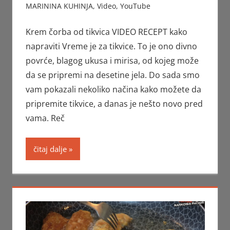
MARININA KUHINJA
,
Video
,
YouTube
Krem čorba od tikvica VIDEO RECEPT kako
napraviti Vreme je za tikvice. To je ono divno
povrće, blagog ukusa i mirisa, od kojeg može
da se pripremi na desetine jela. Do sada smo
vam pokazali nekoliko načina kako možete da
pripremite tikvice, a danas je nešto novo pred
vama. Reč
čitaj dalje