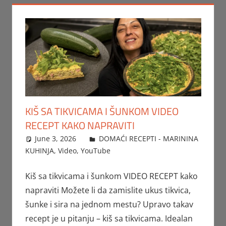
KIŠ SA TIKVICAMA I ŠUNKOM VIDEO
RECEPT KAKO NAPRAVITI
June 3, 2026
FTorgAdmin
DOMAĆI RECEPTI - MARININA
KUHINJA
,
Video
,
YouTube
Kiš sa tikvicama i šunkom VIDEO RECEPT kako
napraviti Možete li da zamislite ukus tikvica,
šunke i sira na jednom mestu? Upravo takav
recept je u pitanju – kiš sa tikvicama. Idealan