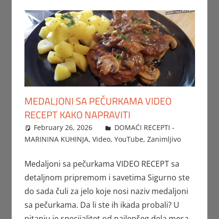
MEDALJONI SA PEČURKAMA VIDEO
RECEPT KAKO NAPRAVITI
February 26, 2026
FTorgAdmin
DOMAĆI RECEPTI -
MARININA KUHINJA
,
Video
,
YouTube
,
Zanimljivo
Medaljoni sa pečurkama VIDEO RECEPT sa
detaljnom pripremom i savetima Sigurno ste
do sada čuli za jelo koje nosi naziv medaljoni
sa pečurkama. Da li ste ih ikada probali? U
pitanju je specijalitet od najlepšeg dela mesa,