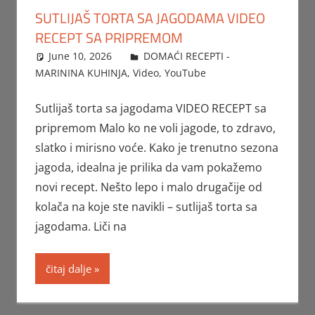
SUTLIJAŠ TORTA SA JAGODAMA VIDEO
RECEPT SA PRIPREMOM
June 10, 2026
FTorgAdmin
DOMAĆI RECEPTI -
MARININA KUHINJA
,
Video
,
YouTube
Sutlijaš torta sa jagodama VIDEO RECEPT sa
pripremom Malo ko ne voli jagode, to zdravo,
slatko i mirisno voće. Kako je trenutno sezona
jagoda, idealna je prilika da vam pokažemo
novi recept. Nešto lepo i malo drugačije od
kolača na koje ste navikli – sutlijaš torta sa
jagodama. Liči na
čitaj dalje