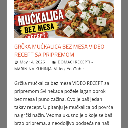
GRČKA MUĆKALICA BEZ MESA VIDEO
RECEPT SA PRIPREMOM
May 14, 2026
FTorgAdmin
DOMAĆI RECEPTI -
MARININA KUHINJA
,
Video
,
YouTube
Grčka mućkalica bez mesa VIDEO RECEPT sa
pripremom Svi nekada požele lagan obrok
bez mesa i puno začina. Ovo je baš jedan
takav recept. U pitanju je mućkalica od povrća
na grčki način. Veoma ukusno jelo koje se baš
brzo priprema, a neodoljivo podseća na naš