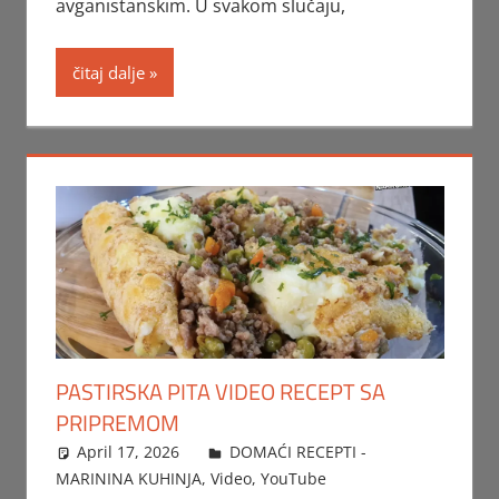
avganistanskim. U svakom slučaju,
čitaj dalje
PASTIRSKA PITA VIDEO RECEPT SA
PRIPREMOM
April 17, 2026
FTorgAdmin
DOMAĆI RECEPTI -
MARININA KUHINJA
,
Video
,
YouTube