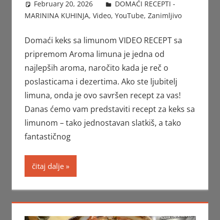
February 20, 2026
FTorgAdmin
DOMAĆI RECEPTI -
MARININA KUHINJA
,
Video
,
YouTube
,
Zanimljivo
Domaći keks sa limunom VIDEO RECEPT sa
pripremom Aroma limuna je jedna od
najlepših aroma, naročito kada je reč o
poslasticama i dezertima. Ako ste ljubitelj
limuna, onda je ovo savršen recept za vas!
Danas ćemo vam predstaviti recept za keks sa
limunom – tako jednostavan slatkiš, a tako
fantastičnog
čitaj dalje