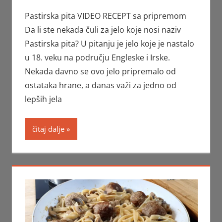
Pastirska pita VIDEO RECEPT sa pripremom
Da li ste nekada čuli za jelo koje nosi naziv
Pastirska pita? U pitanju je jelo koje je nastalo
u 18. veku na području Engleske i Irske.
Nekada davno se ovo jelo pripremalo od
ostataka hrane, a danas važi za jedno od
lepših jela
čitaj dalje