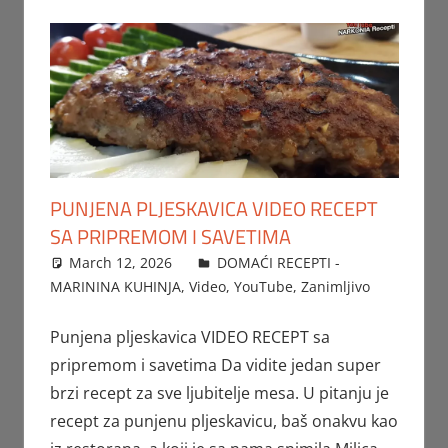
PUNJENA PLJESKAVICA VIDEO RECEPT
SA PRIPREMOM I SAVETIMA
March 12, 2026
FTorgAdmin
DOMAĆI RECEPTI -
MARININA KUHINJA
,
Video
,
YouTube
,
Zanimljivo
Punjena pljeskavica VIDEO RECEPT sa
pripremom i savetima Da vidite jedan super
brzi recept za sve ljubitelje mesa. U pitanju je
recept za punjenu pljeskavicu, baš onakvu kao