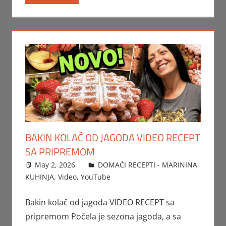
BAKIN KOLAČ OD JAGODA VIDEO RECEPT
SA PRIPREMOM
May 2, 2026
FTorgAdmin
DOMAĆI RECEPTI - MARININA
KUHINJA
,
Video
,
YouTube
Bakin kolač od jagoda VIDEO RECEPT sa
pripremom Počela je sezona jagoda, a sa