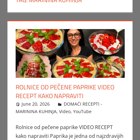
ROLNICE OD PEČENE PAPRIKE VIDEO
RECEPT KAKO NAPRAVITI
June 20, 2026
FTorgAdmin
DOMAĆI RECEPTI -
MARININA KUHINJA
,
Video
,
YouTube
Rolnice od pečene paprike VIDEO RECEPT
kako napraviti Paprika je jedna od najzdravijih