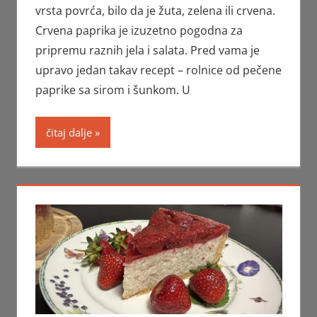
vrsta povrća, bilo da je žuta, zelena ili crvena.
Crvena paprika je izuzetno pogodna za
pripremu raznih jela i salata. Pred vama je
upravo jedan takav recept – rolnice od pečene
paprike sa sirom i šunkom. U
čitaj dalje