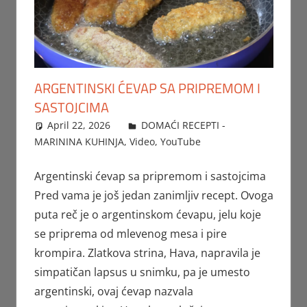
ARGENTINSKI ĆEVAP SA PRIPREMOM I
SASTOJCIMA
April 22, 2026
FTorgAdmin
DOMAĆI RECEPTI -
MARININA KUHINJA
,
Video
,
YouTube
Argentinski ćevap sa pripremom i sastojcima
Pred vama je još jedan zanimljiv recept. Ovoga
puta reč je o argentinskom ćevapu, jelu koje
se priprema od mlevenog mesa i pire
krompira. Zlatkova strina, Hava, napravila je
simpatičan lapsus u snimku, pa je umesto
argentinski, ovaj ćevap nazvala