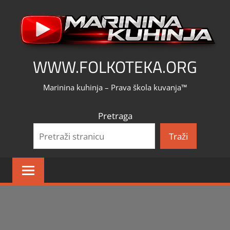
Skip
to
content
WWW.FOLKOTEKA.ORG
Marinina kuhinja – Prava škola kuvanja™
Pretraga
Traži