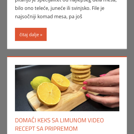
bilo ono teleće, juneće ili svinjsko. File je
najsočniji komad mesa, pa još
čitaj dalje
DOMAĆI KEKS SA LIMUNOM VIDEO
RECEPT SA PRIPREMOM