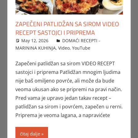
ZAPEČENI PATLIDŽAN SA SIROM VIDEO
RECEPT SASTOJCI I PRIPREMA
May 12, 2026
FTorgAdmin
DOMAĆI RECEPTI -
MARININA KUHINJA
,
Video
,
YouTube
Zapečeni patlidžan sa sirom VIDEO RECEPT
sastojci i priprema Patlidžan mnogim ljudima
nije baš omiljeno povrće, ali može da bude
veoma ukusan ako se pripremi na pravi način.
Pred vama je upravo jedan takav recept –
patlidžan sa sirom i povrćem, zapečen u rerni.
Priprema je veoma lagana, a napravićete
čitaj dalje