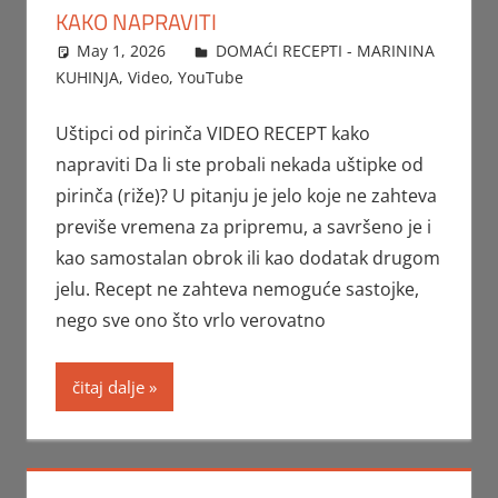
KAKO NAPRAVITI
May 1, 2026
FTorgAdmin
DOMAĆI RECEPTI - MARININA
KUHINJA
,
Video
,
YouTube
Uštipci od pirinča VIDEO RECEPT kako
napraviti Da li ste probali nekada uštipke od
pirinča (riže)? U pitanju je jelo koje ne zahteva
previše vremena za pripremu, a savršeno je i
kao samostalan obrok ili kao dodatak drugom
jelu. Recept ne zahteva nemoguće sastojke,
nego sve ono što vrlo verovatno
čitaj dalje