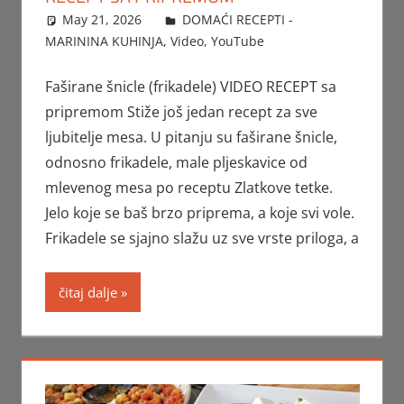
May 21, 2026
FTorgAdmin
DOMAĆI RECEPTI -
MARININA KUHINJA
,
Video
,
YouTube
Faširane šnicle (frikadele) VIDEO RECEPT sa
pripremom Stiže još jedan recept za sve
ljubitelje mesa. U pitanju su faširane šnicle,
odnosno frikadele, male pljeskavice od
mlevenog mesa po receptu Zlatkove tetke.
Jelo koje se baš brzo priprema, a koje svi vole.
Frikadele se sjajno slažu uz sve vrste priloga, a
čitaj dalje