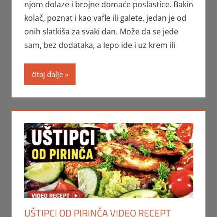
njom dolaze i brojne domaće poslastice. Bakin
kolač, poznat i kao vafle ili galete, jedan je od
onih slatkiša za svaki dan. Može da se jede
sam, bez dodataka, a lepo ide i uz krem ili
čitaj dalje
UŠTIPCI OD PIRINČA VIDEO RECEPT