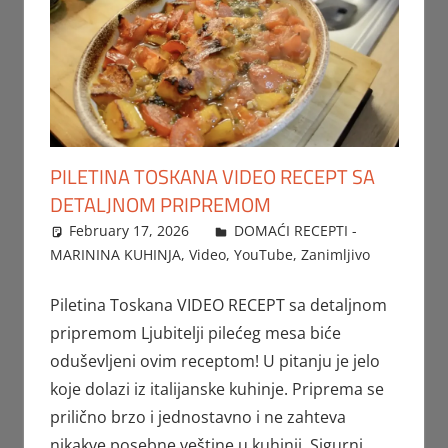
PILETINA TOSKANA VIDEO RECEPT SA
DETALJNOM PRIPREMOM
February 17, 2026
FTorgAdmin
DOMAĆI RECEPTI -
MARININA KUHINJA
,
Video
,
YouTube
,
Zanimljivo
Piletina Toskana VIDEO RECEPT sa detaljnom
pripremom Ljubitelji pilećeg mesa biće
oduševljeni ovim receptom! U pitanju je jelo
koje dolazi iz italijanske kuhinje. Priprema se
prilično brzo i jednostavno i ne zahteva
nikakve posebne veštine u kuhinji. Sigurni