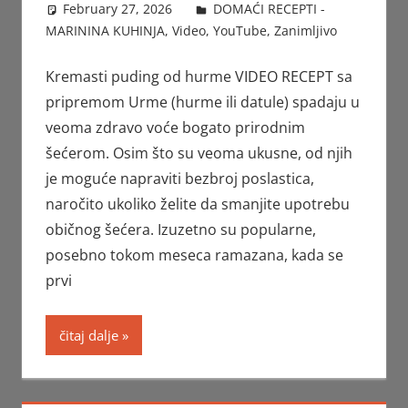
February 27, 2026
FTorgAdmin
DOMAĆI RECEPTI -
MARININA KUHINJA
,
Video
,
YouTube
,
Zanimljivo
Kremasti puding od hurme VIDEO RECEPT sa
pripremom Urme (hurme ili datule) spadaju u
veoma zdravo voće bogato prirodnim
šećerom. Osim što su veoma ukusne, od njih
je moguće napraviti bezbroj poslastica,
naročito ukoliko želite da smanjite upotrebu
običnog šećera. Izuzetno su popularne,
posebno tokom meseca ramazana, kada se
prvi
čitaj dalje