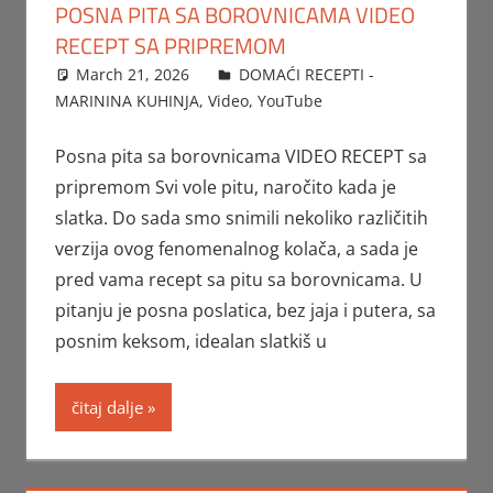
POSNA PITA SA BOROVNICAMA VIDEO
RECEPT SA PRIPREMOM
March 21, 2026
FTorgAdmin
DOMAĆI RECEPTI -
MARININA KUHINJA
,
Video
,
YouTube
Posna pita sa borovnicama VIDEO RECEPT sa
pripremom Svi vole pitu, naročito kada je
slatka. Do sada smo snimili nekoliko različitih
verzija ovog fenomenalnog kolača, a sada je
pred vama recept sa pitu sa borovnicama. U
pitanju je posna poslatica, bez jaja i putera, sa
posnim keksom, idealan slatkiš u
čitaj dalje