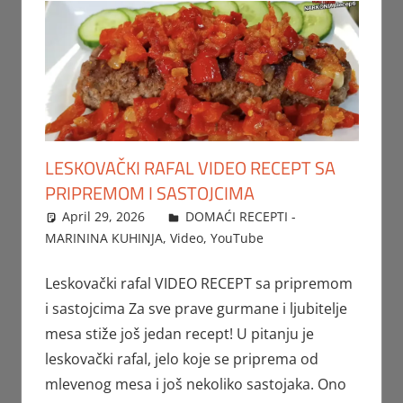
LESKOVAČKI RAFAL VIDEO RECEPT SA
PRIPREMOM I SASTOJCIMA
April 29, 2026
FTorgAdmin
DOMAĆI RECEPTI -
MARININA KUHINJA
,
Video
,
YouTube
Leskovački rafal VIDEO RECEPT sa pripremom
i sastojcima Za sve prave gurmane i ljubitelje
mesa stiže još jedan recept! U pitanju je
leskovački rafal, jelo koje se priprema od
mlevenog mesa i još nekoliko sastojaka. Ono