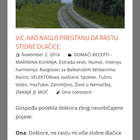
VIC: KAD NAGLO PRESTANU DA RASTU
STIDNE DLAČICE
November 2, 2014
FTorgAdmin
DOMAĆI RECEPTI -
MARININA KUHINJA
,
Estrada vesti
,
Humor
,
Intervju
harmonija: Razgovori sa Balkanskim Velikanima
,
Razno
,
SELEKTORova svaštara
,
Spotovi
,
Tužno
,
Video
,
YouTube
,
Zanimljivo
,
Život u Nemačkoj
,
ZNANJE JE MOĆ
One comment
Gospođa posetila doktora zbog neuobičajene
pojave:
Ona
: Doktore, ne rastu mi više stidne dlačice.