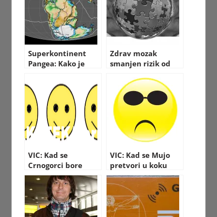
Superkontinent
Zdrav mozak
Pangea: Kako je
smanjen rizik od
izgledao svijet
Alzheimerove – 12
nekada
saveta
VIC: Kad se
VIC: Kad se Mujo
Crnogorci bore
pretvori u koku
protiv švaba…