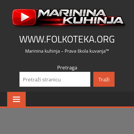
Skip
to
content
WWW.FOLKOTEKA.ORG
Marinina kuhinja – Prava škola kuvanja™
Pretraga
Traži