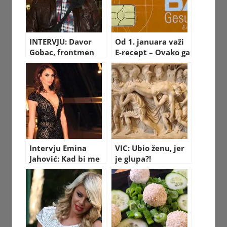
INTERVJU: Davor
Od 1. januara važi
Gobac, frontmen
E-recept – Ovako ga
“Psihomodo popa”
možete podići u
apoteci
Intervju Emina
VIC: Ubio ženu, jer
Jahović: Kad bi me
je glupa?!
Mustafa udario,
ostavila bih ga
odmah!