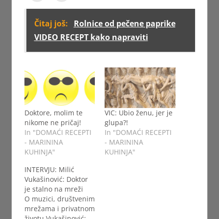
Čitaj još:
Rolnice od pečene paprike
VIDEO RECEPT kako napraviti
Doktore, molim te
VIC: Ubio ženu, jer je
nikome ne pričaj!
glupa?!
In "DOMAĆI RECEPTI
In "DOMAĆI RECEPTI
- MARININA
- MARININA
KUHINJA"
KUHINJA"
INTERVJU: Milić
Vukašinović: Doktor
je stalno na mreži
O muzici, društvenim
mrežama i privatnom
životu Vukašinović: