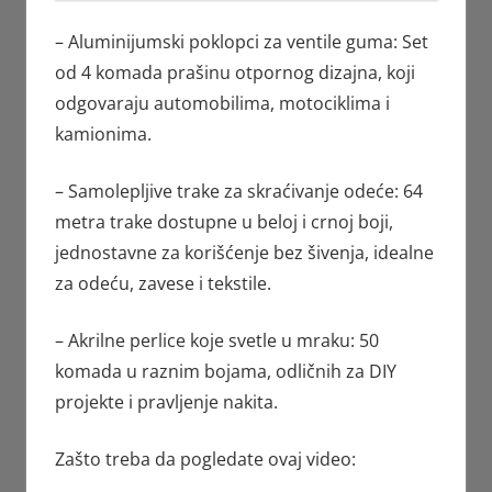
– Aluminijumski poklopci za ventile guma: Set
od 4 komada prašinu otpornog dizajna, koji
odgovaraju automobilima, motociklima i
kamionima.
– Samolepljive trake za skraćivanje odeće: 64
metra trake dostupne u beloj i crnoj boji,
jednostavne za korišćenje bez šivenja, idealne
za odeću, zavese i tekstile.
– Akrilne perlice koje svetle u mraku: 50
komada u raznim bojama, odličnih za DIY
projekte i pravljenje nakita.
Zašto treba da pogledate ovaj video: