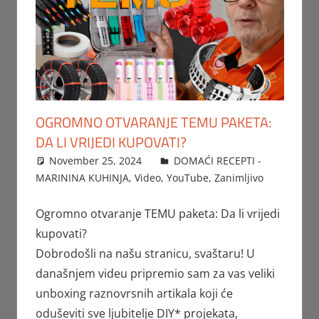
OGROMNO OTVARANJE TEMU PAKETA:
DA LI VRIJEDI KUPOVATI?
November 25, 2024
FTorgAdmin
DOMAĆI RECEPTI -
MARININA KUHINJA
,
Video
,
YouTube
,
Zanimljivo
Ogromno otvaranje TEMU paketa: Da li vrijedi
kupovati?
Dobrodošli na našu stranicu, svaštaru! U
današnjem videu pripremio sam za vas veliki
unboxing raznovrsnih artikala koji će
oduševiti sve ljubitelje DIY* projekata,