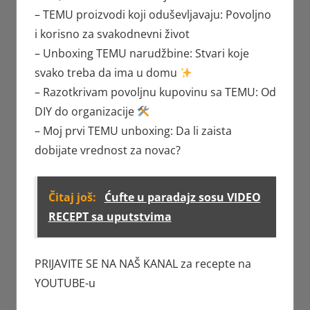
– TEMU proizvodi koji oduševljavaju: Povoljno
i korisno za svakodnevni život
– Unboxing TEMU narudžbine: Stvari koje
svako treba da ima u domu
– Razotkrivam povoljnu kupovinu sa TEMU: Od
DIY do organizacije
– Moj prvi TEMU unboxing: Da li zaista
dobijate vrednost za novac?
Čitaj još:
Ćufte u paradajz sosu VIDEO
RECEPT sa uputstvima
PRIJAVITE SE NA NAŠ KANAL za recepte na
YOUTUBE-u