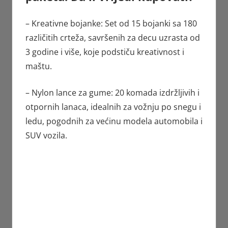
– Kreativne bojanke: Set od 15 bojanki sa 180
različitih crteža, savršenih za decu uzrasta od
3 godine i više, koje podstiču kreativnost i
maštu.
– Nylon lance za gume: 20 komada izdržljivih i
otpornih lanaca, idealnih za vožnju po snegu i
ledu, pogodnih za većinu modela automobila i
SUV vozila.