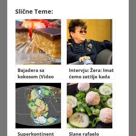
Slične Teme:
Bajadera sa
Intervju: Žera: Imat
kokosom (Video
ćemo zatišje kada
recept)
umremo
Superkontinent
Slane rafaelo