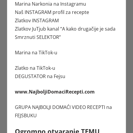
Marina Narkonia
na Instagramu
Naš INSTAGRAM profil za recepte
Zlatkov
INSTAGRAM
Zlatkov JuTjub kanal
“A kako drugačije je sada
Smrznuti SELEKTOR”
Marina
na TikTok-u
Zlatko
na TikTok-u
DEGUSTATOR
na Fejsu
www.NajboljiDomaciRecepti.com
GRUPA
NAJBOLJI DOMAĆI VIDEO RECEPTI
na
FEJSBUKU
Ogromno otvaranje TEMU