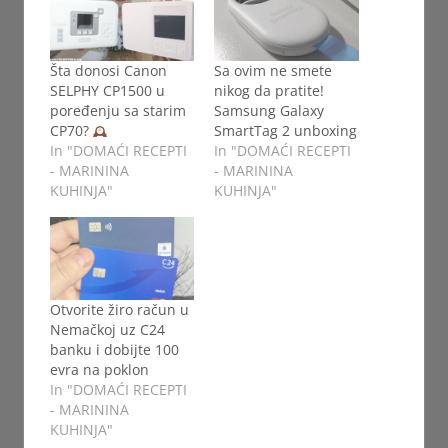
Šta donosi Canon
Sa ovim ne smete
SELPHY CP1500 u
nikog da pratite!
poređenju sa starim
Samsung Galaxy
CP70?
SmartTag 2 unboxing
In "DOMAĆI RECEPTI
In "DOMAĆI RECEPTI
- MARININA
- MARININA
KUHINJA"
KUHINJA"
Otvorite žiro račun u
Nemačkoj uz C24
banku i dobijte 100
evra na poklon
In "DOMAĆI RECEPTI
- MARININA
KUHINJA"