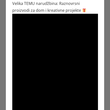
Velika TEMU narudžbina: Raznovrsni
proizvodi za dom i kreativne projekte