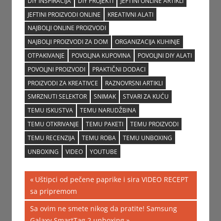
DIY INSPIRACIJA
DIY PROJEKTI
JEFTINI ONLINE ARTIKLI
JEFTINI PROIZVODI ONLINE
KREATIVNI ALATI
NAJBOLJI ONLINE PROIZVODI
NAJBOLJI PROIZVODI ZA DOM
ORGANIZACIJA KUHINJE
OTPAKIVANJE
POVOLJNA KUPOVINA
POVOLJNI DIY ALATI
POVOLJNI PROIZVODI
PRAKTIČNI DODACI
PROIZVODI ZA KREATIVCE
RAZNOVRSNI ARTIKLI
SMRZNUTI SELEKTOR
SNIMAK
STVARI ZA KUĆU
TEMU ISKUSTVA
TEMU NARUDŽBINA
TEMU OTKRIVANJE
TEMU PAKETI
TEMU PROIZVODI
TEMU RECENZIJA
TEMU ROBA
TEMU UNBOXING
UNBOXING
VIDEO
YOUTUBE
Post
Previous
Uštipci od pečene paprike i sira VIDEO RECEPT
Post:
sa pripremom
navigation
Next
Sa ovim ne smete nikog da pratite! Samsung
Post:
Galaxy SmartTag 2 unboxing