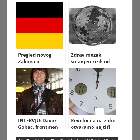
poređenju sa
prevoz u Nemačkoj
starim CP70?
za 49€ mesečno
Pregled novog
Zdrav mozak
Zakona o
smanjen rizik od
useljavanju
Alzheimerove – 12
kvalifikovane
saveta
radne snage u
Nemačkoj
INTERVJU: Davor
Revolucija na zidu:
Gobac, frontmen
otvaramo najtiši
“Psihomodo popa”
kućni sat!