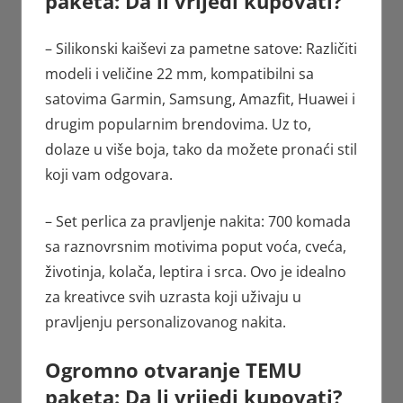
paketa: Da li vrijedi kupovati?
– Silikonski kaiševi za pametne satove: Različiti
modeli i veličine 22 mm, kompatibilni sa
satovima Garmin, Samsung, Amazfit, Huawei i
drugim popularnim brendovima. Uz to,
dolaze u više boja, tako da možete pronaći stil
koji vam odgovara.
– Set perlica za pravljenje nakita: 700 komada
sa raznovrsnim motivima poput voća, cveća,
životinja, kolača, leptira i srca. Ovo je idealno
za kreativce svih uzrasta koji uživaju u
pravljenju personalizovanog nakita.
Ogromno otvaranje TEMU
paketa: Da li vrijedi kupovati?