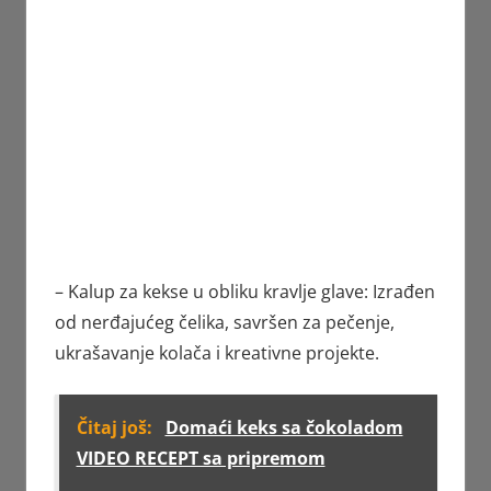
– Kalup za kekse u obliku kravlje glave: Izrađen
od nerđajućeg čelika, savršen za pečenje,
ukrašavanje kolača i kreativne projekte.
Čitaj još:
Domaći keks sa čokoladom
VIDEO RECEPT sa pripremom