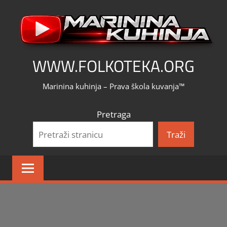
Skip
to
content
WWW.FOLKOTEKA.ORG
Marinina kuhinja – Prava škola kuvanja™
Pretraga
Traži