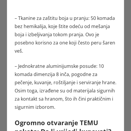
– Tkanine za zaštitu boja u pranju: 50 komada
bez hemikalija, koje štite odeću od mešanja
boja i izbeljivanja tokom pranja. Ovo je
posebno korisno za one koji često peru šaren
veš.
– Jednokratne aluminijumske posude: 10
komada dimenzija 8 inča, pogodne za
pečenje, kuvanje, roštiljanje i serviranje hrane.
Osim toga, izrađene su od materijala sigurnih
za kontakt sa hranom, što ih čini praktičnim i
sigurnim izborom.
Ogromno otvaranje TEMU