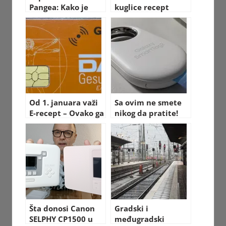
Pangea: Kako je
kuglice recept
izgledao svijet
nekada
Od 1. januara važi
Sa ovim ne smete
E-recept – Ovako ga
nikog da pratite!
možete podići u
Samsung Galaxy
apoteci
SmartTag 2
unboxing
Šta donosi Canon
Gradski i
SELPHY CP1500 u
međugradski