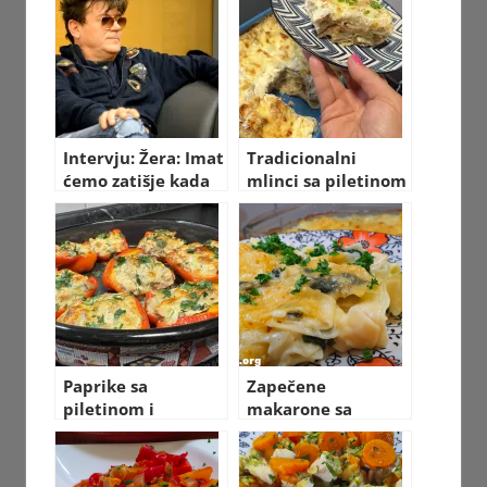
pravi
napraviti
Intervju: Žera: Imat
Tradicionalni
ćemo zatišje kada
mlinci sa piletinom
umremo
VIDEO RECEPT sa
pripremom
Paprike sa
Zapečene
piletinom i
makarone sa
pečurkama VIDEO
spanaćem i
RECEPT sa
piletinom VIDEO
pripremom
RECEPT sa