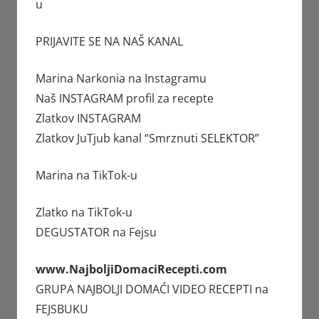
u
PRIJAVITE SE NA NAŠ KANAL
Marina Narkonia
na Instagramu
Naš INSTAGRAM profil za recepte
Zlatkov
INSTAGRAM
Zlatkov JuTjub kanal
“Smrznuti SELEKTOR”
Marina
na TikTok-u
Zlatko
na TikTok-u
DEGUSTATOR
na Fejsu
www.NajboljiDomaciRecepti.com
GRUPA
NAJBOLJI DOMAĆI VIDEO RECEPTI
na
FEJSBUKU