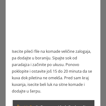
Isecite pileći file na komade veličine zalogaja,
pa dodajte u boraniju. Sipajte sok od
paradajza i začinite po ukusu. Ponovo
poklopite i ostavite još 15 do 20 minuta da se
kuva dok piletina ne omekša. Pred sam kraj
kuvanja, isecite beli luk na sitne komade i
dodajte u šerpu.