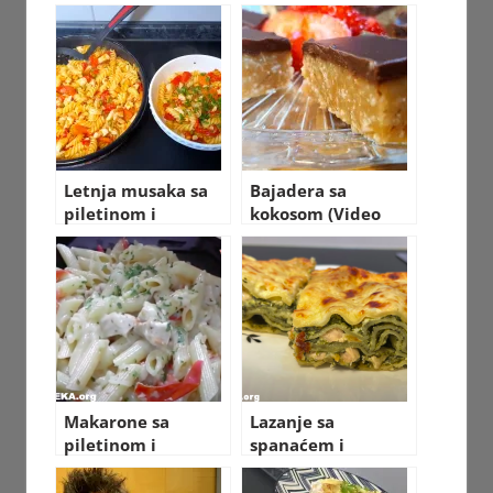
Letnja musaka sa
Bajadera sa
piletinom i
kokosom (Video
testeninom VIDEO
recept)
RECEPT
Makarone sa
Lazanje sa
piletinom i
spanaćem i
paradajzom VIDEO
piletinom VIDEO
RECEPT kako se
RECEPT kako