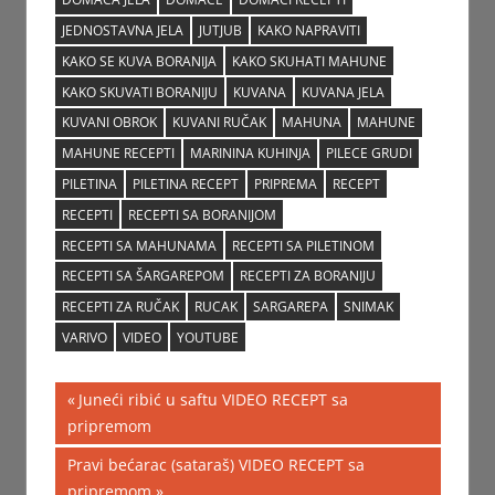
JEDNOSTAVNA JELA
JUTJUB
KAKO NAPRAVITI
KAKO SE KUVA BORANIJA
KAKO SKUHATI MAHUNE
KAKO SKUVATI BORANIJU
KUVANA
KUVANA JELA
KUVANI OBROK
KUVANI RUČAK
MAHUNA
MAHUNE
MAHUNE RECEPTI
MARININA KUHINJA
PILECE GRUDI
PILETINA
PILETINA RECEPT
PRIPREMA
RECEPT
RECEPTI
RECEPTI SA BORANIJOM
RECEPTI SA MAHUNAMA
RECEPTI SA PILETINOM
RECEPTI SA ŠARGAREPOM
RECEPTI ZA BORANIJU
RECEPTI ZA RUČAK
RUCAK
SARGAREPA
SNIMAK
VARIVO
VIDEO
YOUTUBE
Post
Previous
Juneći ribić u saftu VIDEO RECEPT sa
Post:
pripremom
navigation
Next
Pravi bećarac (sataraš) VIDEO RECEPT sa
Post:
pripremom