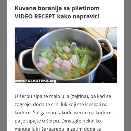
Kuvana boranija sa piletinom
VIDEO RECEPT kako napraviti
U šerpu sipajte malo ulja (zejtina), pa kad se
zagreje, dodajte crni luk koji ste iseckali na
kockice. Šargarepu takođe isecite na kockice,
pa je sipajte u šerpu. Dinstajte nekoliko
minuta luk i šargarepu, a zatim dodajte