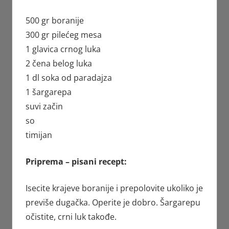
500 gr boranije
300 gr pilećeg mesa
1 glavica crnog luka
2 čena belog luka
1 dl soka od paradajza
1 šargarepa
suvi začin
so
timijan
Priprema – pisani recept:
Isecite krajeve boranije i prepolovite ukoliko je
previše dugačka. Operite je dobro. Šargarepu
očistite, crni luk takođe.