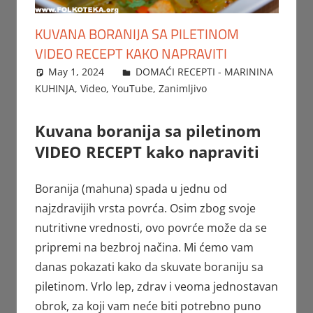
KUVANA BORANIJA SA PILETINOM
VIDEO RECEPT KAKO NAPRAVITI
May 1, 2024
FTorgAdmin
DOMAĆI RECEPTI - MARININA
KUHINJA
,
Video
,
YouTube
,
Zanimljivo
Kuvana boranija sa piletinom
VIDEO RECEPT kako napraviti
Boranija (mahuna) spada u jednu od
najzdravijih vrsta povrća. Osim zbog svoje
nutritivne vrednosti, ovo povrće može da se
pripremi na bezbroj načina. Mi ćemo vam
danas pokazati kako da skuvate boraniju sa
piletinom. Vrlo lep, zdrav i veoma jednostavan
obrok, za koji vam neće biti potrebno puno