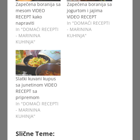
Zapečena boranija sa
Zapečena boranija sa
mesom VIDEO
jogurtom i jajima
RECEPT kako
VIDEO RECEPT
napraviti
In "DOMAĆI RECEPTI
In "DOMAĆI RECEPTI
- MARININA
- MARININA
KUHINJA"
KUHINJA"
Slatki kuvani kupus
sa junetinom VIDEO
RECEPT sa
pripremom
In "DOMAĆI RECEPTI
- MARININA
KUHINJA"
Slične Teme: