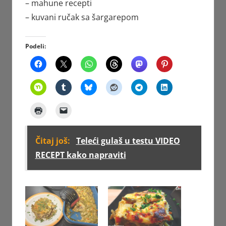
– mahune recepti
– kuvani ručak sa šargarepom
Podeli:
Čitaj još:
Teleći gulaš u testu VIDEO
RECEPT kako napraviti