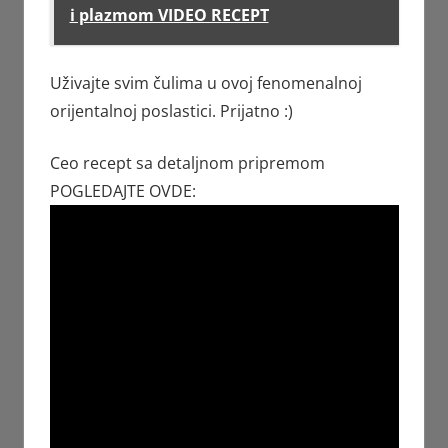
i plazmom VIDEO RECEPT
Uživajte svim čulima u ovoj fenomenalnoj
orijentalnoj poslastici. Prijatno :)
Ceo recept sa detaljnom pripremom
POGLEDAJTE OVDE: