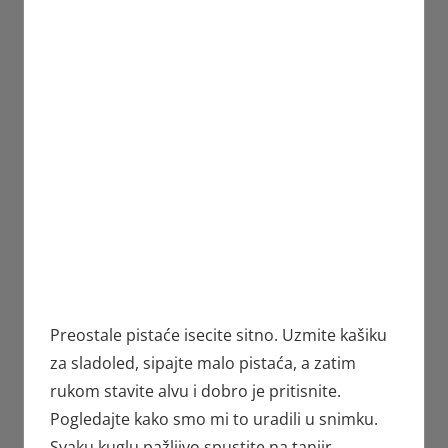
Preostale pistaće isecite sitno. Uzmite kašiku
za sladoled, sipajte malo pistaća, a zatim
rukom stavite alvu i dobro je pritisnite.
Pogledajte kako smo mi to uradili u snimku.
Svaku kuglu pažljivo spustite na tanjir.