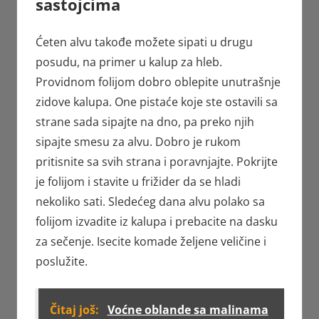
sastojcima
Ćeten alvu takođe možete sipati u drugu
posudu, na primer u kalup za hleb.
Providnom folijom dobro oblepite unutrašnje
zidove kalupa. One pistaće koje ste ostavili sa
strane sada sipajte na dno, pa preko njih
sipajte smesu za alvu. Dobro je rukom
pritisnite sa svih strana i poravnjajte. Pokrijte
je folijom i stavite u frižider da se hladi
nekoliko sati. Sledećeg dana alvu polako sa
folijom izvadite iz kalupa i prebacite na dasku
za sečenje. Isecite komade željene veličine i
poslužite.
Čitaj još:
Voćne oblande sa malinama