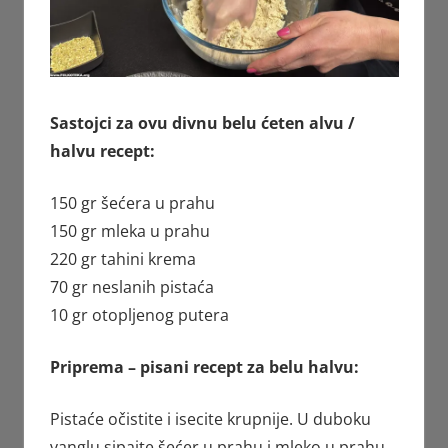
Sastojci za ovu divnu belu ćeten alvu /
halvu recept:
150 gr šećera u prahu
150 gr mleka u prahu
220 gr tahini krema
70 gr neslanih pistaća
10 gr otopljenog putera
Priprema – pisani recept za belu halvu:
Pistaće očistite i isecite krupnije. U duboku
vanglu sipajte šećer u prahu i mleko u prahu.