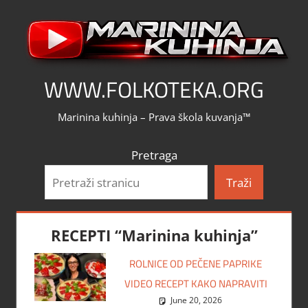
Skip
to
content
WWW.FOLKOTEKA.ORG
Marinina kuhinja – Prava škola kuvanja™
Pretraga
Traži
RECEPTI “Marinina kuhinja”
ROLNICE OD PEČENE PAPRIKE
VIDEO RECEPT KAKO NAPRAVITI
June 20, 2026