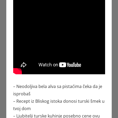
– Neodoljiva bela alva sa pistaćima čeka da je
isprobaš
– Recept iz Bliskog istoka donosi turski šmek u
tvoj dom
– Ljubitelji turske kuhinje posebno cene ovu