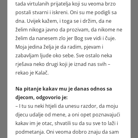
tada virtulanih prijatelja koji su veoma brzo
postali stvarni i iskreni. Oni su me podigli sa
dna. Uvijek kažem, i toga se i držim, da ne
želim nikoga javno da prozivam, da nikome ne
želim da nanesem zlo jer Bog sve vidi i čuje.
Moja jedina želja je da radim, pjevam i
zabavljam ljude oko sebe. Sve ostalo neka
rješava neko drugi koji je iznad nas svih –
rekao je Kalač.
Na pitanje kakav mu je danas odnos sa
djecom, odgovorio je:
– I tu su neki htjeli da unesu razdor, da moju
djecu udalje od mene, a oni opet poznavajući
kakav im je otac, shvatili su da su sve to laži i
podmetanja. Oni veoma dobro znaju da sam