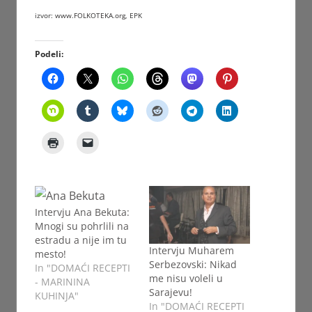
izvor:
www.FOLKOTEKA.org
, EPK
Podeli:
Intervju Ana Bekuta:
Mnogi su pohrlili na
estradu a nije im tu
Intervju Muharem
mesto!
Serbezovski: Nikad
In "DOMAĆI RECEPTI
me nisu voleli u
- MARININA
Sarajevu!
KUHINJA"
In "DOMAĆI RECEPTI