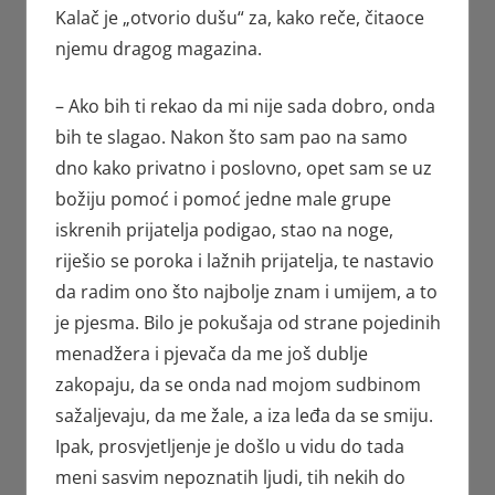
Kalač je „otvorio dušu“ za, kako reče, čitaoce
njemu dragog magazina.
– Ako bih ti rekao da mi nije sada dobro, onda
bih te slagao. Nakon što sam pao na samo
dno kako privatno i poslovno, opet sam se uz
božiju pomoć i pomoć jedne male grupe
iskrenih prijatelja podigao, stao na noge,
riješio se poroka i lažnih prijatelja, te nastavio
da radim ono što najbolje znam i umijem, a to
je pjesma. Bilo je pokušaja od strane pojedinih
menadžera i pjevača da me još dublje
zakopaju, da se onda nad mojom sudbinom
sažaljevaju, da me žale, a iza leđa da se smiju.
Ipak, prosvjetljenje je došlo u vidu do tada
meni sasvim nepoznatih ljudi, tih nekih do