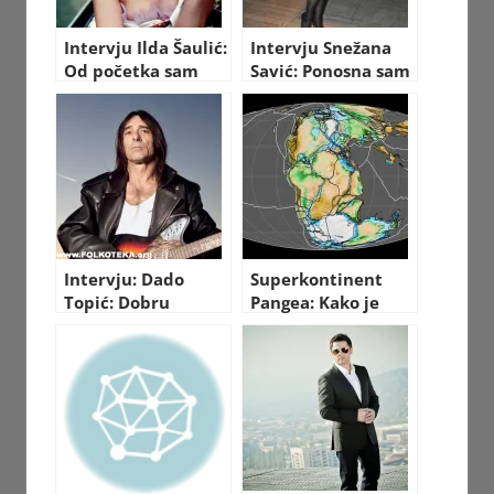
Intervju Ilda Šaulić:
Intervju Snežana
Od početka sam
Savić: Ponosna sam
potpuno drugačija
na svoju karijeru
od svojih
bez skandala!
koleginica!
Intervju: Dado
Superkontinent
Topić: Dobru
Pangea: Kako je
muziku ne sviraju
izgledao svijet
loši muzičari
nekada