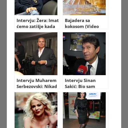
Intervju: Žera: Imat
Bajadera sa
ćemo zatišje kada
kokosom (Video
umremo
recept)
Intervju Muharem
Intervju Sinan
Serbezovski: Nikad
Sakić: Bio sam
me nisu voleli u
užasan alkoholičar!
Sarajevu!