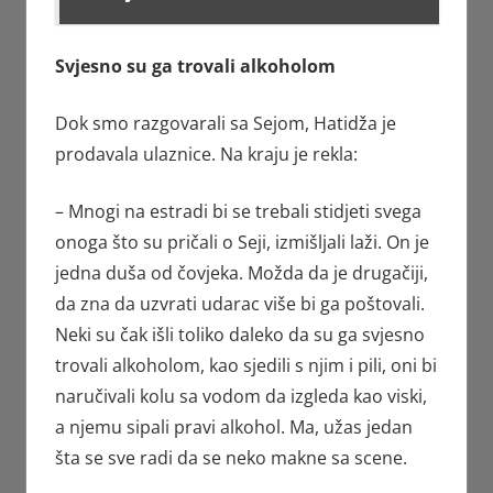
Svjesno su ga trovali alkoholom
Dok smo razgovarali sa Sejom, Hatidža je
prodavala ulaznice. Na kraju je rekla:
– Mnogi na estradi bi se trebali stidjeti svega
onoga što su pričali o Seji, izmišljali laži. On je
jedna duša od čovjeka. Možda da je drugačiji,
da zna da uzvrati udarac više bi ga poštovali.
Neki su čak išli toliko daleko da su ga svjesno
trovali alkoholom, kao sjedili s njim i pili, oni bi
naručivali kolu sa vodom da izgleda kao viski,
a njemu sipali pravi alkohol. Ma, užas jedan
šta se sve radi da se neko makne sa scene.