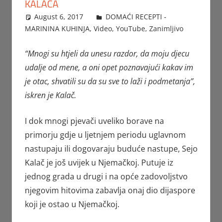
KALAČA
August 6, 2017
FTorgAdmin
DOMAĆI RECEPTI -
MARININA KUHINJA
,
Video
,
YouTube
,
Zanimljivo
“Mnogi su htjeli da unesu razdor, da moju djecu
udalje od mene, a oni opet poznavajući kakav im
je otac, shvatili su da su sve to laži i podmetanja”,
iskren je Kalač.
I dok mnogi pjevači uveliko borave na
primorju gdje u ljetnjem periodu uglavnom
nastupaju ili dogovaraju buduće nastupe, Sejo
Kalač je još uvijek u Njemačkoj. Putuje iz
jednog grada u drugi i na opće zadovoljstvo
njegovim hitovima zabavlja onaj dio dijaspore
koji je ostao u Njemačkoj.