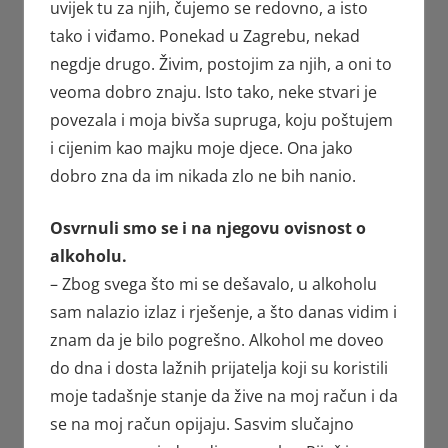
uvijek tu za njih, čujemo se redovno, a isto
tako i viđamo. Ponekad u Zagrebu, nekad
negdje drugo. Živim, postojim za njih, a oni to
veoma dobro znaju. Isto tako, neke stvari je
povezala i moja bivša supruga, koju poštujem
i cijenim kao majku moje djece. Ona jako
dobro zna da im nikada zlo ne bih nanio.
Osvrnuli smo se i na njegovu ovisnost o
alkoholu.
– Zbog svega što mi se dešavalo, u alkoholu
sam nalazio izlaz i rješenje, a što danas vidim i
znam da je bilo pogrešno. Alkohol me doveo
do dna i dosta lažnih prijatelja koji su koristili
moje tadašnje stanje da žive na moj račun i da
se na moj račun opijaju. Sasvim slučajno