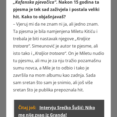
„Kafanska pjevačica“
. Nakon 15 godina ta
pjesma je tek sad zaživjela i postala veliki
hit. Kako to objašnjavaš?
– Vjeruj mi da ne znam ni ja, ali jedno znam.
Ta pjesma je bila namjenjena Miletu Kitiću i
trebala je biti nastavak njegove
„Kraljice
trotoara“
. Simeunović je autor te pjesme, ali
isto tako i
„Kraljice trotoara“
. On je Miletu nudio
tu pjesmu, ali mu je za nju tražio pozamašnu
sumu novca, a Mile je to odbio i tako je
završila na mom albumu kao zadnja. Sada
sam sretan što sam je snimio, ali još više
sretan što je publika prepoznala hit.
Čitaj još:
Intervju Srećko Šušić: Niko
me nije zvao iz Granda!