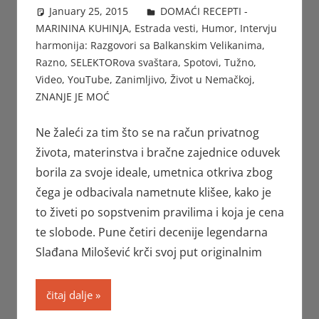
January 25, 2015
Beba
DOMAĆI RECEPTI -
MARININA KUHINJA
,
Estrada vesti
,
Humor
,
Intervju
harmonija: Razgovori sa Balkanskim Velikanima
,
Razno
,
SELEKTORova svaštara
,
Spotovi
,
Tužno
,
Video
,
YouTube
,
Zanimljivo
,
Život u Nemačkoj
,
ZNANJE JE MOĆ
Ne žaleći za tim što se na račun privatnog
života, materinstva i bračne zajednice oduvek
borila za svoje ideale, umetnica otkriva zbog
čega je odbacivala nametnute klišee, kako je
to živeti po sopstvenim pravilima i koja je cena
te slobode. Pune četiri decenije legendarna
Slađana Milošević krči svoj put originalnim
čitaj dalje