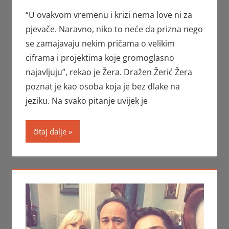
“U ovakvom vremenu i krizi nema love ni za
pjevače. Naravno, niko to neće da prizna nego
se zamajavaju nekim pričama o velikim
ciframa i projektima koje gromoglasno
najavljuju”, rekao je Žera. Dražen Žerić Žera
poznat je kao osoba koja je bez dlake na
jeziku. Na svako pitanje uvijek je
čitaj dalje