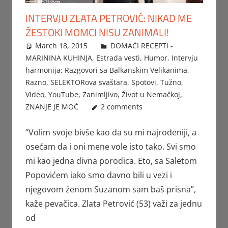
INTERVJU ZLATA PETROVIĆ: NIKAD ME
ŽESTOKI MOMCI NISU ZANIMALI!
March 18, 2015
Beba
DOMAĆI RECEPTI -
MARININA KUHINJA
,
Estrada vesti
,
Humor
,
Intervju
harmonija: Razgovori sa Balkanskim Velikanima
,
Razno
,
SELEKTORova svaštara
,
Spotovi
,
Tužno
,
Video
,
YouTube
,
Zanimljivo
,
Život u Nemačkoj
,
ZNANJE JE MOĆ
2 comments
“Volim svoje bivše kao da su mi najrođeniji, a
osećam da i oni mene vole isto tako. Svi smo
mi kao jedna divna porodica. Eto, sa Saletom
Popovićem iako smo davno bili u vezi i
njegovom ženom Suzanom sam baš prisna”,
kaže pevačica. Zlata Petrović (53) važi za jednu
od