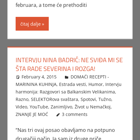
februara, a tome će prethoditi
čitaj dalje
INTERVJU NINA BADRIĆ: NE SVIĐA MI SE
ŠTA RADE SEVERINA I ROZGA!
February 4, 2015
Beba
DOMAĆI RECEPTI -
MARININA KUHINJA
,
Estrada vesti
,
Humor
,
Intervju
harmonija: Razgovori sa Balkanskim Velikanima
,
Razno
,
SELEKTORova svaštara
,
Spotovi
,
Tužno
,
Video
,
YouTube
,
Zanimljivo
,
Život u Nemačkoj
,
ZNANJE JE MOĆ
3 comments
“Nas tri ovaj posao obavljamo na potpuno
drugačiji način. Ja sam iz druge priče.