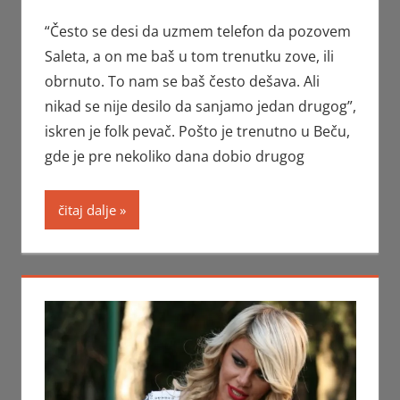
“Često se desi da uzmem telefon da pozovem
Saleta, a on me baš u tom trenutku zove, ili
obrnuto. To nam se baš često dešava. Ali
nikad se nije desilo da sanjamo jedan drugog”,
iskren je folk pevač. Pošto je trenutno u Beču,
gde je pre nekoliko dana dobio drugog
čitaj dalje