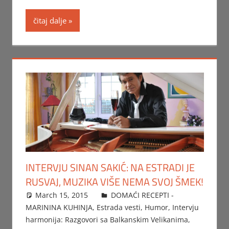
čitaj dalje
INTERVJU SINAN SAKIĆ: NA ESTRADI JE
RUSVAJ, MUZIKA VIŠE NEMA SVOJ ŠMEK!
March 15, 2015
Beba
DOMAĆI RECEPTI -
MARININA KUHINJA
,
Estrada vesti
,
Humor
,
Intervju
harmonija: Razgovori sa Balkanskim Velikanima
,