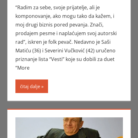
“Radim za sebe, svoje prijatelje, ali je
komponovanje, ako mogu tako da kažem, i
moj drugi biznis pored pevanja. Znači,
prodajem pesme i naplaćujem svoj autorski
rad”, iskren je folk pevač. Nedavno je Saši
Matiću (36) i Severini Vučković (42) uručeno
priznanje lista “Vesti” koje su dobili za duet
“More
čitaj dalje