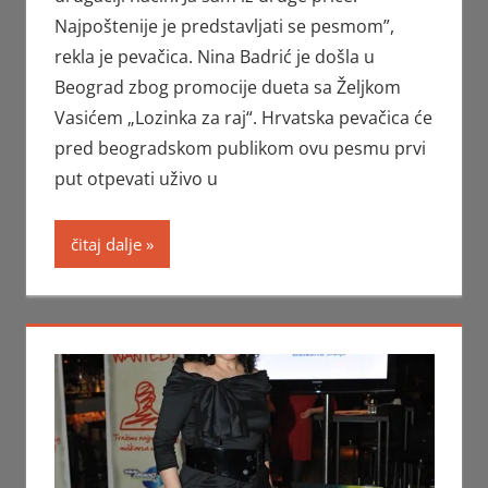
Najpoštenije je predstavljati se pesmom”,
rekla je pevačica. Nina Badrić je došla u
Beograd zbog promocije dueta sa Željkom
Vasićem „Lozinka za raj“. Hrvatska pevačica će
pred beogradskom publikom ovu pesmu prvi
put otpevati uživo u
čitaj dalje