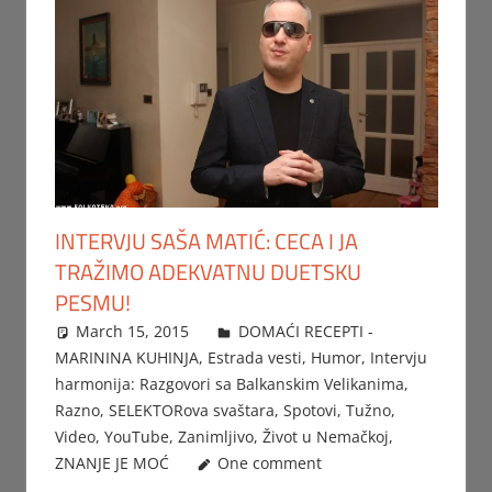
INTERVJU SAŠA MATIĆ: CECA I JA
TRAŽIMO ADEKVATNU DUETSKU
PESMU!
March 15, 2015
Beba
DOMAĆI RECEPTI -
MARININA KUHINJA
,
Estrada vesti
,
Humor
,
Intervju
harmonija: Razgovori sa Balkanskim Velikanima
,
Razno
,
SELEKTORova svaštara
,
Spotovi
,
Tužno
,
Video
,
YouTube
,
Zanimljivo
,
Život u Nemačkoj
,
ZNANJE JE MOĆ
One comment