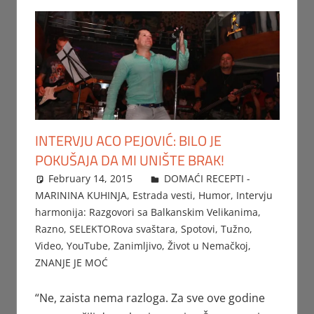
INTERVJU ACO PEJOVIĆ: BILO JE
POKUŠAJA DA MI UNIŠTE BRAK!
February 14, 2015
Beba
DOMAĆI RECEPTI -
MARININA KUHINJA
,
Estrada vesti
,
Humor
,
Intervju
harmonija: Razgovori sa Balkanskim Velikanima
,
Razno
,
SELEKTORova svaštara
,
Spotovi
,
Tužno
,
Video
,
YouTube
,
Zanimljivo
,
Život u Nemačkoj
,
ZNANJE JE MOĆ
“Ne, zaista nema razloga. Za sve ove godine