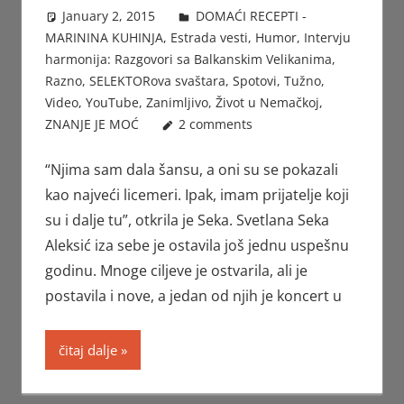
January 2, 2015
Beba
DOMAĆI RECEPTI -
MARININA KUHINJA
,
Estrada vesti
,
Humor
,
Intervju
harmonija: Razgovori sa Balkanskim Velikanima
,
Razno
,
SELEKTORova svaštara
,
Spotovi
,
Tužno
,
Video
,
YouTube
,
Zanimljivo
,
Život u Nemačkoj
,
ZNANJE JE MOĆ
2 comments
“Njima sam dala šansu, a oni su se pokazali
kao najveći licemeri. Ipak, imam prijatelje koji
su i dalje tu”, otkrila je Seka. Svetlana Seka
Aleksić iza sebe je ostavila još jednu uspešnu
godinu. Mnoge ciljeve je ostvarila, ali je
postavila i nove, a jedan od njih je koncert u
čitaj dalje