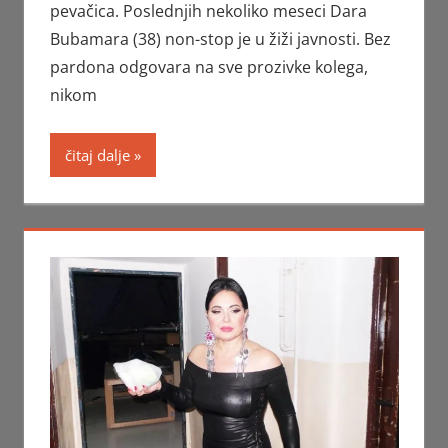
pevačica. Poslednjih nekoliko meseci Dara
Bubamara (38) non-stop je u žiži javnosti. Bez
pardona odgovara na sve prozivke kolega,
nikom
čitaj dalje