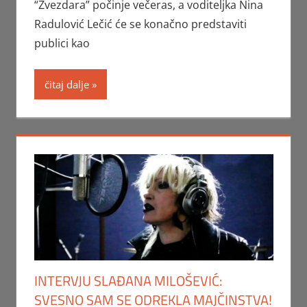
“Zvezdara” počinje večeras, a voditeljka Nina
Radulović Lečić će se konačno predstaviti
publici kao
čitaj dalje
INTERVJU SLAĐANA MILOŠEVIĆ:
SVESNO SAM SE ODREKLA MAJČINSTVA!