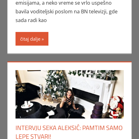
emisijama, a neko vreme se vrlo uspešno
bavila voditeljski poslom na BN televizji, gde
sada radi kao
čitaj dalje
INTERVJU SEKA ALEKSIĆ: PAMTIM SAMO
LEPE STVARI!