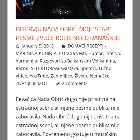
INTERVJU NADA OBRIĆ: MOJE STARE
PESME ZVUČE BOLJE NEGO DANAŠNJE!
January 5, 2015
Beba
DOMAĆI RECEPTI -
MARININA KUHINJA
,
Estrada vesti
,
Humor
,
Intervju
harmonija: Razgovori sa Balkanskim Velikanima
,
Razno
,
SELEKTORova svaštara
,
Spotovi
,
Tužno
,
Video
,
YouTube
,
Zanimljivo
,
Život u Nemačkoj
,
ZNANJE JE MOĆ
2 comments
Pevačica Nada Obrić dugo nije prisutna na
estradnoj sceni, ali njene pesme publika nije
zaboravila. Nada Obrić dugo nije prisutna na
estradnoj sceni, ali njene pesme publika nije
zaboravila. Povremeno gostuje u muzičkim