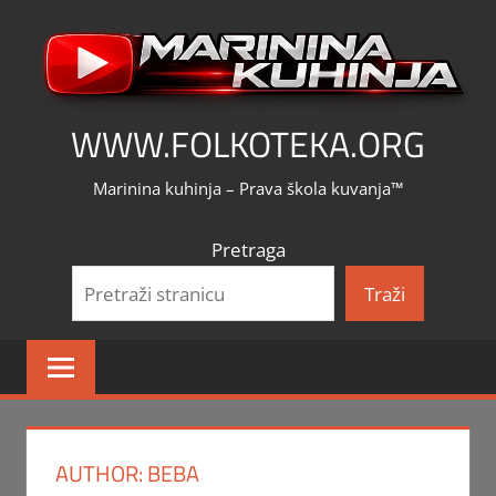
Skip
to
content
WWW.FOLKOTEKA.ORG
Marinina kuhinja – Prava škola kuvanja™
Pretraga
Traži
AUTHOR:
BEBA