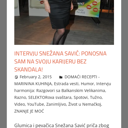
INTERVJU SNEŽANA SAVIĆ: PONOSNA
SAM NA SVOJU KARIJERU BEZ
SKANDALA!
February 2, 2015
Beba
DOMAĆI RECEPTI -
MARININA KUHINJA
,
Estrada vesti
,
Humor
,
Intervju
harmonija: Razgovori sa Balkanskim Velikanima
,
Razno
,
SELEKTORova svaštara
,
Spotovi
,
Tužno
,
Video
,
YouTube
,
Zanimljivo
,
Život u Nemačkoj
,
ZNANJE JE MOĆ
Glumica i pevačica Snežana Savić priča zbog