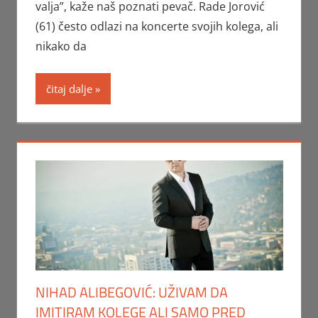
valja”, kaže naš poznati pevač. Rade Jorović
(61) često odlazi na koncerte svojih kolega, ali
nikako da
čitaj dalje
NIHAD ALIBEGOVIĆ: UŽIVAM DA
IMITIRAM KOLEGE ALI SAMO PRED