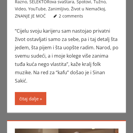
Razno
,
SELEKTORova svaštara
,
Spotovi
,
Tužno
,
Video
,
YouTube
,
Zanimljivo
,
Život u Nemačkoj
,
ZNANJE JE MOĆ
2 comments
“Cijelu svoju karijeru sam nastojao privatni
život ostavljati samo za sebe, pa i taj detalj šta
jedem, šta pijem i šta uopšte radim. Narod, po
svemu sudeći, a i moje kolege više zanima
tuđa kuća nego vlastita”, kaže kralj folk
muzike. Na red za “kafu” došao je i Sinan
Sakić.
čitaj dalje