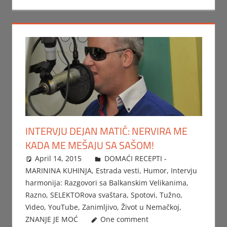
INTERVJU DEJAN MATIĆ: NERVIRA ME
KADA ME MEŠAJU SA SAŠOM!
April 14, 2015
Beba
DOMAĆI RECEPTI -
MARININA KUHINJA
,
Estrada vesti
,
Humor
,
Intervju
harmonija: Razgovori sa Balkanskim Velikanima
,
Razno
,
SELEKTORova svaštara
,
Spotovi
,
Tužno
,
Video
,
YouTube
,
Zanimljivo
,
Život u Nemačkoj
,
ZNANJE JE MOĆ
One comment