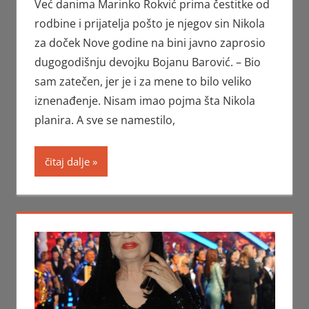
Već danima Marinko Rokvić prima čestitke od
rodbine i prijatelja pošto je njegov sin Nikola
za doček Nove godine na bini javno zaprosio
dugogodišnju devojku Bojanu Barović. – Bio
sam zatečen, jer je i za mene to bilo veliko
iznenađenje. Nisam imao pojma šta Nikola
planira. A sve se namestilo,
čitaj dalje