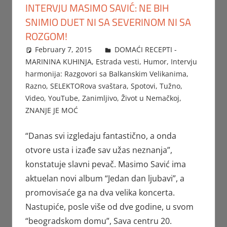
INTERVJU MASIMO SAVIĆ: NE BIH
SNIMIO DUET NI SA SEVERINOM NI SA
ROZGOM!
February 7, 2015
Beba
DOMAĆI RECEPTI -
MARININA KUHINJA
,
Estrada vesti
,
Humor
,
Intervju
harmonija: Razgovori sa Balkanskim Velikanima
,
Razno
,
SELEKTORova svaštara
,
Spotovi
,
Tužno
,
Video
,
YouTube
,
Zanimljivo
,
Život u Nemačkoj
,
ZNANJE JE MOĆ
“Danas svi izgledaju fantastično, a onda
otvore usta i izađe sav užas neznanja”,
konstatuje slavni pevač. Masimo Savić ima
aktuelan novi album “Jedan dan ljubavi”, a
promovisaće ga na dva velika koncerta.
Nastupiće, posle više od dve godine, u svom
“beogradskom domu”, Sava centru 20.