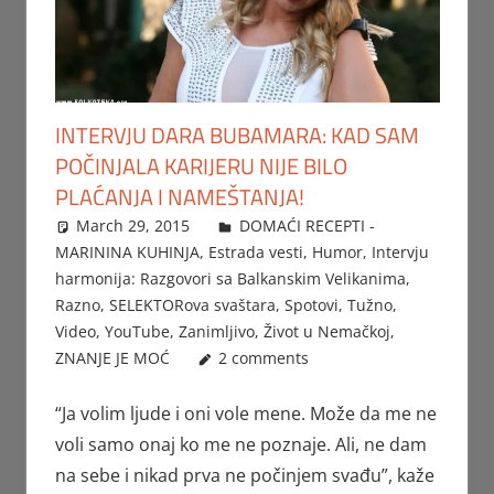
INTERVJU DARA BUBAMARA: KAD SAM
POČINJALA KARIJERU NIJE BILO
PLAĆANJA I NAMEŠTANJA!
March 29, 2015
Beba
DOMAĆI RECEPTI -
MARININA KUHINJA
,
Estrada vesti
,
Humor
,
Intervju
harmonija: Razgovori sa Balkanskim Velikanima
,
Razno
,
SELEKTORova svaštara
,
Spotovi
,
Tužno
,
Video
,
YouTube
,
Zanimljivo
,
Život u Nemačkoj
,
ZNANJE JE MOĆ
2 comments
“Ja volim ljude i oni vole mene. Može da me ne
voli samo onaj ko me ne poznaje. Ali, ne dam
na sebe i nikad prva ne počinjem svađu”, kaže