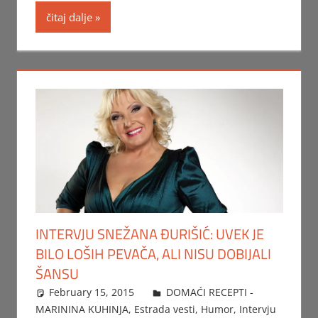
čitaj dalje
INTERVJU SNEŽANA ĐURIŠIĆ: UVEK JE
BILO LOŠIH PEVAČA, ALI NISU DOBIJALI
ŠANSU
February 15, 2015
Beba
DOMAĆI RECEPTI -
MARININA KUHINJA
,
Estrada vesti
,
Humor
,
Intervju