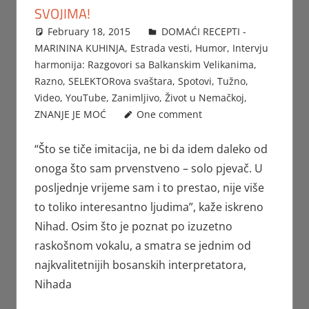
SVOJIMA!
February 18, 2015
Beba
DOMAĆI RECEPTI -
MARININA KUHINJA
,
Estrada vesti
,
Humor
,
Intervju
harmonija: Razgovori sa Balkanskim Velikanima
,
Razno
,
SELEKTORova svaštara
,
Spotovi
,
Tužno
,
Video
,
YouTube
,
Zanimljivo
,
Život u Nemačkoj
,
ZNANJE JE MOĆ
One comment
“Što se tiče imitacija, ne bi da idem daleko od
onoga što sam prvenstveno – solo pjevač. U
posljednje vrijeme sam i to prestao, nije više
to toliko interesantno ljudima”, kaže iskreno
Nihad. Osim što je poznat po izuzetno
raskošnom vokalu, a smatra se jednim od
najkvalitetnijih bosanskih interpretatora,
Nihada