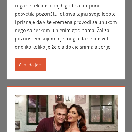
čega se tek poslednjih godina potpuno
posvetila pozorištu, otkriva tajnu svoje lepote
i priznaje da više vremena provodi sa unukom
nego sa ćerkom u njenim godinama. Žal za
pozorištem kojem nije mogla da se posveti
onoliko koliko je želela dok je snimala serije
čitaj dalje