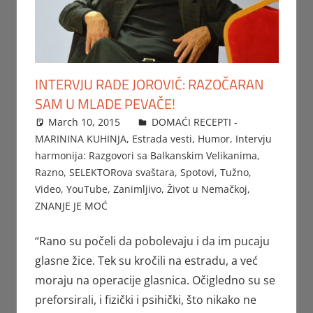
INTERVJU RADE JOROVIĆ: RAZOČARAN
SAM U MLADE PEVAČE!
March 10, 2015
Beba
DOMAĆI RECEPTI -
MARININA KUHINJA
,
Estrada vesti
,
Humor
,
Intervju
harmonija: Razgovori sa Balkanskim Velikanima
,
Razno
,
SELEKTORova svaštara
,
Spotovi
,
Tužno
,
Video
,
YouTube
,
Zanimljivo
,
Život u Nemačkoj
,
ZNANJE JE MOĆ
“Rano su počeli da pobolevaju i da im pucaju
glasne žice. Tek su kročili na estradu, a već
moraju na operacije glasnica. Očigledno su se
preforsirali, i fizički i psihički, što nikako ne