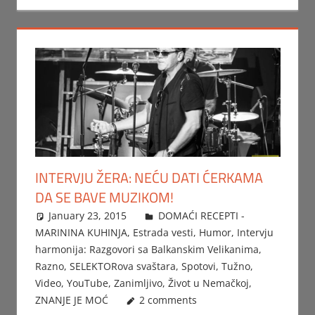
INTERVJU ŽERA: NEĆU DATI ĆERKAMA
DA SE BAVE MUZIKOM!
January 23, 2015
Beba
DOMAĆI RECEPTI -
MARININA KUHINJA
,
Estrada vesti
,
Humor
,
Intervju
harmonija: Razgovori sa Balkanskim Velikanima
,
Razno
,
SELEKTORova svaštara
,
Spotovi
,
Tužno
,
Video
,
YouTube
,
Zanimljivo
,
Život u Nemačkoj
,
ZNANJE JE MOĆ
2 comments