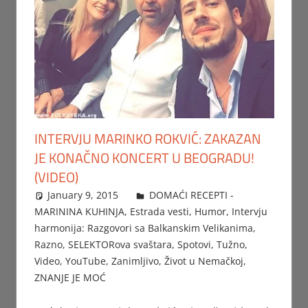
INTERVJU MARINKO ROKVIĆ: ZAKAZAN
JE KONAČNO KONCERT U BEOGRADU!
(VIDEO)
January 9, 2015
Beba
DOMAĆI RECEPTI -
MARININA KUHINJA
,
Estrada vesti
,
Humor
,
Intervju
harmonija: Razgovori sa Balkanskim Velikanima
,
Razno
,
SELEKTORova svaštara
,
Spotovi
,
Tužno
,
Video
,
YouTube
,
Zanimljivo
,
Život u Nemačkoj
,
ZNANJE JE MOĆ