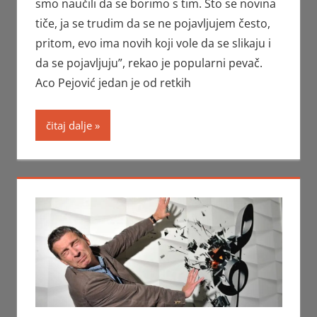
smo naučili da se borimo s tim. Što se novina
tiče, ja se trudim da se ne pojavljujem često,
pritom, evo ima novih koji vole da se slikaju i
da se pojavljuju”, rekao je popularni pevač.
Aco Pejović jedan je od retkih
čitaj dalje