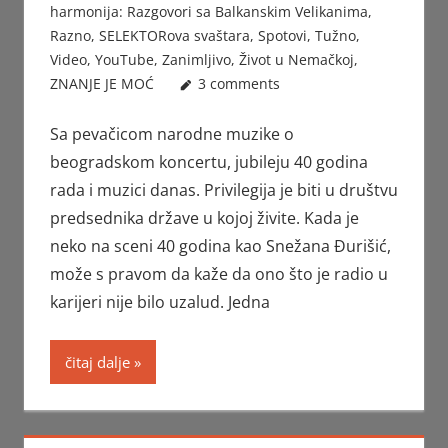
harmonija: Razgovori sa Balkanskim Velikanima
,
Razno
,
SELEKTORova svaštara
,
Spotovi
,
Tužno
,
Video
,
YouTube
,
Zanimljivo
,
Život u Nemačkoj
,
ZNANJE JE MOĆ
3 comments
Sa pevačicom narodne muzike o
beogradskom koncertu, jubileju 40 godina
rada i muzici danas. Privilegija je biti u društvu
predsednika države u kojoj živite. Kada je
neko na sceni 40 godina kao Snežana Đurišić,
može s pravom da kaže da ono što je radio u
karijeri nije bilo uzalud. Jedna
čitaj dalje