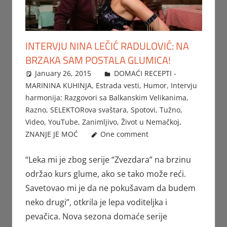
INTERVJU NINA LEČIĆ RADULOVIĆ: NA
BRZAKA SAM POSTALA GLUMICA!
January 26, 2015
Beba
DOMAĆI RECEPTI -
MARININA KUHINJA
,
Estrada vesti
,
Humor
,
Intervju
harmonija: Razgovori sa Balkanskim Velikanima
,
Razno
,
SELEKTORova svaštara
,
Spotovi
,
Tužno
,
Video
,
YouTube
,
Zanimljivo
,
Život u Nemačkoj
,
ZNANJE JE MOĆ
One comment
“Leka mi je zbog serije “Zvezdara” na brzinu
održao kurs glume, ako se tako može reći.
Savetovao mi je da ne pokušavam da budem
neko drugi”, otkrila je lepa voditeljka i
pevačica. Nova sezona domaće serije