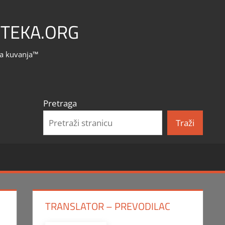
TEKA.ORG
la kuvanja™
Pretraga
Traži
TRANSLATOR – PREVODILAC