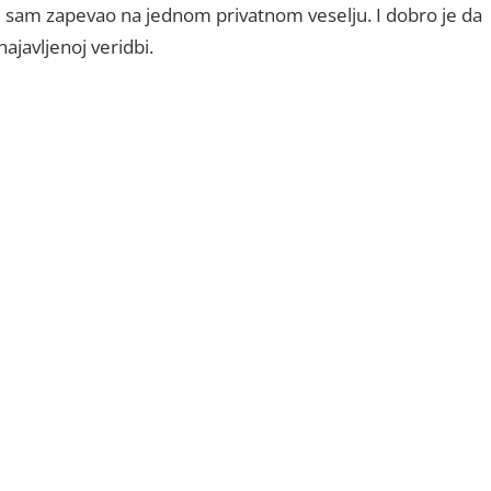
e sam zapevao na jednom privatnom veselju. I dobro je da
ajavljenoj veridbi.