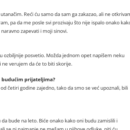
e utanačim. Reći ću samo da sam ga zakazao, ali ne otkriva
ram, pa da me posle svi prozivaju što nije ispalo onako kak
naravno zapevati i moji sinovi.
du ozbiljnije posvetio. Možda jednom opet napišem neku
 ne verujem da će to biti skorije.
a, budućim prijateljima?
od četiri godine zajedno, tako da smo se već upoznali, bili
 da bude na leto. Biće onako kako oni budu zamislili i
 ali se ni najmanje ne mešam u njihove odluke, niti ću