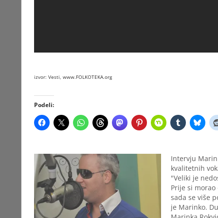
izvor: Vesti,
www.FOLKOTEKA.org
Podeli:
Intervju Marin
kvalitetnih vok
"Veliki je nedo
Prije si morao
sada se više p
je Marinko. Du
Marinka Rokvić