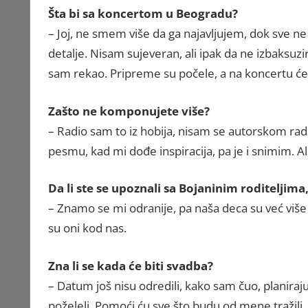
Šta bi sa koncertom u Beogradu?
– Joj, ne smem više da ga najavljujem, dok sve n
detalje. Nisam sujeveran, ali ipak da ne izbaksuzi
sam rekao. Pripreme su počele, a na koncertu će 
Zašto ne komponujete više?
– Radio sam to iz hobija, nisam se autorskom ra
pesmu, kad mi dođe inspiracija, pa je i snimim. Ali
Da li ste se upoznali sa Bojaninim roditeljim
– Znamo se mi odranije, pa naša deca su već više 
su oni kod nas.
Zna li se kada će biti svadba?
– Datum još nisu odredili, kako sam čuo, planiraju
poželeli. Pomoći ću sve što budu od mene tražili,