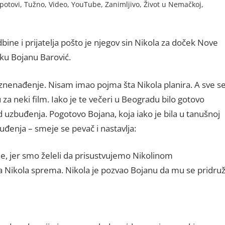
potovi
,
Tužno
,
Video
,
YouTube
,
Zanimljivo
,
Život u Nemačkoj
,
ine i prijatelja pošto je njegov sin Nikola za doček Nove
ku Bojanu Barović.
o iznenađenje. Nisam imao pojma šta Nikola planira. A sve s
 za neki film. Iako je te večeri u Beogradu bilo gotovo
 uzbuđenja. Pogotovo Bojana, koja iako je bila u tanušnoj
uđenja – smeje se pevač i nastavlja:
e, jer smo želeli da prisustvujemo Nikolinom
 Nikola sprema. Nikola je pozvao Bojanu da mu se pridruž