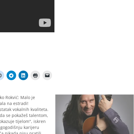
ko Rokvić: Malo je
ala na estradi!
statak vokalnih kvaliteta.
 da se pokažeš talentom,
okazuje tijelom", iskren
gogodišnju karijeru
a nikada nisu pratili