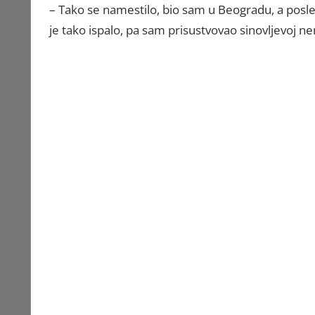
– Tako se namestilo, bio sam u Beogradu, a posl
je tako ispalo, pa sam prisustvovao sinovljevoj nen