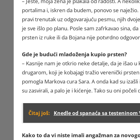
– Jeste, moja žena je plakala od radosti. A nekol
portalima i, iskren da budem, ponovo se naježio. B
pravi trenutak uz odgovarajuću pesmu, njih dvoje m
je sve išlo po planu. Posle sam zafrkavao sina, da 
prsten iz ruke ili da Bojana nije potvrdno odgovor
Gde je budući mladoženja kupio prsten?
– Kasnije nam je otkrio neke detalje, da je išao
drugarom, koji je kobajagi tražio verenički prsten 
pomogla Markova cura Sara. A onda kad su izašli iz
su zasvirali, a palo je i kićenje. Tako su oni počeli
Čitaj još:
Knedle od spanaća sa testeninom
Kako to da vi niste imali angažman za novogo