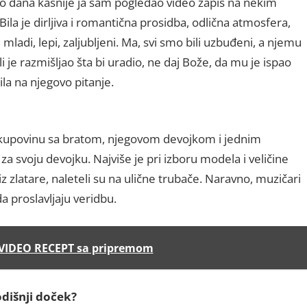
iko dana kasnije ja sam pogledao video zapis na nekim
ila je dirljiva i romantična prosidba, odlična atmosfera,
ladi, lepi, zaljubljeni. Ma, svi smo bili uzbuđeni, a njemu
li je razmišljao šta bi uradio, ne daj Bože, da mu je ispao
ila na njegovo pitanje.
 u kupovinu sa bratom, njegovom devojkom i jednim
za svoju devojku. Najviše je pri izboru modela i veličine
 zlatare, naleteli su na ulične trubače. Naravno, muzičari
 da proslavljaju veridbu.
 VIDEO RECEPT sa pripremom
dišnji doček?