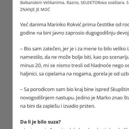
Balkanskim Velikanima
,
Razno
,
SELEKTORova svaštara
,
S
ZNANJE JE MOĆ
Već danima Marinko Rokvić prima čestitke od rodb
godine na bini javno zaprosio dugogodišnju devoj
– Bio sam zatečen, jer je i za mene to bilo velik
namestilo, da ne može bolje biti, kao po scenariju
minus 20, mi se nismo tresli od hladnoće nego od
haljinici, sa cipelama na nogama, gorela je od uzb
– Sa porodicom sam bio kraj bine ispred Skupštin
novogodišnjem nastupu. Jedino je Marko znao šta
na bini da zaplešu i izvadio prsten.
Da li je bilo suza?