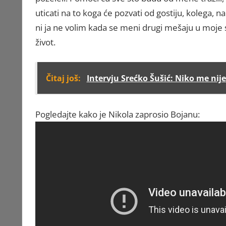
uticati na to koga će pozvati od gostiju, kolega,
ni ja ne volim kada se meni drugi mešaju u moje st
život.
Čitaj još:
Intervju Srećko Šušić: Niko me nij
Pogledajte kako je Nikola zaprosio Bojanu: