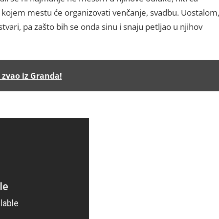
 na kojem mestu će organizovati venčanje, svadbu. Uostalom
vari, pa zašto bih se onda sinu i snaju petljao u njihov
e zvao iz Granda!