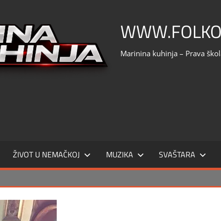
WWW.FOLKO
Marinina kuhinja – Prava ško
ŽIVOT U NEMAČKOJ
MUZIKA
SVAŠTARA