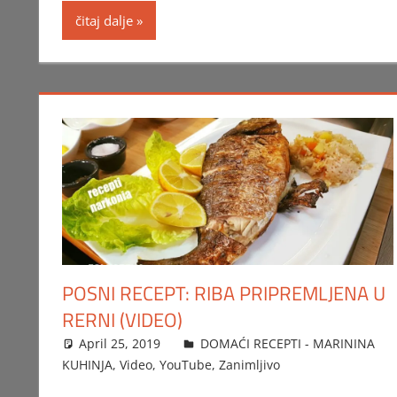
čitaj dalje
POSNI RECEPT: RIBA PRIPREMLJENA U
RERNI (VIDEO)
April 25, 2019
FTorgAdmin
DOMAĆI RECEPTI - MARININA
KUHINJA
,
Video
,
YouTube
,
Zanimljivo