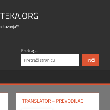
TEKA.ORG
la kuvanja™
Pretraga
Traži
TRANSLATOR – PREVODILAC