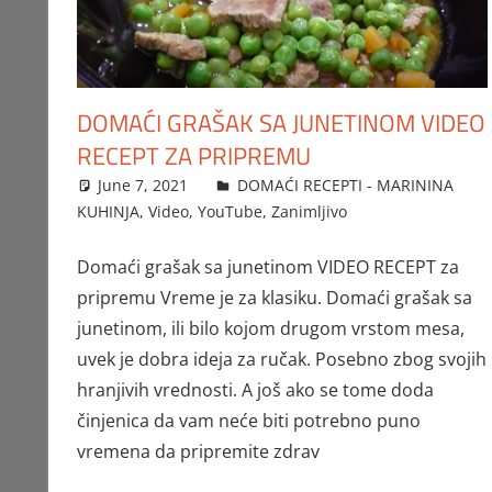
DOMAĆI GRAŠAK SA JUNETINOM VIDEO
RECEPT ZA PRIPREMU
June 7, 2021
FTorgAdmin
DOMAĆI RECEPTI - MARININA
KUHINJA
,
Video
,
YouTube
,
Zanimljivo
Domaći grašak sa junetinom VIDEO RECEPT za
pripremu Vreme je za klasiku. Domaći grašak sa
junetinom, ili bilo kojom drugom vrstom mesa,
uvek je dobra ideja za ručak. Posebno zbog svojih
hranjivih vrednosti. A još ako se tome doda
činjenica da vam neće biti potrebno puno
vremena da pripremite zdrav