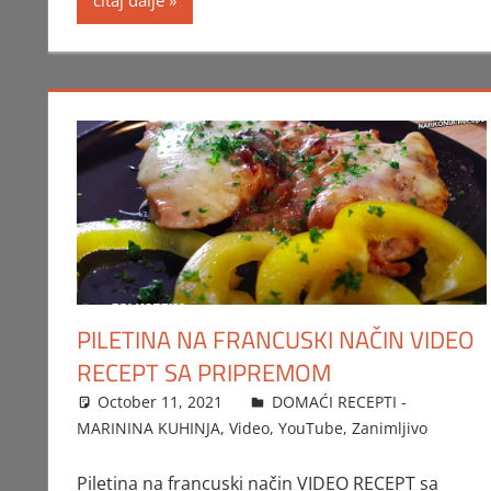
PILETINA NA FRANCUSKI NAČIN VIDEO
RECEPT SA PRIPREMOM
October 11, 2021
FTorgAdmin
DOMAĆI RECEPTI -
MARININA KUHINJA
,
Video
,
YouTube
,
Zanimljivo
Piletina na francuski način VIDEO RECEPT sa