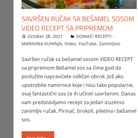
SAVRŠEN RUČAK SA BEŠAMEL SOSOM
VIDEO RECEPT SA PRIPREMOM
October 28, 2021
FTorgAdmin
DOMAĆI RECEPTI -
MARININA KUHINJA
,
Video
,
YouTube
,
Zanimljivo
Savršen ručak sa bešamel sosom VIDEO RECEPT
sa pripremom Bešamel sos sa čime god da
poslužite napravićete odličan obrok. Još ako
upotrebite namirnice koje i nisu tako popularne,
ovaj fantastični sos će ih učiniti savršenim. Danas
vam predstavljamo recept za jedan izuzetno
zanimljiv ručak. Pirinač, brokoli, piletina i bešamel
sos.
čitaj dalje