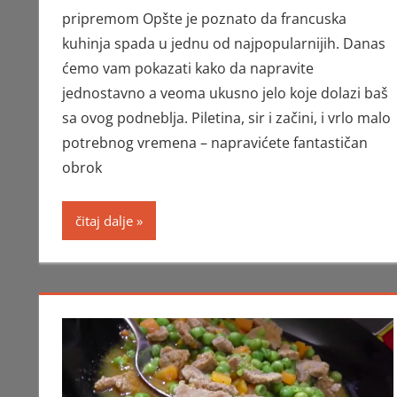
pripremom Opšte je poznato da francuska
kuhinja spada u jednu od najpopularnijih. Danas
ćemo vam pokazati kako da napravite
jednostavno a veoma ukusno jelo koje dolazi baš
sa ovog podneblja. Piletina, sir i začini, i vrlo malo
potrebnog vremena – napravićete fantastičan
obrok
čitaj dalje