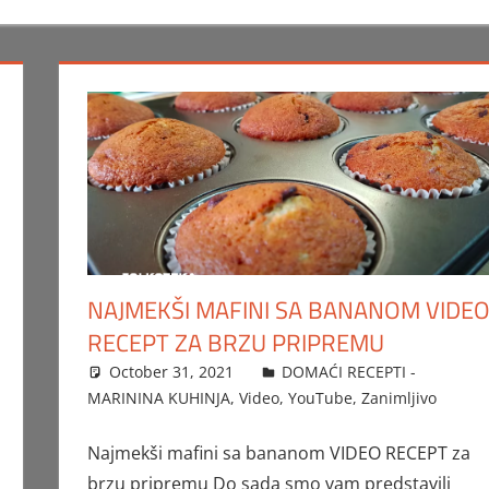
NAJMEKŠI MAFINI SA BANANOM VIDE
RECEPT ZA BRZU PRIPREMU
October 31, 2021
FTorgAdmin
DOMAĆI RECEPTI -
MARININA KUHINJA
,
Video
,
YouTube
,
Zanimljivo
Najmekši mafini sa bananom VIDEO RECEPT za
brzu pripremu Do sada smo vam predstavili