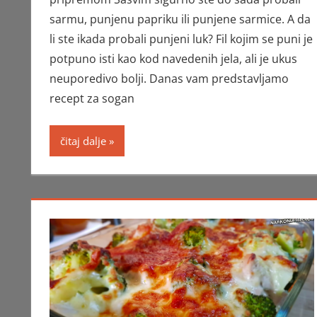
sarmu, punjenu papriku ili punjene sarmice. A da
li ste ikada probali punjeni luk? Fil kojim se puni je
potpuno isti kao kod navedenih jela, ali je ukus
neuporedivo bolji. Danas vam predstavljamo
recept za sogan
čitaj dalje