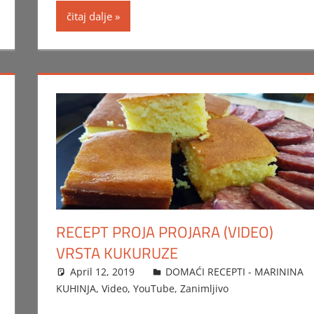
čitaj dalje
RECEPT PROJA PROJARA (VIDEO)
VRSTA KUKURUZE
April 12, 2019
FTorgAdmin
DOMAĆI RECEPTI - MARININA
KUHINJA
,
Video
,
YouTube
,
Zanimljivo