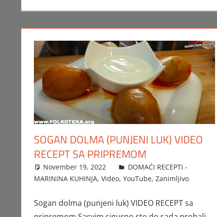
SOGAN DOLMA (PUNJENI LUK) VIDEO
RECEPT SA PRIPREMOM
November 19, 2022
FTorgAdmin
DOMAĆI RECEPTI -
MARININA KUHINJA
,
Video
,
YouTube
,
Zanimljivo
Sogan dolma (punjeni luk) VIDEO RECEPT sa
pripremom Sasvim sigurno ste do sada probali