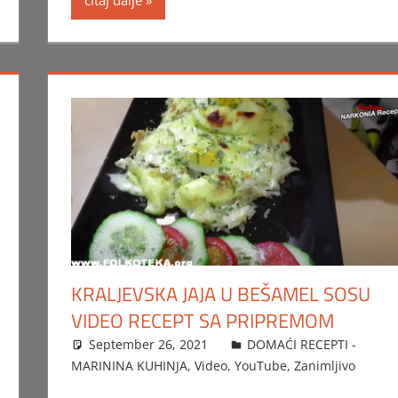
KRALJEVSKA JAJA U BEŠAMEL SOSU
VIDEO RECEPT SA PRIPREMOM
September 26, 2021
FTorgAdmin
DOMAĆI RECEPTI -
MARININA KUHINJA
,
Video
,
YouTube
,
Zanimljivo