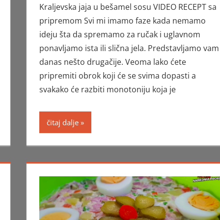
Kraljevska jaja u bešamel sosu VIDEO RECEPT sa
pripremom Svi mi imamo faze kada nemamo
ideju šta da spremamo za ručak i uglavnom
ponavljamo ista ili slična jela. Predstavljamo vam
danas nešto drugačije. Veoma lako ćete
pripremiti obrok koji će se svima dopasti a
svakako će razbiti monotoniju koja je
čitaj dalje