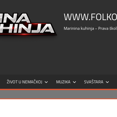
WWW.FOLKO
Marinina kuhinja – Prava ško
ŽIVOT U NEMAČKOJ
MUZIKA
SVAŠTARA