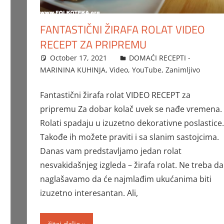
FANTASTIČNI ŽIRAFA ROLAT VIDEO
RECEPT ZA PRIPREMU
October 17, 2021
FTorgAdmin
DOMAĆI RECEPTI -
MARININA KUHINJA
,
Video
,
YouTube
,
Zanimljivo
Fantastični žirafa rolat VIDEO RECEPT za
pripremu Za dobar kolač uvek se nađe vremena.
Rolati spadaju u izuzetno dekorativne poslastice.
Takođe ih možete praviti i sa slanim sastojcima.
Danas vam predstavljamo jedan rolat
nesvakidašnjeg izgleda – žirafa rolat. Ne treba da
naglašavamo da će najmlađim ukućanima biti
izuzetno interesantan. Ali,
čitaj dalje