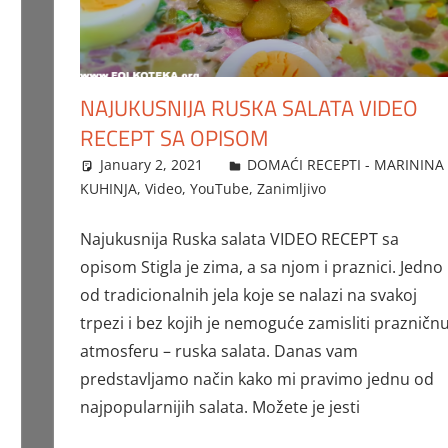
NAJUKUSNIJA RUSKA SALATA VIDEO
RECEPT SA OPISOM
January 2, 2021
FTorgAdmin
DOMAĆI RECEPTI - MARININA
KUHINJA
,
Video
,
YouTube
,
Zanimljivo
Najukusnija Ruska salata VIDEO RECEPT sa
opisom Stigla je zima, a sa njom i praznici. Jedno
od tradicionalnih jela koje se nalazi na svakoj
trpezi i bez kojih je nemoguće zamisliti prazničn
atmosferu – ruska salata. Danas vam
predstavljamo način kako mi pravimo jednu od
najpopularnijih salata. Možete je jesti