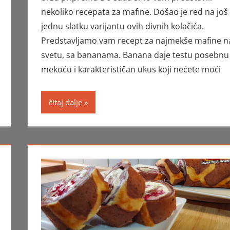
nekoliko recepata za mafine. Došao je red na još
jednu slatku varijantu ovih divnih kolačića.
Predstavljamo vam recept za najmekše mafine n
svetu, sa bananama. Banana daje testu posebnu
mekoću i karakterističan ukus koji nećete moći
čitaj dalje