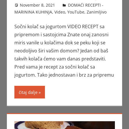
November 8, 2021
FTorgAdmin
DOMAĆI RECEPTI -
MARININA KUHINJA
,
Video
,
YouTube
,
Zanimljivo
Sočni kolač sa jogurtom VIDEO RECEPT sa
pripremom i sastojcima Znate onaj zanosni
miris vanile u kolačima dok se peku koji se
neodoljivo širi vašim domom? Jedan od baš
takvih kolača ćemo vam danas predstaviti.
Pred vama je recept za sočni kolač sa
jogurtom. Tako jednostavan i brz za pripremu
čitaj dalje