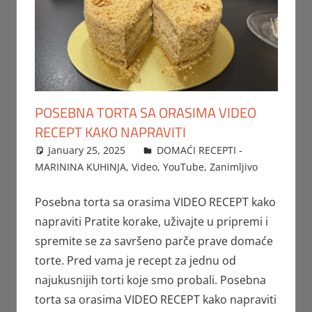
POSEBNA TORTA SA ORASIMA VIDEO
RECEPT KAKO NAPRAVITI
January 25, 2025
FTorgAdmin
DOMAĆI RECEPTI -
MARININA KUHINJA
,
Video
,
YouTube
,
Zanimljivo
Posebna torta sa orasima VIDEO RECEPT kako
napraviti Pratite korake, uživajte u pripremi i
spremite se za savršeno parče prave domaće
torte. Pred vama je recept za jednu od
najukusnijih torti koje smo probali. Posebna
torta sa orasima VIDEO RECEPT kako napraviti