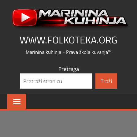
Skip
to
content
WWW.FOLKOTEKA.ORG
Marinina kuhinja – Prava škola kuvanja™
Pretraga
Traži