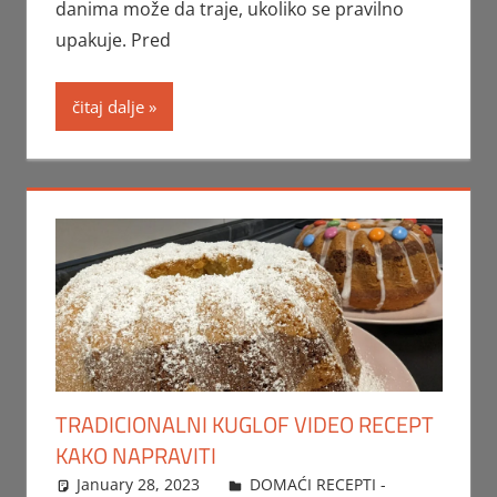
danima može da traje, ukoliko se pravilno
upakuje. Pred
čitaj dalje
TRADICIONALNI KUGLOF VIDEO RECEPT
KAKO NAPRAVITI
January 28, 2023
FTorgAdmin
DOMAĆI RECEPTI -