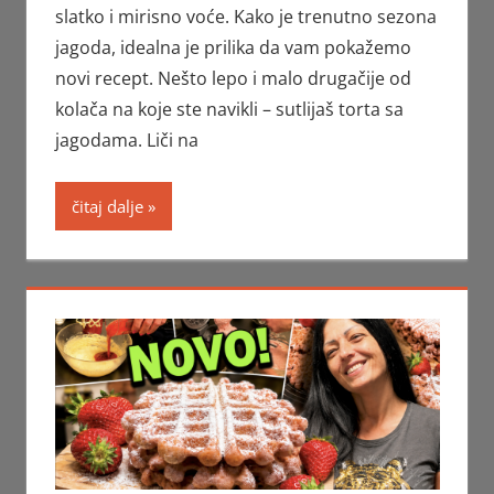
slatko i mirisno voće. Kako je trenutno sezona
jagoda, idealna je prilika da vam pokažemo
novi recept. Nešto lepo i malo drugačije od
kolača na koje ste navikli – sutlijaš torta sa
jagodama. Liči na
čitaj dalje