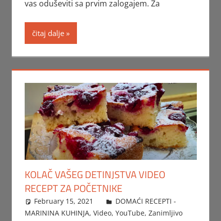
vas oduševiti sa prvim zalogajem. Za
čitaj dalje
KOLAČ VAŠEG DETINJSTVA VIDEO
RECEPT ZA POČETNIKE
February 15, 2021
FTorgAdmin
DOMAĆI RECEPTI -
MARININA KUHINJA
,
Video
,
YouTube
,
Zanimljivo