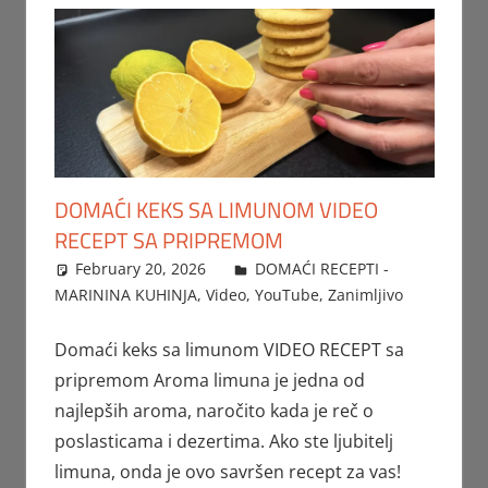
DOMAĆI KEKS SA LIMUNOM VIDEO
RECEPT SA PRIPREMOM
February 20, 2026
FTorgAdmin
DOMAĆI RECEPTI -
MARININA KUHINJA
,
Video
,
YouTube
,
Zanimljivo
Domaći keks sa limunom VIDEO RECEPT sa
pripremom Aroma limuna je jedna od
najlepših aroma, naročito kada je reč o
poslasticama i dezertima. Ako ste ljubitelj
limuna, onda je ovo savršen recept za vas!