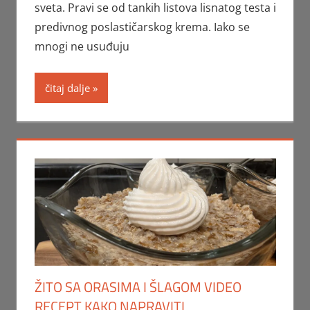
sveta. Pravi se od tankih listova lisnatog testa i
predivnog poslastičarskog krema. Iako se
mnogi ne usuđuju
čitaj dalje
ŽITO SA ORASIMA I ŠLAGOM VIDEO
RECEPT KAKO NAPRAVITI