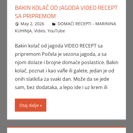
BAKIN KOLAČ OD JAGODA VIDEO RECEPT
SA PRIPREMOM
May 2, 2026
FTorgAdmin
DOMAĆI RECEPTI - MARININA
KUHINJA
,
Video
,
YouTube
Bakin kolač od jagoda VIDEO RECEPT sa
pripremom Počela je sezona jagoda, a sa
njom dolaze i brojne domaće poslastice. Bakin
kolač, poznat i kao vafle ili galete, jedan je od
onih slatkiša za svaki dan. Može da se jede
sam, bez dodataka, a lepo ide i uz krem ili
čitaj dalje