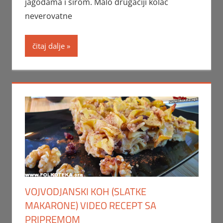
jagodama i sirom. Malo drugačiji kolač
neverovatne
čitaj dalje
VOJVODJANSKI KOH (SLATKE
MAKARONE) VIDEO RECEPT SA
PRIPREMOM