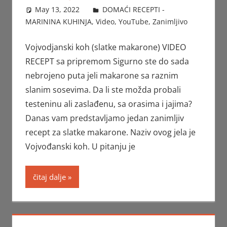
May 13, 2022
FTorgAdmin
DOMAĆI RECEPTI -
MARININA KUHINJA
,
Video
,
YouTube
,
Zanimljivo
Vojvodjanski koh (slatke makarone) VIDEO
RECEPT sa pripremom Sigurno ste do sada
nebrojeno puta jeli makarone sa raznim
slanim sosevima. Da li ste možda probali
testeninu ali zaslađenu, sa orasima i jajima?
Danas vam predstavljamo jedan zanimljiv
recept za slatke makarone. Naziv ovog jela je
Vojvođanski koh. U pitanju je
čitaj dalje