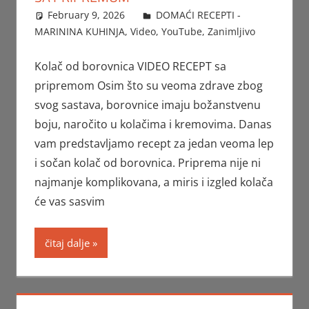
February 9, 2026
FTorgAdmin
DOMAĆI RECEPTI -
MARININA KUHINJA
,
Video
,
YouTube
,
Zanimljivo
Kolač od borovnica VIDEO RECEPT sa
pripremom Osim što su veoma zdrave zbog
svog sastava, borovnice imaju božanstvenu
boju, naročito u kolačima i kremovima. Danas
vam predstavljamo recept za jedan veoma lep
i sočan kolač od borovnica. Priprema nije ni
najmanje komplikovana, a miris i izgled kolača
će vas sasvim
čitaj dalje