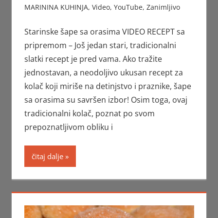
MARININA KUHINJA
,
Video
,
YouTube
,
Zanimljivo
Starinske šape sa orasima VIDEO RECEPT sa
pripremom – Još jedan stari, tradicionalni
slatki recept je pred vama. Ako tražite
jednostavan, a neodoljivo ukusan recept za
kolač koji miriše na detinjstvo i praznike, šape
sa orasima su savršen izbor! Osim toga, ovaj
tradicionalni kolač, poznat po svom
prepoznatljivom obliku i
čitaj dalje