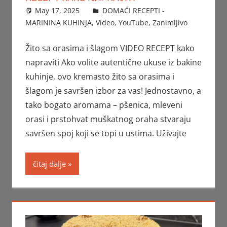
May 17, 2025
FTorgAdmin
DOMAĆI RECEPTI -
MARININA KUHINJA
,
Video
,
YouTube
,
Zanimljivo
Žito sa orasima i šlagom VIDEO RECEPT kako
napraviti Ako volite autentične ukuse iz bakine
kuhinje, ovo kremasto žito sa orasima i
šlagom je savršen izbor za vas! Jednostavno, a
tako bogato aromama – pšenica, mleveni
orasi i prstohvat muškatnog oraha stvaraju
savršen spoj koji se topi u ustima. Uživajte
čitaj dalje