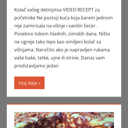
Kolač vašeg detinjstva VIDEO RECEPT za
početnike Ne postoji kuća koja barem jednom
nije zamirisala na višnje i vanilin šećer.
Posebno tokom hladnih, zimskih dana. Ništa
ne ugreje tako lepo kao omiljeni kolač sa
višnjama. Naročito ako je napravljen rukama
vaše bake, tetke, ujne ili strine. Danas vam
predstavljamo jedan
čitaj dalje