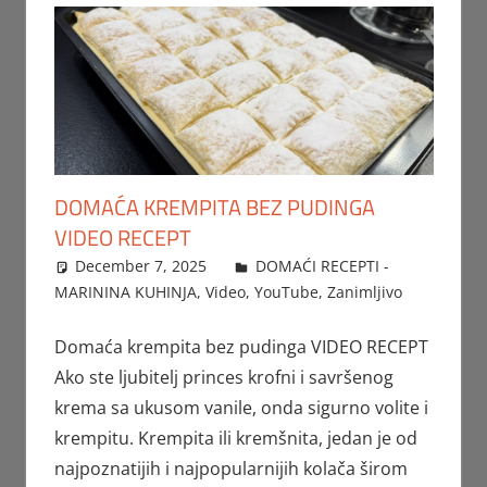
DOMAĆA KREMPITA BEZ PUDINGA
VIDEO RECEPT
December 7, 2025
FTorgAdmin
DOMAĆI RECEPTI -
MARININA KUHINJA
,
Video
,
YouTube
,
Zanimljivo
Domaća krempita bez pudinga VIDEO RECEPT
Ako ste ljubitelj princes krofni i savršenog
krema sa ukusom vanile, onda sigurno volite i
krempitu. Krempita ili kremšnita, jedan je od
najpoznatijih i najpopularnijih kolača širom