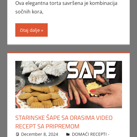
Ova elegantna torta savršena je kombinacija
sočnih kora,
čitaj dalje
STARINSKE ŠAPE SA ORASIMA VIDEO
RECEPT SA PRIPREMOM
December 8, 2024
FTorgAdmin
DOMAĆI RECEPTI -