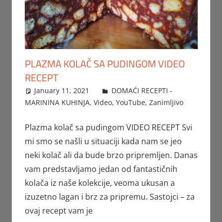
PLAZMA KOLAČ SA PUDINGOM VIDEO
RECEPT
January 11, 2021
FTorgAdmin
DOMAĆI RECEPTI -
MARININA KUHINJA
,
Video
,
YouTube
,
Zanimljivo
Plazma kolač sa pudingom VIDEO RECEPT Svi
mi smo se našli u situaciji kada nam se jeo
neki kolač ali da bude brzo pripremljen. Danas
vam predstavljamo jedan od fantastičnih
kolača iz naše kolekcije, veoma ukusan a
izuzetno lagan i brz za pripremu. Sastojci – za
ovaj recept vam je