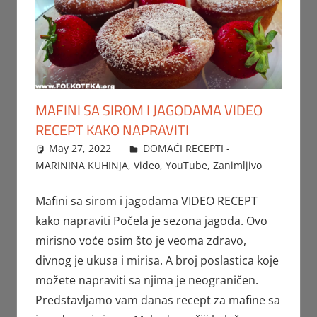
MAFINI SA SIROM I JAGODAMA VIDEO
RECEPT KAKO NAPRAVITI
May 27, 2022
FTorgAdmin
DOMAĆI RECEPTI -
MARININA KUHINJA
,
Video
,
YouTube
,
Zanimljivo
Mafini sa sirom i jagodama VIDEO RECEPT
kako napraviti Počela je sezona jagoda. Ovo
mirisno voće osim što je veoma zdravo,
divnog je ukusa i mirisa. A broj poslastica koje
možete napraviti sa njima je neograničen.
Predstavljamo vam danas recept za mafine sa