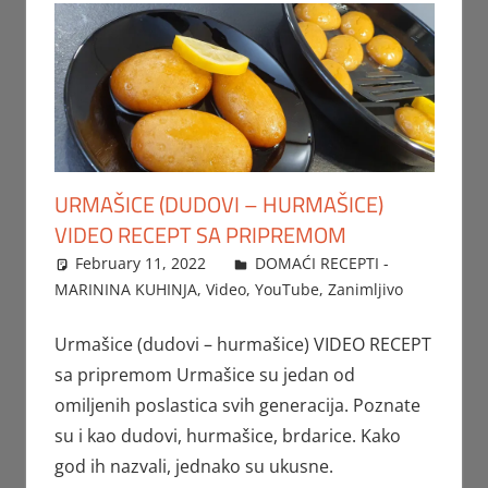
URMAŠICE (DUDOVI – HURMAŠICE)
VIDEO RECEPT SA PRIPREMOM
February 11, 2022
FTorgAdmin
DOMAĆI RECEPTI -
MARININA KUHINJA
,
Video
,
YouTube
,
Zanimljivo
Urmašice (dudovi – hurmašice) VIDEO RECEPT
sa pripremom Urmašice su jedan od
omiljenih poslastica svih generacija. Poznate
su i kao dudovi, hurmašice, brdarice. Kako
god ih nazvali, jednako su ukusne.