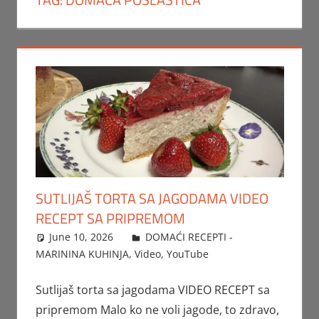
SUTLIJAŠ TORTA SA JAGODAMA VIDEO
RECEPT SA PRIPREMOM
June 10, 2026
FTorgAdmin
DOMAĆI RECEPTI -
MARININA KUHINJA
,
Video
,
YouTube
Sutlijaš torta sa jagodama VIDEO RECEPT sa
pripremom Malo ko ne voli jagode, to zdravo,