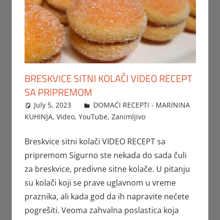
BRESKVICE SITNI KOLAČI VIDEO RECEPT
SA PRIPREMOM
July 5, 2023
FTorgAdmin
DOMAĆI RECEPTI - MARININA
KUHINJA
,
Video
,
YouTube
,
Zanimljivo
Breskvice sitni kolači VIDEO RECEPT sa
pripremom Sigurno ste nekada do sada čuli
za breskvice, predivne sitne kolače. U pitanju
su kolači koji se prave uglavnom u vreme
praznika, ali kada god da ih napravite nećete
pogrešiti. Veoma zahvalna poslastica koja