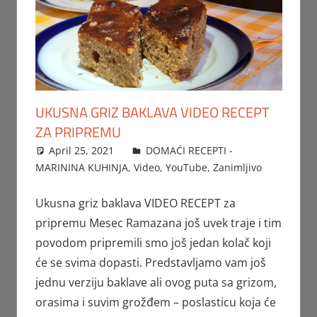
UKUSNA GRIZ BAKLAVA VIDEO RECEPT
ZA PRIPREMU
April 25, 2021
FTorgAdmin
DOMAĆI RECEPTI -
MARININA KUHINJA
,
Video
,
YouTube
,
Zanimljivo
Ukusna griz baklava VIDEO RECEPT za
pripremu Mesec Ramazana još uvek traje i tim
povodom pripremili smo još jedan kolač koji
će se svima dopasti. Predstavljamo vam još
jednu verziju baklave ali ovog puta sa grizom,
orasima i suvim grožđem – poslasticu koja će