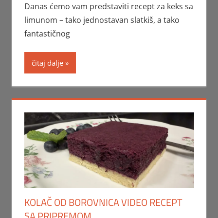
Danas ćemo vam predstaviti recept za keks sa
limunom – tako jednostavan slatkiš, a tako
fantastičnog
čitaj dalje
KOLAČ OD BOROVNICA VIDEO RECEPT
SA PRIPREMOM