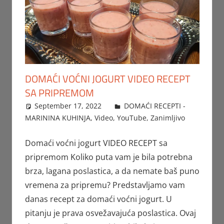
DOMAĆI VOĆNI JOGURT VIDEO RECEPT
SA PRIPREMOM
September 17, 2022
FTorgAdmin
DOMAĆI RECEPTI -
MARININA KUHINJA
,
Video
,
YouTube
,
Zanimljivo
Domaći voćni jogurt VIDEO RECEPT sa
pripremom Koliko puta vam je bila potrebna
brza, lagana poslastica, a da nemate baš puno
vremena za pripremu? Predstavljamo vam
danas recept za domaći voćni jogurt. U
pitanju je prava osvežavajuća poslastica. Ovaj