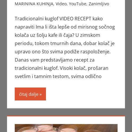
MARININA KUHINJA
,
Video
,
YouTube
,
Zanimljivo
Tradicionalni kuglof VIDEO RECEPT kako
napraviti Ima li išta lepše od mirisnog sočnog
kolača uz šolju kafe ili čaja? U zimskom
periodu, tokom tmurnih dana, dobar kolač je
upravo ono što svima podiže raspoloženje.
Danas vam predstavljamo recept za
tradicionalni kuglof. Visoki kolač, prošaran
svetlim i tamnim testom, svima odlično
čitaj dalje