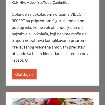
KUHINJA
,
Video
,
YouTube
,
Zanimljivo
Oblande sa čokoladom i orasima VIDEO
RECEPT sa pripremom Sigurni smo da ne
postoji niko ko ne voli oblande. Jedan od
najzahvalnijih kolača, koji danima može da
traje, a ne zahteva komplikovanu pripremu.
Pre izvesnog vremena smo vam predstavili
oblande sa belim filom, danas je red na novi
recept. U
čitaj dalje