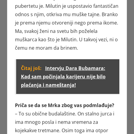
pubertetu je. Milutin je uspostavio fantastičan
odnos s njim, otkriva mu muške tajne. Branko
je prema njemu otvoreniji nego prema ikome.
Ma, svakoj ženi na svetu bih poželela
muškarca kao što je Milutin. U takvoj vezi, ni o
čemu ne moram da brinem.
Čitaj još:
Intervju Dara Bubamara:
Kad sam počinjala karijeru nije bilo
plaćanja i nameštanja!
Priča se da se Mrka zbog vas podmlađuje?
– To su obične budalaštine. On stalno jurca i
ima mnogo posla i nema vremena za
kojekakve tretmane. Osim toga ima otpor