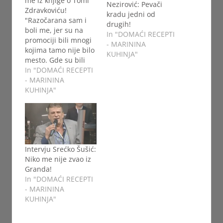
me iz knjige o Tomi
Nezirović: Pevači
Zdravkoviću!
kradu jedni od
"Razočarana sam i
drugih!
boli me, jer su na
In "DOMAĆI RECEPTI
promociji bili mnogi
- MARININA
kojima tamo nije bilo
KUHINJA"
mesto. Gde su bili
kad je Toma teško
In "DOMAĆI RECEPTI
bolovao, kada je bio
- MARININA
na samrti?", rekla je
KUHINJA"
razočarana Vera.
Vera Matović ne krije
da je nepravda
pogađa više nego
išta u životu.
Intervju Srećko Šušić:
Najčešće nepravdu
Niko me nije zvao iz
prećuti i…
Granda!
In "DOMAĆI RECEPTI
- MARININA
KUHINJA"