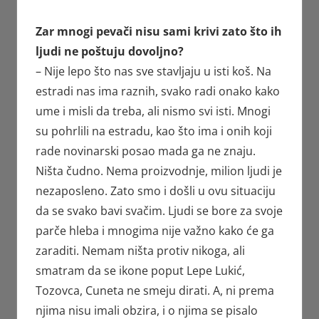
Zar mnogi pevači nisu sami krivi zato što ih
ljudi ne poštuju dovoljno?
– Nije lepo što nas sve stavljaju u isti koš. Na
estradi nas ima raznih, svako radi onako kako
ume i misli da treba, ali nismo svi isti. Mnogi
su pohrlili na estradu, kao što ima i onih koji
rade novinarski posao mada ga ne znaju.
Ništa čudno. Nema proizvodnje, milion ljudi je
nezaposleno. Zato smo i došli u ovu situaciju
da se svako bavi svačim. Ljudi se bore za svoje
parče hleba i mnogima nije važno kako će ga
zaraditi. Nemam ništa protiv nikoga, ali
smatram da se ikone poput Lepe Lukić,
Tozovca, Cuneta ne smeju dirati. A, ni prema
njima nisu imali obzira, i o njima se pisalo