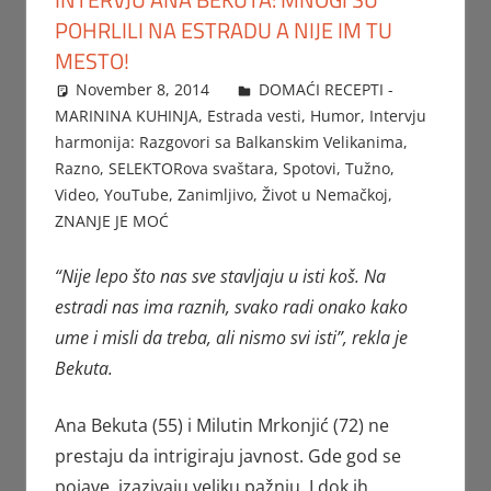
POHRLILI NA ESTRADU A NIJE IM TU
MESTO!
November 8, 2014
Beba
DOMAĆI RECEPTI -
MARININA KUHINJA
,
Estrada vesti
,
Humor
,
Intervju
harmonija: Razgovori sa Balkanskim Velikanima
,
Razno
,
SELEKTORova svaštara
,
Spotovi
,
Tužno
,
Video
,
YouTube
,
Zanimljivo
,
Život u Nemačkoj
,
ZNANJE JE MOĆ
“Nije lepo što nas sve stavljaju u isti koš. Na
estradi nas ima raznih, svako radi onako kako
ume i misli da treba, ali nismo svi isti”, rekla je
Bekuta.
Ana Bekuta (55) i Milutin Mrkonjić (72) ne
prestaju da intrigiraju javnost. Gde god se
pojave, izazivaju veliku pažnju. I dok ih