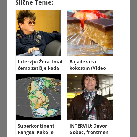
Slične Teme:
Intervju: Žera: Imat
Bajadera sa
ćemo zatišje kada
kokosom (Video
umremo
recept)
Superkontinent
INTERVJU: Davor
Pangea: Kako je
Gobac, frontmen