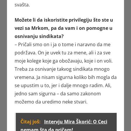
svašta.
Možete li da iskoristite privilegiju što ste u
vezi sa Mrkom, pa da vam i on pomogne u
osnivanju sindikata?
– Pričali smo on i ja o tome i naravno da me
podržava. On je uvek tu za mene, ali i za sve
moje kolege koje ga obožavaju, koje i on voli.
Treba za osnivanje takvog sindikata mnogo
vremena. Ja nisam sigurna koliko bih mogla da
se upustim u to, jer i dalje mnogo radim. Ali,
jedno sam sigurna – da samo zakonom
možemo da uredimo neke stvari.
Čitaj još:
Intervju Mira Škorić: O Ceci
nemam šta da pričam!