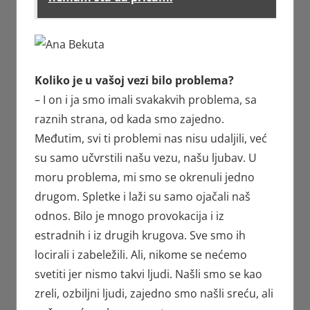
Koliko je u vašoj vezi bilo problema?
– I on i ja smo imali svakakvih problema, sa
raznih strana, od kada smo zajedno.
Međutim, svi ti problemi nas nisu udaljili, već
su samo učvrstili našu vezu, našu ljubav. U
moru problema, mi smo se okrenuli jedno
drugom. Spletke i laži su samo ojačali naš
odnos. Bilo je mnogo provokacija i iz
estradnih i iz drugih krugova. Sve smo ih
locirali i zabeležili. Ali, nikome se nećemo
svetiti jer nismo takvi ljudi. Našli smo se kao
zreli, ozbiljni ljudi, zajedno smo našli sreću, ali