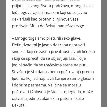
prijatelji javnog života podržava, mnogi ih iza
leđa ogovaraju, a ima i oni koji su se javno
deklarisali kao protivnici njihove veze i
prozivaju Mrku da Bekuti namešta tezge.
– Mnogo toga smo preturili reko glave.
Definitivno mi je jasno da treba napraviti
sindikat koji će zaštiti privatnost javnih ličnosti
i koji će sprečiti da se objavljuju laži. To je
jedini način da se tračevima stane na put.
Strašno je što danas nema poštovanja prema
ljudima koji su napravili karijere samo glasom
i dobrim pesmama. Veličine se moraju
poštovati i žalosno je što se to, izgleda, može
ostvariti jedino zakonskim putem – kaže
Bekuta.