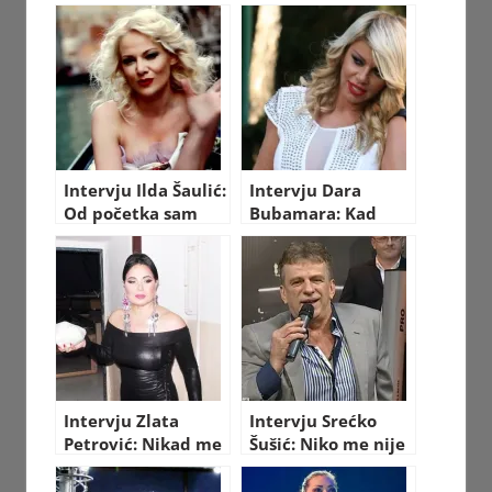
izgledao svijet
“Psihomodo popa”
nekada
Intervju Ilda Šaulić:
Intervju Dara
Od početka sam
Bubamara: Kad
potpuno drugačija
sam počinjala
od svojih
karijeru nije bilo
koleginica!
plaćanja i
nameštanja!
Intervju Zlata
Intervju Srećko
Petrović: Nikad me
Šušić: Niko me nije
žestoki momci nisu
zvao iz Granda!
zanimali!