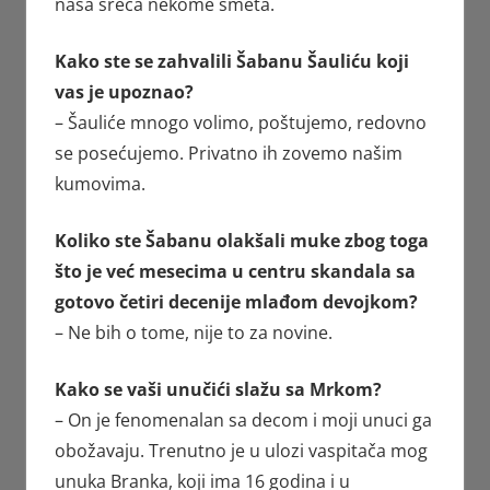
naša sreća nekome smeta.
Kako ste se zahvalili Šabanu Šauliću koji
vas je upoznao?
– Šauliće mnogo volimo, poštujemo, redovno
se posećujemo. Privatno ih zovemo našim
kumovima.
Koliko ste Šabanu olakšali muke zbog toga
što je već mesecima u centru skandala sa
gotovo četiri decenije mlađom devojkom?
– Ne bih o tome, nije to za novine.
Kako se vaši unučići slažu sa Mrkom?
– On je fenomenalan sa decom i moji unuci ga
obožavaju. Trenutno je u ulozi vaspitača mog
unuka Branka, koji ima 16 godina i u