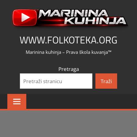
Skip
to
content
WWW.FOLKOTEKA.ORG
Marinina kuhinja – Prava škola kuvanja™
Pretraga
Traži