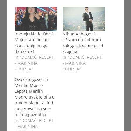
Intervju Nada Obrić:
Nihad Alibegović:
Moje stare pesme
Uživam da imitiram
zvuče bolje nego
kolege ali samo pred
današnje!
svojima!
In "DOMAĆI RECEPTI
In "DOMAĆI RECEPTI
- MARININA
- MARININA
KUHINJA"
KUHINJA"
Ovako je govorila
Merilin Monro
Lepota Merilin
Monro uvek je bila u
prvom planu, a ljudi
su verovali da sem
nje najpoznatija
holivudska plavuša
In "DOMAĆI RECEPTI
nema šta da ponudi,
- MARININA