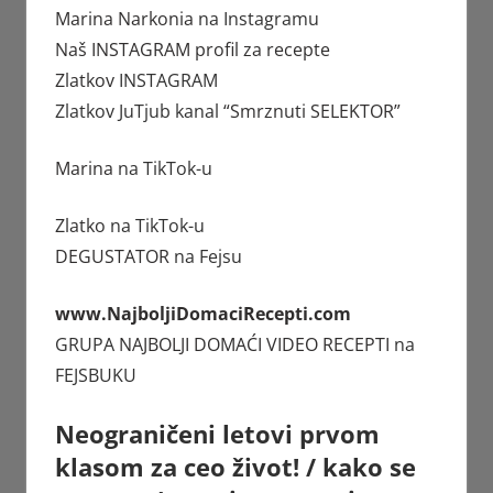
Marina Narkonia
na Instagramu
Naš INSTAGRAM profil za recepte
Zlatkov
INSTAGRAM
Zlatkov JuTjub kanal
“Smrznuti SELEKTOR”
Marina
na TikTok-u
Zlatko
na TikTok-u
DEGUSTATOR
na Fejsu
www.NajboljiDomaciRecepti.com
GRUPA
NAJBOLJI DOMAĆI VIDEO RECEPTI
na
FEJSBUKU
Neograničeni letovi prvom
klasom za ceo život! / kako se