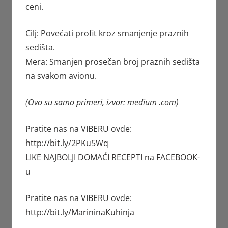
ceni.
Cilj: Povećati profit kroz smanjenje praznih
sedišta.
Mera: Smanjen prosečan broj praznih sedišta
na svakom avionu.
(Ovo su samo primeri, izvor: medium .com)
Pratite nas na VIBERU ovde:
http://bit.ly/2PKu5Wq
LIKE NAJBOLJI DOMAĆI RECEPTI na FACEBOOK-
u
Pratite nas na VIBERU ovde:
http://bit.ly/MarininaKuhinja