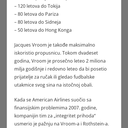
– 120 letova do Tokija
– 80 letova do Pariza
– 80 letova do Sidneja
– 50 letova do Hong Konga
Jacques Vroom je takođe maksimalno
iskoristio propusnicu. Tokom dvadeset
godina, Vroom je prosečno leteo 2 miliona
milja godišnje i redovno leteo da bi posetio
prijatelje za ručak ili gledao fudbalske
utakmice svog sina na istočnoj obali.
Kada se American Airlines suočio sa
finansijskim problemima 2007. godine,
kompanijin tim za „integritet prihoda“
usmerio je pažnju na Vroom-a i Rothstein-a.