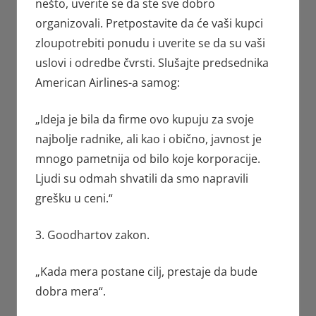
nešto, uverite se da ste sve dobro
organizovali. Pretpostavite da će vaši kupci
zloupotrebiti ponudu i uverite se da su vaši
uslovi i odredbe čvrsti. Slušajte predsednika
American Airlines-a samog:
„Ideja je bila da firme ovo kupuju za svoje
najbolje radnike, ali kao i obično, javnost je
mnogo pametnija od bilo koje korporacije.
Ljudi su odmah shvatili da smo napravili
grešku u ceni.“
3. Goodhartov zakon.
„Kada mera postane cilj, prestaje da bude
dobra mera“.