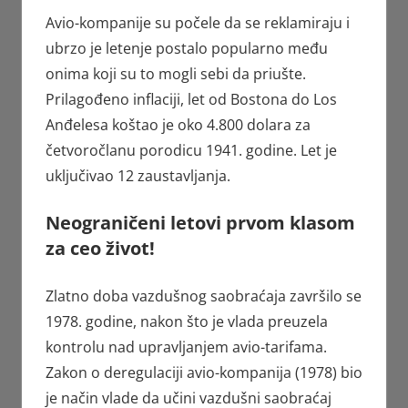
Avio-kompanije su počele da se reklamiraju i
ubrzo je letenje postalo popularno među
onima koji su to mogli sebi da priušte.
Prilagođeno inflaciji, let od Bostona do Los
Anđelesa koštao je oko 4.800 dolara za
četvoročlanu porodicu 1941. godine. Let je
uključivao 12 zaustavljanja.
Neograničeni letovi prvom klasom
za ceo život!
Zlatno doba vazdušnog saobraćaja završilo se
1978. godine, nakon što je vlada preuzela
kontrolu nad upravljanjem avio-tarifama.
Zakon o deregulaciji avio-kompanija (1978) bio
je način vlade da učini vazdušni saobraćaj