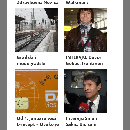
Zdravković: Novica
Walkman:
i ja ne pričamo od
Revolucionarni
Tomine smrti!
Dvostruki
Kasetofon iz 1985.
godine
Gradski i
INTERVJU: Davor
međugradski
Gobac, frontmen
prevoz u Nemačkoj
“Psihomodo popa”
za 49€ mesečno
Od 1. januara važi
Intervju Sinan
E-recept – Ovako ga
Sakić: Bio sam