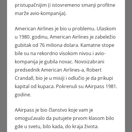
pristupačnijim (i istovremeno smanji profitne
marže avio-kompanija).
American Airlines je bio u problemu. Ulaskom
u 1980. godinu, American Airlines je zabeležio
gubitak od 76 miliona dolara. Kamatne stope
bile su na rekordno visokom nivou i avio-
kompanija je gubila novac. Novoizabrani
predsednik American Airlines-a, Robert
Crandall, bio je u misiji i odlučio je da prikupi
kapital od kupaca. Pokrenuli su AAirpass 1981.
godine.
AAirpass je bio članstvo koje vam je
omogućavalo da putujete prvom klasom bilo
gde u svetu, bilo kada, do kraja života.