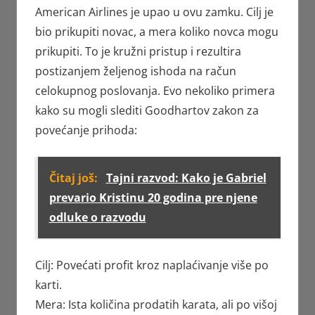
American Airlines je upao u ovu zamku. Cilj je
bio prikupiti novac, a mera koliko novca mogu
prikupiti. To je kružni pristup i rezultira
postizanjem željenog ishoda na račun
celokupnog poslovanja. Evo nekoliko primera
kako su mogli slediti Goodhartov zakon za
povećanje prihoda:
Čitaj još:
Tajni razvod: Kako je Gabriel
prevario Kristinu 20 godina pre njene
odluke o razvodu
Cilj: Povećati profit kroz naplaćivanje više po
karti.
Mera: Ista količina prodatih karata, ali po višoj