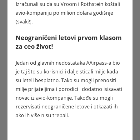
Izračunali su da su Vroom i Rothstein koštali
avio-kompaniju po milion dolara godišnje
(svaki!).
Neograničeni letovi prvom klasom
za ceo život!
Jedan od glavnih nedostataka AAirpass-a bio
je taj što su korisnici i dalje sticali milje kada
su leteli besplatno. Tako su mogli prenositi
milje prijateljima i porodici i dodatno isisavati
novac iz avio-kompanije. Takođe su mogli
rezervisati neograničene letove i otkazati ih
ako ih više nisu trebali.