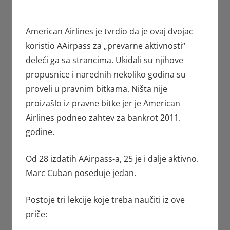
American Airlines je tvrdio da je ovaj dvojac
koristio AAirpass za „prevarne aktivnosti“
deleći ga sa strancima. Ukidali su njihove
propusnice i narednih nekoliko godina su
proveli u pravnim bitkama. Ništa nije
proizašlo iz pravne bitke jer je American
Airlines podneo zahtev za bankrot 2011.
godine.
Od 28 izdatih AAirpass-a, 25 je i dalje aktivno.
Marc Cuban poseduje jedan.
Postoje tri lekcije koje treba naučiti iz ove
priče: