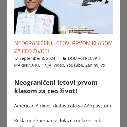
NEOGRANIČENI LETOVI PRVOM KLASOM
ZA CEO ŽIVOT!
September 8, 2024
FTorgAdmin
DOMAĆI RECEPTI -
MARININA KUHINJA
,
Video
,
YouTube
,
Zanimljivo
Neograničeni letovi prvom
klasom za ceo život!
American Airlines i katastrofa sa AAirpass-om
Reklamne kampanje dolaze i odlaze. Dok