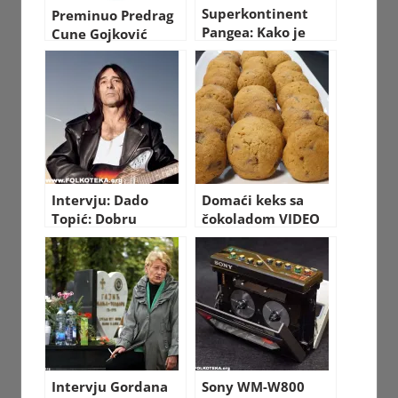
Superkontinent
Preminuo Predrag
Pangea: Kako je
Cune Gojković
izgledao svijet
nekada
Intervju: Dado
Domaći keks sa
Topić: Dobru
čokoladom VIDEO
muziku ne sviraju
RECEPT sa
loši muzičari
pripremom
Intervju Gordana
Sony WM-W800