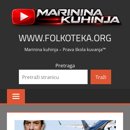
Skip
to
content
WWW.FOLKOTEKA.ORG
Marinina kuhinja – Prava škola kuvanja™
Pretraga
Traži