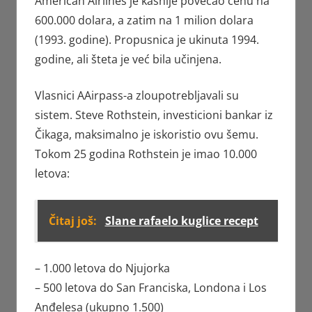
American Airlines je kasnije povećao cenu na
600.000 dolara, a zatim na 1 milion dolara
(1993. godine). Propusnica je ukinuta 1994.
godine, ali šteta je već bila učinjena.
Vlasnici AAirpass-a zloupotrebljavali su
sistem. Steve Rothstein, investicioni bankar iz
Čikaga, maksimalno je iskoristio ovu šemu.
Tokom 25 godina Rothstein je imao 10.000
letova:
Čitaj još:
Slane rafaelo kuglice recept
– 1.000 letova do Njujorka
– 500 letova do San Franciska, Londona i Los
Anđelesa (ukupno 1.500)