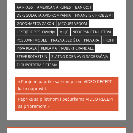
možete podići u
užasan alkoholičar!
apoteci
AAIRPASS
AMERICAN AIRLINES
BANKROT
DEREGULACIJA AVIO-KOMPANIJA
FINANSIJSKI PROBLEMI
GOODHARTOV ZAKON
JACQUES VROOM
LEKCIJE IZ POSLOVANJA
MILJE
NEOGRANIČENI LETOVI
POSLOVNI MODEL
PRAZNA SEDIŠTA
PREVARA
PROFIT
PRVA KLASA
REKLAMA
ROBERT CRANDALL
STEVE ROTHSTEIN
ZLATNO DOBA AVIO-SAOBRAĆAJA
ZLOUPOTREBA SISTEMA
Post
Previous
Punjene paprike sa krompirom VIDEO RECEPT
Post:
kako napraviti
navigation
Next
Paprike sa piletinom i pečurkama VIDEO RECEPT
Post:
sa pripremom