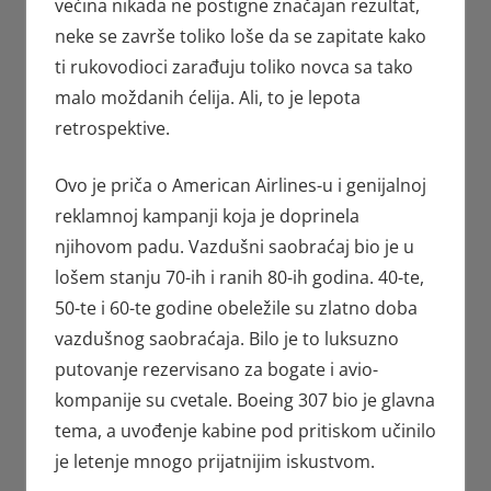
većina nikada ne postigne značajan rezultat,
neke se završe toliko loše da se zapitate kako
ti rukovodioci zarađuju toliko novca sa tako
malo moždanih ćelija. Ali, to je lepota
retrospektive.
Ovo je priča o American Airlines-u i genijalnoj
reklamnoj kampanji koja je doprinela
njihovom padu. Vazdušni saobraćaj bio je u
lošem stanju 70-ih i ranih 80-ih godina. 40-te,
50-te i 60-te godine obeležile su zlatno doba
vazdušnog saobraćaja. Bilo je to luksuzno
putovanje rezervisano za bogate i avio-
kompanije su cvetale. Boeing 307 bio je glavna
tema, a uvođenje kabine pod pritiskom učinilo
je letenje mnogo prijatnijim iskustvom.