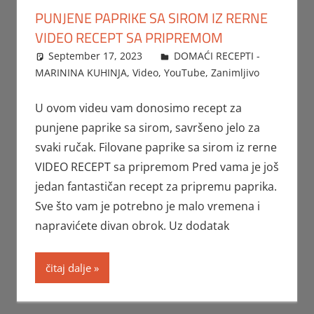
PUNJENE PAPRIKE SA SIROM IZ RERNE
VIDEO RECEPT SA PRIPREMOM
September 17, 2023
FTorgAdmin
DOMAĆI RECEPTI -
MARININA KUHINJA
,
Video
,
YouTube
,
Zanimljivo
U ovom videu vam donosimo recept za
punjene paprike sa sirom, savršeno jelo za
svaki ručak. Filovane paprike sa sirom iz rerne
VIDEO RECEPT sa pripremom Pred vama je još
jedan fantastičan recept za pripremu paprika.
Sve što vam je potrebno je malo vremena i
napravićete divan obrok. Uz dodatak
čitaj dalje