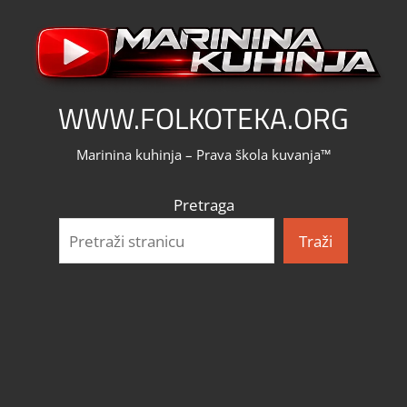
Skip
to
content
WWW.FOLKOTEKA.ORG
Marinina kuhinja – Prava škola kuvanja™
Pretraga
Traži