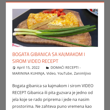
BOGATA GIBANICA SA KAJMAKOM I
SIROM VIDEO RECEPT
April 15, 2022
FTorgAdmin
DOMAĆI RECEPTI -
MARININA KUHINJA
,
Video
,
YouTube
,
Zanimljivo
Bogata gibanica sa kajmakom i sirom VIDEO
RECEPT Gibanica ili pita guzvara je jedno od
jela koje se rado priprema i jede na nasim
prostorima. Ne zahteva puno vremena kao