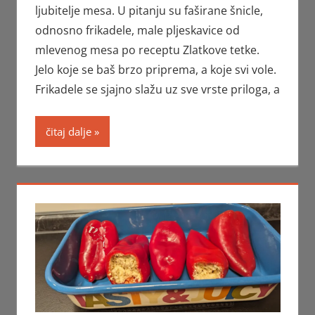
ljubitelje mesa. U pitanju su faširane šnicle,
odnosno frikadele, male pljeskavice od
mlevenog mesa po receptu Zlatkove tetke.
Jelo koje se baš brzo priprema, a koje svi vole.
Frikadele se sjajno slažu uz sve vrste priloga, a
čitaj dalje