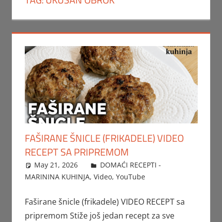
FAŠIRANE ŠNICLE (FRIKADELE) VIDEO
RECEPT SA PRIPREMOM
May 21, 2026
FTorgAdmin
DOMAĆI RECEPTI -
MARININA KUHINJA
,
Video
,
YouTube
Faširane šnicle (frikadele) VIDEO RECEPT sa
pripremom Stiže još jedan recept za sve