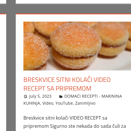
BRESKVICE SITNI KOLAČI VIDEO
RECEPT SA PRIPREMOM
July 5, 2023
FTorgAdmin
DOMAĆI RECEPTI - MARININA
KUHINJA
,
Video
,
YouTube
,
Zanimljivo
Breskvice sitni kolači VIDEO RECEPT sa
pripremom Sigurno ste nekada do sada čuli za