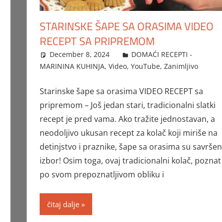
STARINSKE ŠAPE SA ORASIMA VIDEO
RECEPT SA PRIPREMOM
December 8, 2024
FTorgAdmin
DOMAĆI RECEPTI -
MARININA KUHINJA
,
Video
,
YouTube
,
Zanimljivo
Starinske šape sa orasima VIDEO RECEPT sa
pripremom – Još jedan stari, tradicionalni slatki
recept je pred vama. Ako tražite jednostavan, a
neodoljivo ukusan recept za kolač koji miriše na
detinjstvo i praznike, šape sa orasima su savršen
izbor! Osim toga, ovaj tradicionalni kolač, poznat
po svom prepoznatljivom obliku i
čitaj dalje