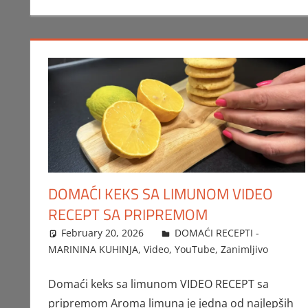
DOMAĆI KEKS SA LIMUNOM VIDEO
RECEPT SA PRIPREMOM
February 20, 2026
FTorgAdmin
DOMAĆI RECEPTI -
MARININA KUHINJA
,
Video
,
YouTube
,
Zanimljivo
Domaći keks sa limunom VIDEO RECEPT sa
pripremom Aroma limuna je jedna od najlepših