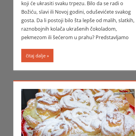
koji će ukrasiti svaku trpezu. Bilo da se radi o
Božiću, slavi ili Novoj godini, oduševićete svakog
gosta. Da li postoji bilo šta lepše od malih, slatkih,
raznobojnih kolača ukrašenih čokoladom,
pekmezom ili šećerom u prahu? Predstavljamo
čitaj dalje