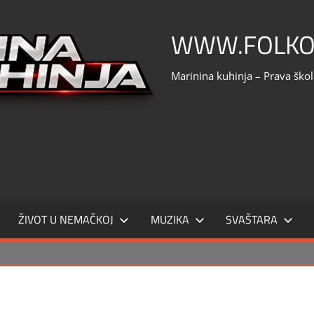
WWW.FOLKO
Marinina kuhinja – Prava ško
ŽIVOT U NEMAČKOJ
MUZIKA
SVAŠTARA