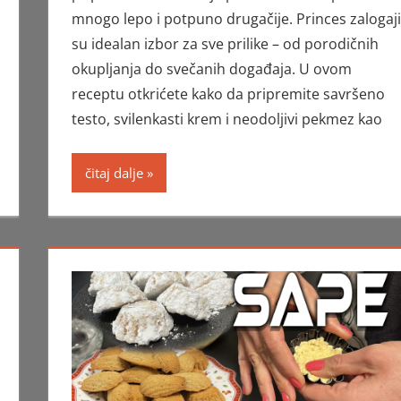
mnogo lepo i potpuno drugačije. Princes zalogaji
su idealan izbor za sve prilike – od porodičnih
okupljanja do svečanih događaja. U ovom
receptu otkrićete kako da pripremite savršeno
testo, svilenkasti krem i neodoljivi pekmez kao
čitaj dalje