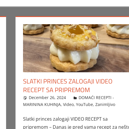
SLATKI PRINCES ZALOGAJI VIDEO
RECEPT SA PRIPREMOM
December 26, 2024
FTorgAdmin
DOMAĆI RECEPTI -
MARININA KUHINJA
,
Video
,
YouTube
,
Zanimljivo
Slatki princes zalogaji VIDEO RECEPT sa
pripremom – Danas je pred vama recept za nešt