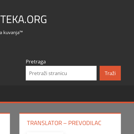
TEKA.ORG
la kuvanja™
Pretraga
Traži
TRANSLATOR – PREVODILAC