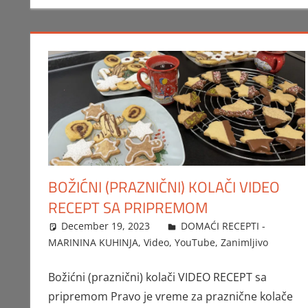
BOŽIĆNI (PRAZNIČNI) KOLAČI VIDEO
RECEPT SA PRIPREMOM
December 19, 2023
FTorgAdmin
DOMAĆI RECEPTI -
MARININA KUHINJA
,
Video
,
YouTube
,
Zanimljivo
Božićni (praznični) kolači VIDEO RECEPT sa
pripremom Pravo je vreme za praznične kolače