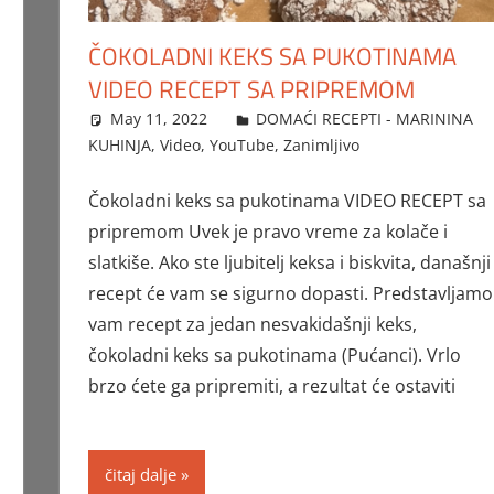
ČOKOLADNI KEKS SA PUKOTINAMA
VIDEO RECEPT SA PRIPREMOM
May 11, 2022
FTorgAdmin
DOMAĆI RECEPTI - MARININA
KUHINJA
,
Video
,
YouTube
,
Zanimljivo
Čokoladni keks sa pukotinama VIDEO RECEPT sa
pripremom Uvek je pravo vreme za kolače i
slatkiše. Ako ste ljubitelj keksa i biskvita, današnji
recept će vam se sigurno dopasti. Predstavljamo
vam recept za jedan nesvakidašnji keks,
čokoladni keks sa pukotinama (Pućanci). Vrlo
brzo ćete ga pripremiti, a rezultat će ostaviti
čitaj dalje