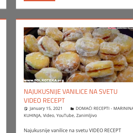
NAJUKUSNIJE VANILICE NA SVETU
VIDEO RECEPT
January 15, 2021
FTorgAdmin
DOMAĆI RECEPTI - MARININ
KUHINJA
,
Video
,
YouTube
,
Zanimljivo
Najukusnije vanilice na svetu VIDEO RECEPT