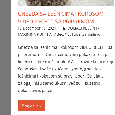
GNEZDA SA LEŠNICIMA I KOKOSOM
VIDEO RECEPT SA PRIPREMOM
December 15, 2024
FTorgAdmin
DOMAĆI RECEPTI -
MARININA KUHINJA
,
Video
,
YouTube
,
Zanimljivo
Gnezda sa lešnicima i kokosom VIDEO RECEPT sa
pripremom – Danas ćemo vam pokazati recept
kojem nećete moći odoleti! Ako tražite kolače koji
će oduševiti vaše ukućane i goste, gnezda sa
lešnicima i kokosom su pravi izbor! Ovi slatki
zalogaji nisu samo ukusni već su i izuzetno
dekorativni, pa će
čitaj dalje