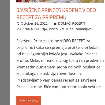
SAVRŠENE PRINCES KROFNE VIDEO
RECEPT ZA PRIPREMU
October 26, 2022
FTorgAdmin
DOMAĆI RECEPTI -
MARININA KUHINJA
,
Video
,
YouTube
,
Zanimljivo
Savršene Princes krofne VIDEO RECEPT za
pripremu (Kako se spremaju profiterole) Jedan
od najelegantnijih kolača jesu svakako Princes
krofne. Meke, mirisne, divnog testa i sa predivnim
kremastim punjenjem. Jedna od onih poslastica
koja nikoga ne ostavlja ravnodušnim.
Predstavljamo vam danas recept za savršene
Princes krofne. Biće vam potrebno malo veštine
čitaj dalje