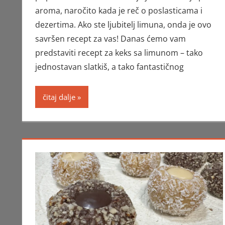
aroma, naročito kada je reč o poslasticama i
dezertima. Ako ste ljubitelj limuna, onda je ovo
savršen recept za vas! Danas ćemo vam
predstaviti recept za keks sa limunom – tako
jednostavan slatkiš, a tako fantastičnog
čitaj dalje