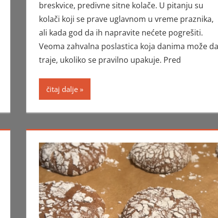
breskvice, predivne sitne kolače. U pitanju su
kolači koji se prave uglavnom u vreme praznika,
ali kada god da ih napravite nećete pogrešiti.
Veoma zahvalna poslastica koja danima može d
traje, ukoliko se pravilno upakuje. Pred
čitaj dalje