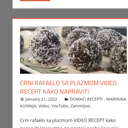
CRNI RAFAELO SA PLAZMOM VIDEO
RECEPT KAKO NAPRAVITI
January 21, 2022
FTorgAdmin
DOMAĆI RECEPTI - MARININA
KUHINJA
,
Video
,
YouTube
,
Zanimljivo
Crni rafaelo sa plazmom VIDEO RECEPT kako