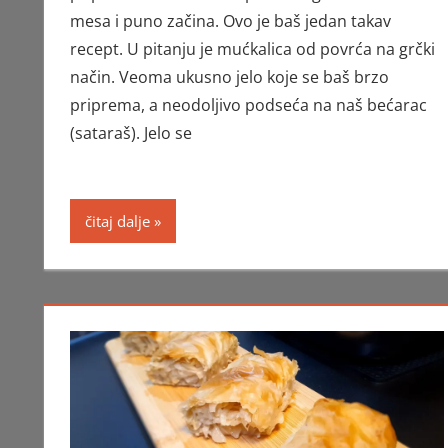
mesa i puno začina. Ovo je baš jedan takav
recept. U pitanju je mućkalica od povrća na grčki
način. Veoma ukusno jelo koje se baš brzo
priprema, a neodoljivo podseća na naš bećarac
(sataraš). Jelo se
čitaj dalje