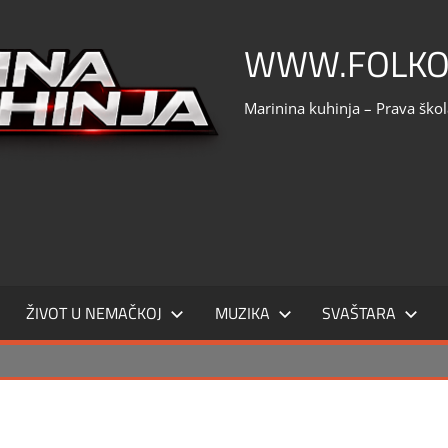
WWW.FOLKO
Marinina kuhinja – Prava ško
ŽIVOT U NEMAČKOJ
MUZIKA
SVAŠTARA