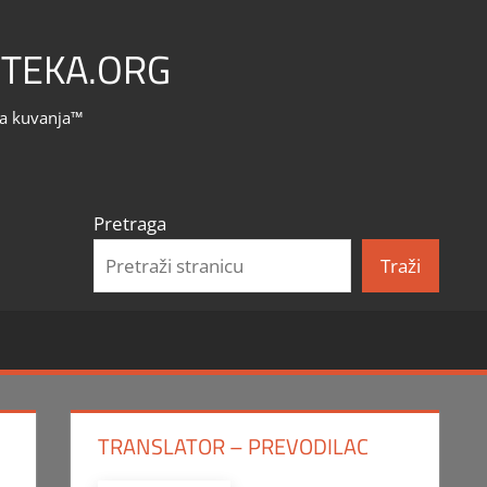
TEKA.ORG
la kuvanja™
Pretraga
Traži
TRANSLATOR – PREVODILAC