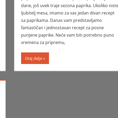
dane, još uvek traje sezona paprika. Ukoliko nist
ljubitelj mesa, imamo za vas jedan divan recept
sa paprikama. Danas vam predstavljamo
fantastičan i jednostavan recept za posne
punjene paprike. Neće vam biti potrebno puno
vremena za pripremu,
čitaj dalje