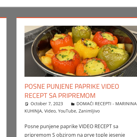
POSNE PUNJENE PAPRIKE VIDEO
RECEPT SA PRIPREMOM
October 7, 2023
FTorgAdmin
DOMAĆI RECEPTI - MARININA
KUHINJA
,
Video
,
YouTube
,
Zanimljivo
Posne punjene paprike VIDEO RECEPT sa
pripremom S obzirom na prve tople jesenje