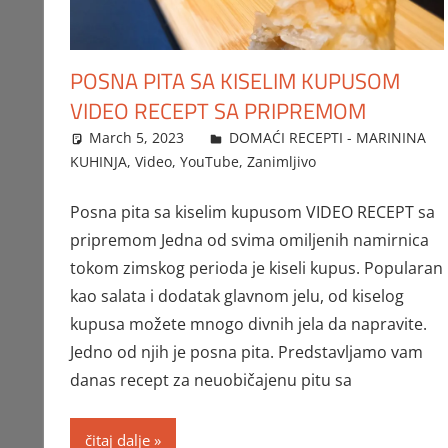
POSNA PITA SA KISELIM KUPUSOM
VIDEO RECEPT SA PRIPREMOM
March 5, 2023
FTorgAdmin
DOMAĆI RECEPTI - MARININA
KUHINJA
,
Video
,
YouTube
,
Zanimljivo
Posna pita sa kiselim kupusom VIDEO RECEPT sa
pripremom Jedna od svima omiljenih namirnica
tokom zimskog perioda je kiseli kupus. Popularan
kao salata i dodatak glavnom jelu, od kiselog
kupusa možete mnogo divnih jela da napravite.
Jedno od njih je posna pita. Predstavljamo vam
danas recept za neuobičajenu pitu sa
čitaj dalje