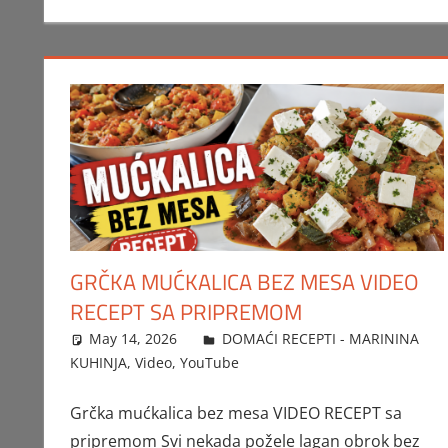
GRČKA MUĆKALICA BEZ MESA VIDEO
RECEPT SA PRIPREMOM
May 14, 2026
FTorgAdmin
DOMAĆI RECEPTI - MARININA
KUHINJA
,
Video
,
YouTube
Grčka mućkalica bez mesa VIDEO RECEPT sa
pripremom Svi nekada požele lagan obrok bez