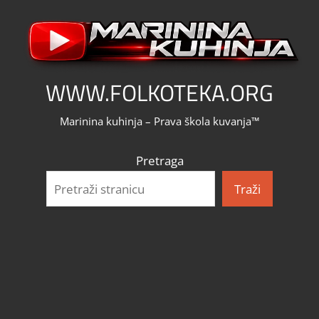
Skip
to
content
WWW.FOLKOTEKA.ORG
Marinina kuhinja – Prava škola kuvanja™
Pretraga
Traži