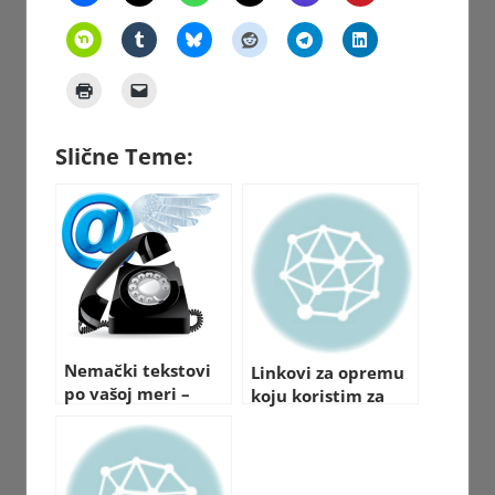
Slične Teme:
Nemački tekstovi
Linkovi za opremu
po vašoj meri –
koju koristim za
Pomoć u pisanju
snimanje / slikanje
pisama i
(Video)
dokumenata, kao i
prevođenju