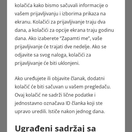
kolačića kako bismo sačuvali informacije o
vašem prijavljivanju i izborima prikaza na
ekranu. Kolačići za prijavljivanje traju dva
dana, a kolačići za opcije ekrana traju godinu
dana. Ako izaberete “Zapamti me”, vaše
prijavljivanje će trajati dve nedelje. Ako se
odjavite sa svog naloga, kolačići za
prijavljivanje će biti uklonjeni.
Ako uređujete ili objavite članak, dodatni
kolačić će biti sačuvan u vašem pregledaču.
Ovaj kolačić ne sadrži lične podatke i
jednostavno označava ID članka koji ste
upravo uredili. Ističe nakon jednog dana.
Ugrađeni sadržaj sa