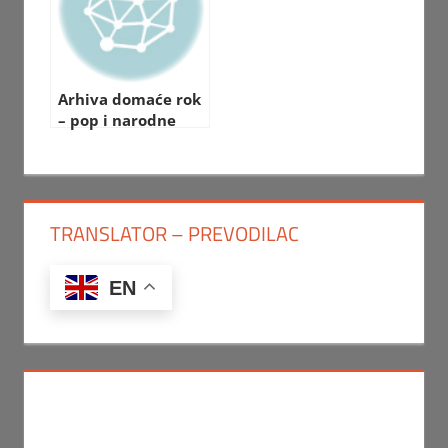
Arhiva domaće rok
– pop i narodne
muzike
TRANSLATOR – PREVODILAC
EN