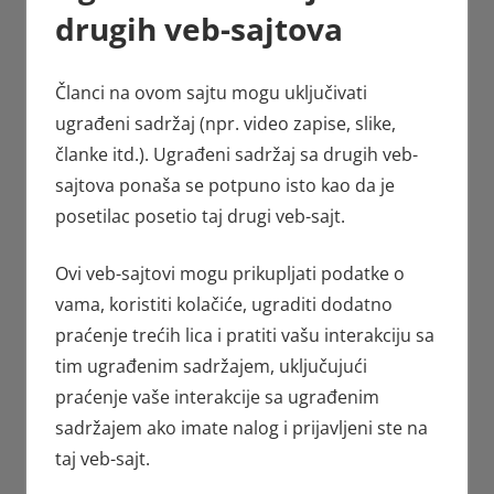
drugih veb-sajtova
Članci na ovom sajtu mogu uključivati
ugrađeni sadržaj (npr. video zapise, slike,
članke itd.). Ugrađeni sadržaj sa drugih veb-
sajtova ponaša se potpuno isto kao da je
posetilac posetio taj drugi veb-sajt.
Ovi veb-sajtovi mogu prikupljati podatke o
vama, koristiti kolačiće, ugraditi dodatno
praćenje trećih lica i pratiti vašu interakciju sa
tim ugrađenim sadržajem, uključujući
praćenje vaše interakcije sa ugrađenim
sadržajem ako imate nalog i prijavljeni ste na
taj veb-sajt.