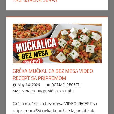
GRČKA MUĆKALICA BEZ MESA VIDEO
RECEPT SA PRIPREMOM
May 14, 2026
FTorgAdmin
DOMAĆI RECEPTI -
MARININA KUHINJA
,
Video
,
YouTube
Grčka mućkalica bez mesa VIDEO RECEPT sa
pripremom Svi nekada požele lagan obrok