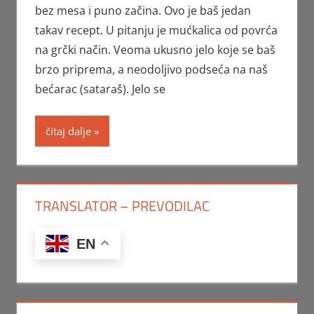
bez mesa i puno začina. Ovo je baš jedan
takav recept. U pitanju je mućkalica od povrća
na grčki način. Veoma ukusno jelo koje se baš
brzo priprema, a neodoljivo podseća na naš
bećarac (sataraš). Jelo se
čitaj dalje
TRANSLATOR – PREVODILAC
EN