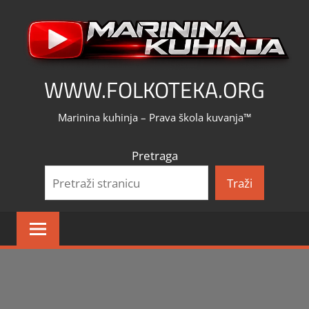
Skip
to
content
WWW.FOLKOTEKA.ORG
Marinina kuhinja – Prava škola kuvanja™
Pretraga
Traži