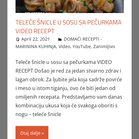
TELEĆE ŠNICLE U SOSU SA PEČURKAMA
VIDEO RECEPT
April 22, 2021
FTorgAdmin
DOMAĆI RECEPTI -
MARININA KUHINJA
,
Video
,
YouTube
,
Zanimljivo
Teleće šnicle u sosu sa pečurkama VIDEO
RECEPT Došao je red za jedan stvarno zdrav i
lagan obrok. Za ljubite jela koja sadrže povrće
i meso u istom tiganju, ovo će biti jedan od
omiljenih recepata. Predstavljamo vam danas
kombinaciju ukusa koja će svakoga oboriti s
nogu – teleće šnicle
čitaj dalje