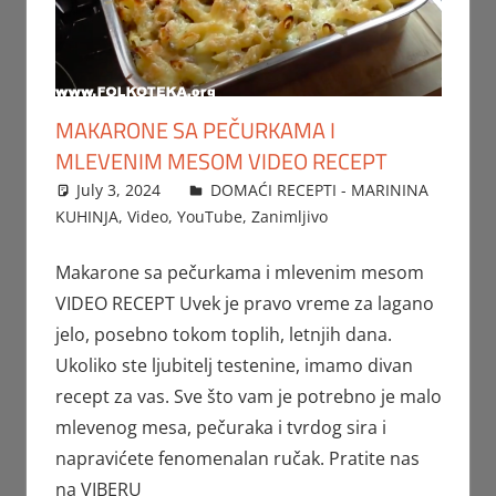
MAKARONE SA PEČURKAMA I
MLEVENIM MESOM VIDEO RECEPT
July 3, 2024
FTorgAdmin
DOMAĆI RECEPTI - MARININA
KUHINJA
,
Video
,
YouTube
,
Zanimljivo
Makarone sa pečurkama i mlevenim mesom
VIDEO RECEPT Uvek je pravo vreme za lagano
jelo, posebno tokom toplih, letnjih dana.
Ukoliko ste ljubitelj testenine, imamo divan
recept za vas. Sve što vam je potrebno je malo
mlevenog mesa, pečuraka i tvrdog sira i
napravićete fenomenalan ručak. Pratite nas
na VIBERU