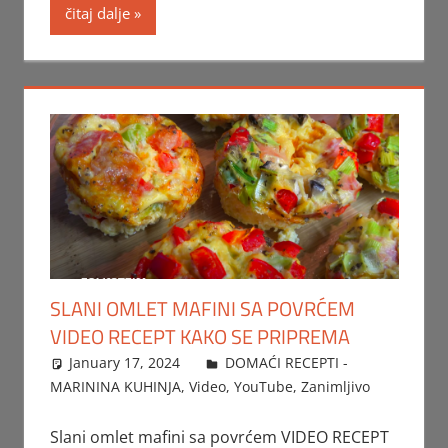
čitaj dalje
SLANI OMLET MAFINI SA POVRĆEM
VIDEO RECEPT KAKO SE PRIPREMA
January 17, 2024
FTorgAdmin
DOMAĆI RECEPTI -
MARININA KUHINJA
,
Video
,
YouTube
,
Zanimljivo
Slani omlet mafini sa povrćem VIDEO RECEPT