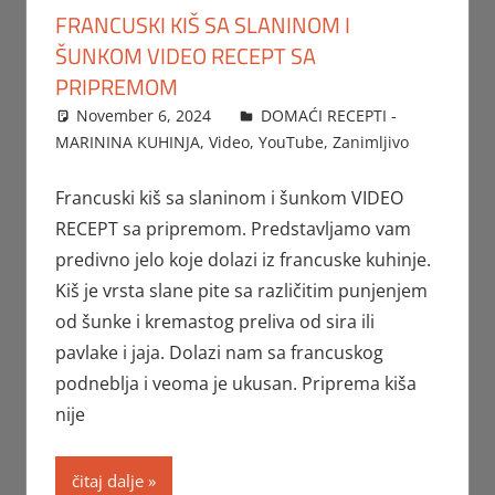
FRANCUSKI KIŠ SA SLANINOM I
ŠUNKOM VIDEO RECEPT SA
PRIPREMOM
November 6, 2024
FTorgAdmin
DOMAĆI RECEPTI -
MARININA KUHINJA
,
Video
,
YouTube
,
Zanimljivo
Francuski kiš sa slaninom i šunkom VIDEO
RECEPT sa pripremom. Predstavljamo vam
predivno jelo koje dolazi iz francuske kuhinje.
Kiš je vrsta slane pite sa različitim punjenjem
od šunke i kremastog preliva od sira ili
pavlake i jaja. Dolazi nam sa francuskog
podneblja i veoma je ukusan. Priprema kiša
nije
čitaj dalje