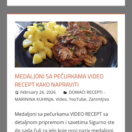
MEDALJONI SA PEČURKAMA VIDEO
RECEPT KAKO NAPRAVITI
February 26, 2026
FTorgAdmin
DOMAĆI RECEPTI -
MARININA KUHINJA
,
Video
,
YouTube
,
Zanimljivo
Medaljoni sa pečurkama VIDEO RECEPT sa
detaljnom pripremom i savetima Sigurno ste
do sada čuli za jelo koje nosi naziv medaljoni