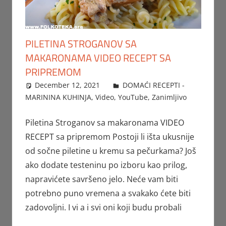
PILETINA STROGANOV SA
MAKARONAMA VIDEO RECEPT SA
PRIPREMOM
December 12, 2021
FTorgAdmin
DOMAĆI RECEPTI -
MARININA KUHINJA
,
Video
,
YouTube
,
Zanimljivo
Piletina Stroganov sa makaronama VIDEO
RECEPT sa pripremom Postoji li išta ukusnije
od sočne piletine u kremu sa pečurkama? Još
ako dodate testeninu po izboru kao prilog,
napravićete savršeno jelo. Neće vam biti
potrebno puno vremena a svakako ćete biti
zadovoljni. I vi a i svi oni koji budu probali