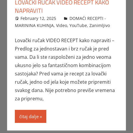
LOVAČKI RUČAK VIDEO RECEPT KAKO
NAPRAVITI
February 12, 2025
FTorgAdmin
DOMAĆI RECEPTI -
MARININA KUHINJA
,
Video
,
YouTube
,
Zanimljivo
Lovački ručak VIDEO RECEPT kako napraviti –
Predlog za jednostavan i brz ručak je pred
vama. Da li ste raspoloženi za jedno veoma
ukusno jelo sa fantastičnom kombinacijom
sastojaka? Pred vama je recept za lovački
ručak, jedno od jela koje možete pripremiti
svakog dana. Nije potrebno previše vremena
za pripremu,
čitaj dalje