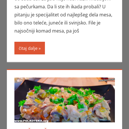
sa pečurkama. Da li ste ih ikada probali? U
pitanju je specijalitet od najlepšeg dela mesa,
bilo ono teleće, juneće ili svinjsko. File je
najsočniji komad mesa, pa još
čitaj dalje