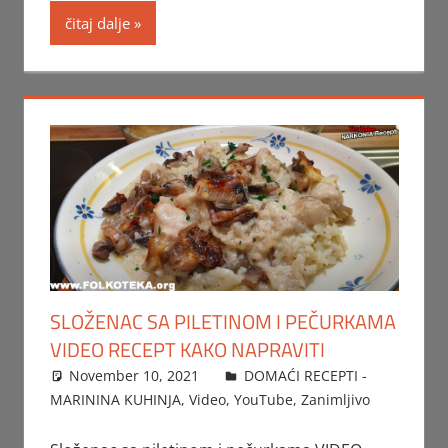
čitaj dalje
SLOŽENAC SA PILETINOM I PEČURKAMA
VIDEO RECEPT KAKO NAPRAVITI
November 10, 2021
FTorgAdmin
DOMAĆI RECEPTI -
MARININA KUHINJA
,
Video
,
YouTube
,
Zanimljivo