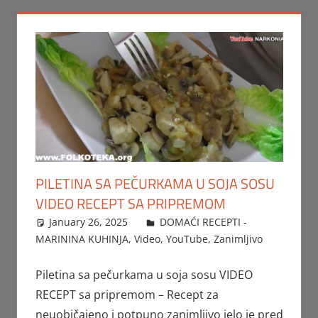
PILETINA SA PEČURKAMA U SOJA SOSU
VIDEO RECEPT SA PRIPREMOM
January 26, 2025
FTorgAdmin
DOMAĆI RECEPTI -
MARININA KUHINJA
,
Video
,
YouTube
,
Zanimljivo
Piletina sa pečurkama u soja sosu VIDEO
RECEPT sa pripremom – Recept za
neuobičajeno i potpuno zanimljivo jelo je pred