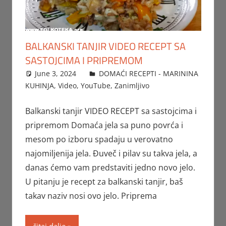
BALKANSKI TANJIR VIDEO RECEPT SA
SASTOJCIMA I PRIPREMOM
June 3, 2024
FTorgAdmin
DOMAĆI RECEPTI - MARININA
KUHINJA
,
Video
,
YouTube
,
Zanimljivo
Balkanski tanjir VIDEO RECEPT sa sastojcima i
pripremom Domaća jela sa puno povrća i
mesom po izboru spadaju u verovatno
najomiljenija jela. Đuveč i pilav su takva jela, a
danas ćemo vam predstaviti jedno novo jelo.
U pitanju je recept za balkanski tanjir, baš
takav naziv nosi ovo jelo. Priprema
čitaj dalje