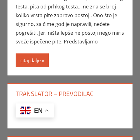
testa, pita od prhkog testa… ne zna se broj
koliko vrsta pite zapravo postoji. Ono što je
sigurno, sa čime god je napravili, nećete
pogrešiti. Jer, ništa lepše ne postoji nego miris
sveže ispečene pite. Predstavljamo
čitaj dalje
TRANSLATOR – PREVODILAC
EN