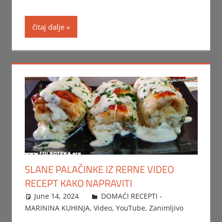
čitaj dalje
SLANE PALAČINKE IZ RERNE VIDEO
RECEPT KAKO NAPRAVITI
June 14, 2024
FTorgAdmin
DOMAĆI RECEPTI -
MARININA KUHINJA
,
Video
,
YouTube
,
Zanimljivo