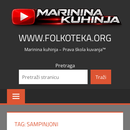
Skip
to
content
WWW.FOLKOTEKA.ORG
Marinina kuhinja – Prava škola kuvanja™
Pretraga
Traži
TAG:
SAMPINJONI