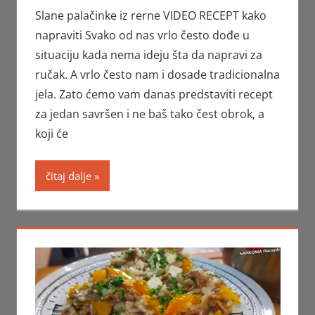
Slane palačinke iz rerne VIDEO RECEPT kako
napraviti Svako od nas vrlo često dođe u
situaciju kada nema ideju šta da napravi za
ručak. A vrlo često nam i dosade tradicionalna
jela. Zato ćemo vam danas predstaviti recept
za jedan savršen i ne baš tako čest obrok, a
koji će
čitaj dalje