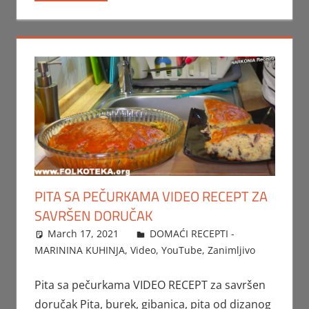
PITA SA PEČURKAMA VIDEO RECEPT ZA
SAVRŠEN DORUČAK
March 17, 2021
FTorgAdmin
DOMAĆI RECEPTI -
MARININA KUHINJA
,
Video
,
YouTube
,
Zanimljivo
Pita sa pečurkama VIDEO RECEPT za savršen
doručak Pita, burek, gibanica, pita od dizanog