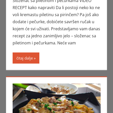
Složenac sa piletinom i pečurkama VIDEO
RECEPT kako napraviti Da li postoji neko ko ne
voli kremastu piletinu sa pirinčem? Pa još ako
dodate i pečurke, dobićete savršen ručak u
kojem će svi uživati. Predstavljamo vam danas
recept za jedno zanimljivo jelo – složenac sa
piletinom i pečurkama. Neće vam
čitaj dalje