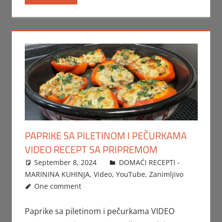
PAPRIKE SA PILETINOM I PEČURKAMA
VIDEO RECEPT SA PRIPREMOM
September 8, 2024
FTorgAdmin
DOMAĆI RECEPTI -
MARININA KUHINJA
,
Video
,
YouTube
,
Zanimljivo
One comment
Paprike sa piletinom i pečurkama VIDEO