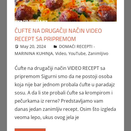
ĆUFTE NA DRUGAČIJI NAČIN VIDEO
RECEPT SA PRIPREMOM
May 20, 2024
FTorgAdmin
DOMAĆI RECEPTI -
MARININA KUHINJA
,
Video
,
YouTube
,
Zanimljivo
Ćufte na drugačiji način VIDEO RECEPT sa
pripremom Sigurni smo da ne postoji osoba
koja nije bar jednom probala ćufte u paradajz
sosu. A da li ste probali ćufte sa krompirom i
pečurkama iz rerne? Predstavljamo vam
danas jedan zanimljiv recept. Osim što izgleda
veoma lepo, ukus ovog jela je