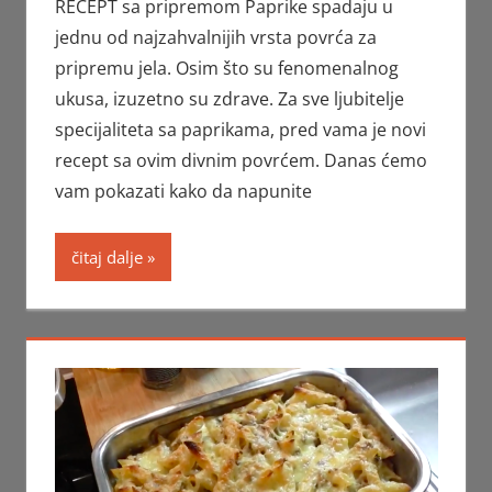
RECEPT sa pripremom Paprike spadaju u
jednu od najzahvalnijih vrsta povrća za
pripremu jela. Osim što su fenomenalnog
ukusa, izuzetno su zdrave. Za sve ljubitelje
specijaliteta sa paprikama, pred vama je novi
recept sa ovim divnim povrćem. Danas ćemo
vam pokazati kako da napunite
čitaj dalje