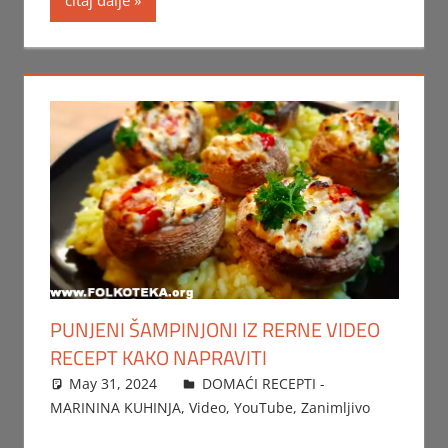
PUNJENI ŠAMPINJONI IZ RERNE VIDEO
RECEPT KAKO NAPRAVITI
May 31, 2024
FTorgAdmin
DOMAĆI RECEPTI -
MARININA KUHINJA
,
Video
,
YouTube
,
Zanimljivo