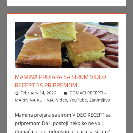
MAMINA PROJARA SA SIROM VIDEO
RECEPT SA PRIPREMOM
February 14, 2026
FTorgAdmin
DOMAĆI RECEPTI -
MARININA KUHINJA
,
Video
,
YouTube
,
Zanimljivo
Mamina projara sa sirom VIDEO RECEPT sa
pripremom Da li postoji neko ko ne voli
domaću proju, odnosno projaru sa sirom?