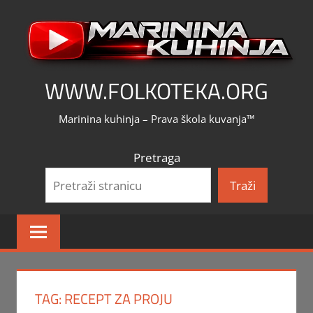
Skip
to
content
WWW.FOLKOTEKA.ORG
Marinina kuhinja – Prava škola kuvanja™
Pretraga
Traži
TAG:
RECEPT ZA PROJU