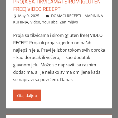
PROJA SA TIKVICAMA I SIROM (GLUTEN
FREE) VIDEO RECEPT
May 9, 2025
FTorgAdmin
DOMAĆI RECEPTI - MARININA
KUHINJA
,
Video
,
YouTube
,
Zanimljivo
Proja sa tikvicama i sirom (gluten free) VIDEO
RECEPT Proja ili projara, jedno od naših
najlepših jela. Pravi je izbor tokom svih obroka
– kao doručak ili večera, ili kao dodatak
glavnom jelu. Može se napraviti sa raznim
dodacima, ali je nekako svima omiljena kada
se napravi sa povrćem. Danas
čitaj dalje