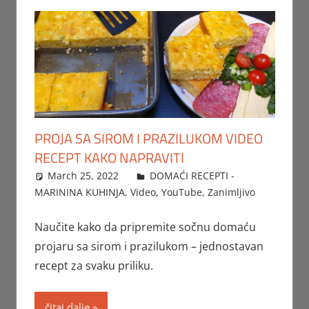
PROJA SA SIROM I PRAZILUKOM VIDEO
RECEPT KAKO NAPRAVITI
March 25, 2022
FTorgAdmin
DOMAĆI RECEPTI -
MARININA KUHINJA
,
Video
,
YouTube
,
Zanimljivo
Naučite kako da pripremite sočnu domaću
projaru sa sirom i prazilukom – jednostavan
recept za svaku priliku.
čitaj dalje