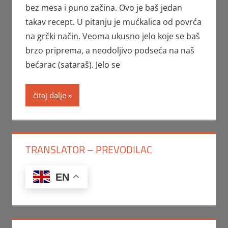
bez mesa i puno začina. Ovo je baš jedan
takav recept. U pitanju je mućkalica od povrća
na grčki način. Veoma ukusno jelo koje se baš
brzo priprema, a neodoljivo podseća na naš
bećarac (sataraš). Jelo se
čitaj dalje
TRANSLATOR – PREVODILAC
EN