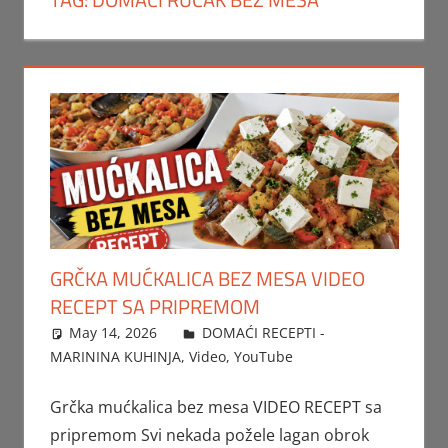
GRČKA MUĆKALICA BEZ MESA VIDEO
RECEPT SA PRIPREMOM
May 14, 2026
FTorgAdmin
DOMAĆI RECEPTI -
MARININA KUHINJA
,
Video
,
YouTube
Grčka mućkalica bez mesa VIDEO RECEPT sa
pripremom Svi nekada požele lagan obrok