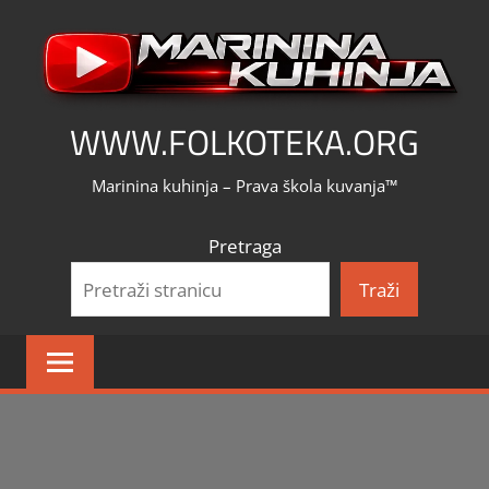
Skip
to
content
WWW.FOLKOTEKA.ORG
Marinina kuhinja – Prava škola kuvanja™
Pretraga
Traži