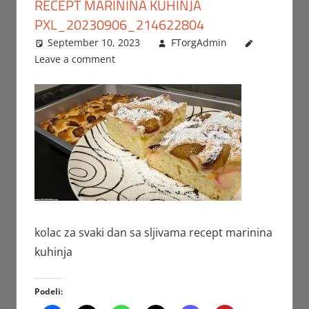
RECEPT MARININA KUHINJA
PXL_20230906_214622804
September 10, 2023
FTorgAdmin
Leave a comment
kolac za svaki dan sa sljivama recept marinina
kuhinja
Podeli: