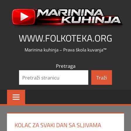
Skip
to
content
WWW.FOLKOTEKA.ORG
Marinina kuhinja – Prava škola kuvanja™
Pretraga
Traži
KOLAC ZA SVAKI DAN SA SLJIVAMA