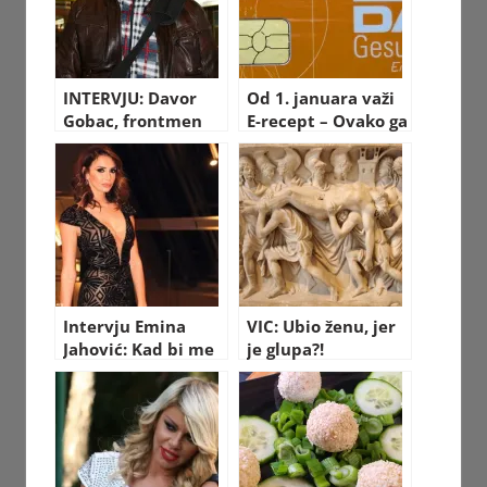
INTERVJU: Davor
Od 1. januara važi
Gobac, frontmen
E-recept – Ovako ga
“Psihomodo popa”
možete podići u
apoteci
Intervju Emina
VIC: Ubio ženu, jer
Jahović: Kad bi me
je glupa?!
Mustafa udario,
ostavila bih ga
odmah!