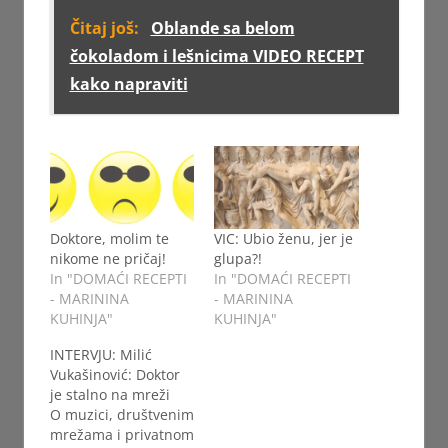
Čitaj još:
Oblande sa belom
čokoladom i lešnicima VIDEO RECEPT
kako napraviti
Doktore, molim te
VIC: Ubio ženu, jer je
nikome ne pričaj!
glupa?!
In "DOMAĆI RECEPTI
In "DOMAĆI RECEPTI
- MARININA
- MARININA
KUHINJA"
KUHINJA"
INTERVJU: Milić
Vukašinović: Doktor
je stalno na mreži
O muzici, društvenim
mrežama i privatnom