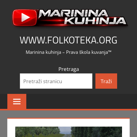
Skip
to
content
WWW.FOLKOTEKA.ORG
Marinina kuhinja – Prava škola kuvanja™
Pretraga
Traži