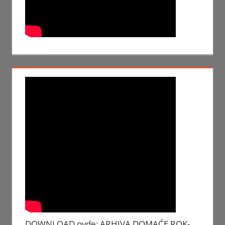
DOWNLOAD ovde: ARHIVA DOMAĆE ROK-