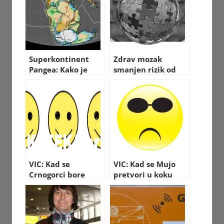
Superkontinent
Zdrav mozak
Pangea: Kako je
smanjen rizik od
izgledao svijet
Alzheimerove – 12
nekada
saveta
VIC: Kad se
VIC: Kad se Mujo
Crnogorci bore
pretvori u koku
protiv švaba…