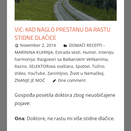
VIC: KAD NAGLO PRESTANU DA RASTU
STIDNE DLAČICE
November 2, 2014
FTorgAdmin
DOMAĆI RECEPTI -
MARININA KUHINJA
,
Estrada vesti
,
Humor
,
Intervju
harmonija: Razgovori sa Balkanskim Velikanima
,
Razno
,
SELEKTORova svaštara
,
Spotovi
,
Tužno
,
Video
,
YouTube
,
Zanimljivo
,
Život u Nemačkoj
,
ZNANJE JE MOĆ
One comment
Gospođa posetila doktora zbog neuobičajene
pojave:
Ona
: Doktore, ne rastu mi više stidne dlačice.