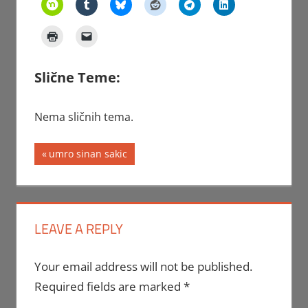
Slične Teme:
Nema sličnih tema.
Post
Previous
umro sinan sakic
Post:
navigation
LEAVE A REPLY
Your email address will not be published.
Required fields are marked
*