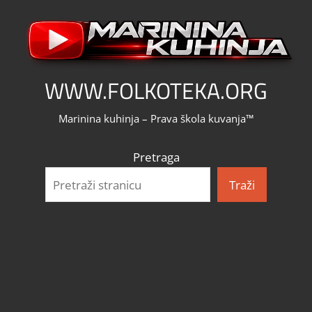
Skip
to
content
WWW.FOLKOTEKA.ORG
Marinina kuhinja – Prava škola kuvanja™
Pretraga
Traži