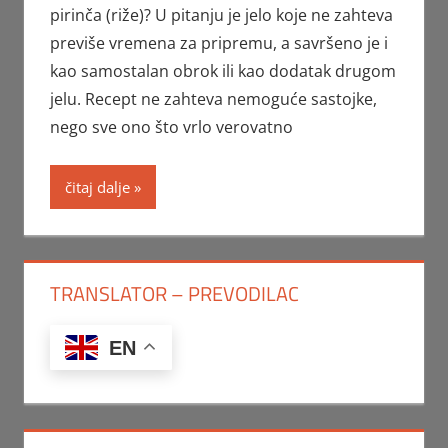
pirinča (riže)? U pitanju je jelo koje ne zahteva
previše vremena za pripremu, a savršeno je i
kao samostalan obrok ili kao dodatak drugom
jelu. Recept ne zahteva nemoguće sastojke,
nego sve ono što vrlo verovatno
čitaj dalje
TRANSLATOR – PREVODILAC
EN