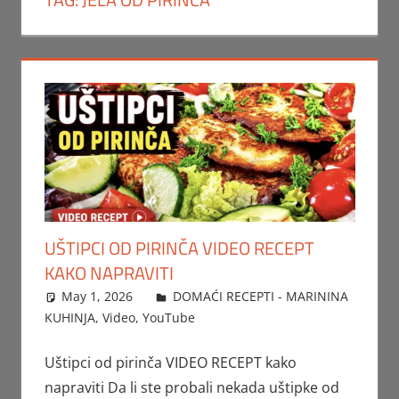
UŠTIPCI OD PIRINČA VIDEO RECEPT
KAKO NAPRAVITI
May 1, 2026
FTorgAdmin
DOMAĆI RECEPTI - MARININA
KUHINJA
,
Video
,
YouTube
Uštipci od pirinča VIDEO RECEPT kako
napraviti Da li ste probali nekada uštipke od