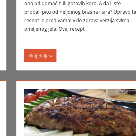
ona od domaćih ili gotovih kora. A da li ste
probali pitu od heljdinog brašna i sira? Upravo ta
recept je pred vama! Vrlo zdrava verzija svima
omiljenog jela. Ovaj recept
čitaj dalje