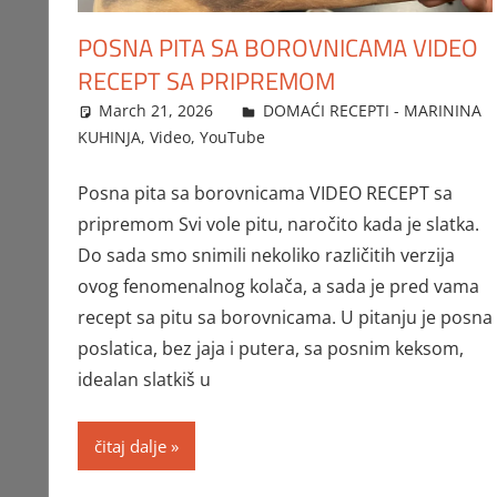
POSNA PITA SA BOROVNICAMA VIDEO
RECEPT SA PRIPREMOM
March 21, 2026
FTorgAdmin
DOMAĆI RECEPTI - MARININA
KUHINJA
,
Video
,
YouTube
Posna pita sa borovnicama VIDEO RECEPT sa
pripremom Svi vole pitu, naročito kada je slatka.
Do sada smo snimili nekoliko različitih verzija
ovog fenomenalnog kolača, a sada je pred vama
recept sa pitu sa borovnicama. U pitanju je posna
poslatica, bez jaja i putera, sa posnim keksom,
idealan slatkiš u
čitaj dalje