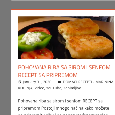
POHOVANA RIBA SA SIROM I SENFOM
RECEPT SA PRIPREMOM
January 31, 2026
FTorgAdmin
DOMAĆI RECEPTI - MARININA
KUHINJA
,
Video
,
YouTube
,
Zanimljivo
Pohovana riba sa sirom i senfom RECEPT sa
pripremom Postoji mnogo načina kako možete