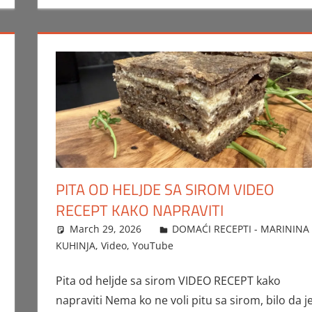
PITA OD HELJDE SA SIROM VIDEO
RECEPT KAKO NAPRAVITI
March 29, 2026
FTorgAdmin
DOMAĆI RECEPTI - MARININA
KUHINJA
,
Video
,
YouTube
Pita od heljde sa sirom VIDEO RECEPT kako
napraviti Nema ko ne voli pitu sa sirom, bilo da j