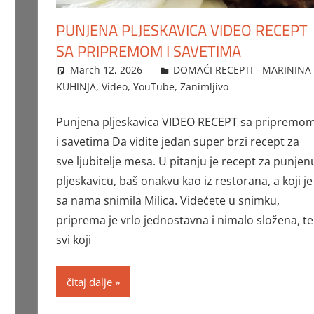
PUNJENA PLJESKAVICA VIDEO RECEPT
SA PRIPREMOM I SAVETIMA
March 12, 2026
FTorgAdmin
DOMAĆI RECEPTI - MARININA
KUHINJA
,
Video
,
YouTube
,
Zanimljivo
Punjena pljeskavica VIDEO RECEPT sa pripremo
i savetima Da vidite jedan super brzi recept za
sve ljubitelje mesa. U pitanju je recept za punjen
pljeskavicu, baš onakvu kao iz restorana, a koji je
sa nama snimila Milica. Videćete u snimku,
priprema je vrlo jednostavna i nimalo složena, te
svi koji
čitaj dalje