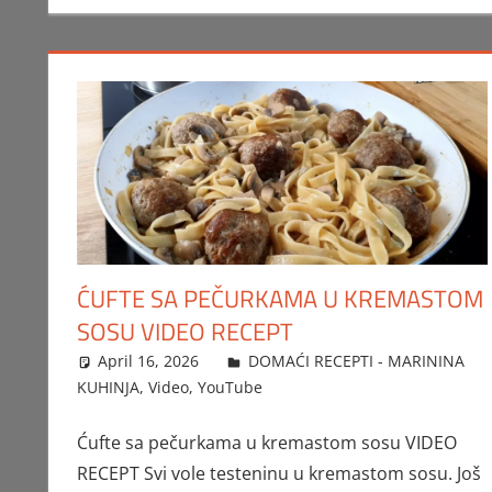
ĆUFTE SA PEČURKAMA U KREMASTOM
SOSU VIDEO RECEPT
April 16, 2026
FTorgAdmin
DOMAĆI RECEPTI - MARININA
KUHINJA
,
Video
,
YouTube
Ćufte sa pečurkama u kremastom sosu VIDEO
RECEPT Svi vole testeninu u kremastom sosu. Još