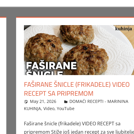
FAŠIRANE ŠNICLE (FRIKADELE) VIDEO
RECEPT SA PRIPREMOM
May 21, 2026
FTorgAdmin
DOMAĆI RECEPTI - MARININA
KUHINJA
,
Video
,
YouTube
Faširane šnicle (frikadele) VIDEO RECEPT sa
pripremom Stiže još jedan recept za sve ljubitelj