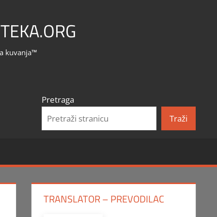
TEKA.ORG
la kuvanja™
Pretraga
Traži
TRANSLATOR – PREVODILAC