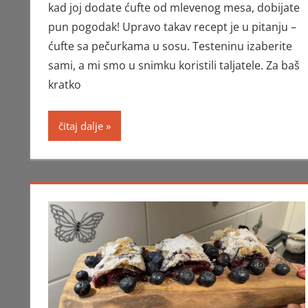
kad joj dodate ćufte od mlevenog mesa, dobijate
pun pogodak! Upravo takav recept je u pitanju –
ćufte sa pečurkama u sosu. Testeninu izaberite
sami, a mi smo u snimku koristili taljatele. Za baš
kratko
čitaj dalje