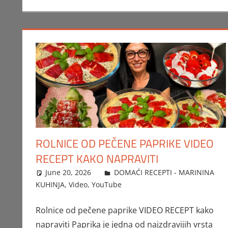
ROLNICE OD PEČENE PAPRIKE VIDEO
RECEPT KAKO NAPRAVITI
June 20, 2026
FTorgAdmin
DOMAĆI RECEPTI - MARININA
KUHINJA
,
Video
,
YouTube
Rolnice od pečene paprike VIDEO RECEPT kako
napraviti Paprika je jedna od najzdravijih vrsta