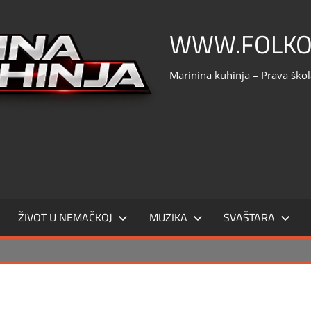
WWW.FOLKO
Marinina kuhinja – Prava ško
ŽIVOT U NEMAČKOJ
MUZIKA
SVAŠTARA