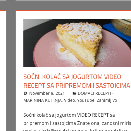
SOČNI KOLAČ SA JOGURTOM VIDEO
RECEPT SA PRIPREMOM I SASTOJCIMA
November 8, 2021
FTorgAdmin
DOMAĆI RECEPTI -
MARININA KUHINJA
,
Video
,
YouTube
,
Zanimljivo
Sočni kolač sa jogurtom VIDEO RECEPT sa
pripremom i sastojcima Znate onaj zanosni miri