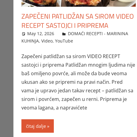
ZAPEČENI PATLIDŽAN SA SIROM VIDEO
RECEPT SASTOJCI I PRIPREMA
May 12, 2026
FTorgAdmin
DOMAĆI RECEPTI - MARININA
KUHINJA
,
Video
,
YouTube
Zapečeni patlidžan sa sirom VIDEO RECEPT
sastojci i priprema Patlidžan mnogim ljudima nije
baš omiljeno povrće, ali može da bude veoma
ukusan ako se pripremi na pravi način. Pred
vama je upravo jedan takav recept – patlidžan sa
sirom i povrćem, zapečen u rerni. Priprema je
veoma lagana, a napravićete
čitaj dalje