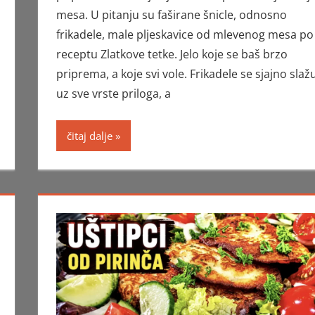
mesa. U pitanju su faširane šnicle, odnosno
frikadele, male pljeskavice od mlevenog mesa po
receptu Zlatkove tetke. Jelo koje se baš brzo
priprema, a koje svi vole. Frikadele se sjajno slaž
uz sve vrste priloga, a
čitaj dalje