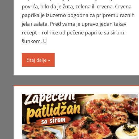
povrća, bilo da je žuta, zelena ili crvena. Crvena
paprika je izuzetno pogodna za pripremu raznih
jela i salata. Pred vama je upravo jedan takav
recept – rolnice od pečene paprike sa sirom i
šunkom. U
čitaj dalje