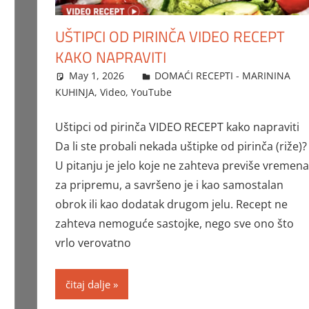
UŠTIPCI OD PIRINČA VIDEO RECEPT
KAKO NAPRAVITI
May 1, 2026
FTorgAdmin
DOMAĆI RECEPTI - MARININA
KUHINJA
,
Video
,
YouTube
Uštipci od pirinča VIDEO RECEPT kako napraviti
Da li ste probali nekada uštipke od pirinča (riže)?
U pitanju je jelo koje ne zahteva previše vremena
za pripremu, a savršeno je i kao samostalan
obrok ili kao dodatak drugom jelu. Recept ne
zahteva nemoguće sastojke, nego sve ono što
vrlo verovatno
čitaj dalje