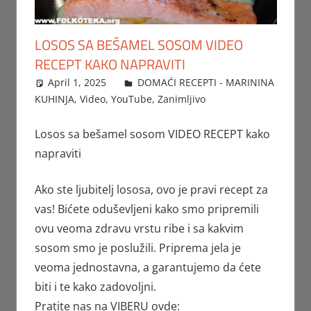
LOSOS SA BEŠAMEL SOSOM VIDEO
RECEPT KAKO NAPRAVITI
April 1, 2025
FTorgAdmin
DOMAĆI RECEPTI - MARININA
KUHINJA
,
Video
,
YouTube
,
Zanimljivo
Losos sa bešamel sosom VIDEO RECEPT kako
napraviti
Ako ste ljubitelj lososa, ovo je pravi recept za
vas! Bićete oduševljeni kako smo pripremili
ovu veoma zdravu vrstu ribe i sa kakvim
sosom smo je poslužili. Priprema jela je
veoma jednostavna, a garantujemo da ćete
biti i te kako zadovoljni.
Pratite nas na VIBERU ovde: