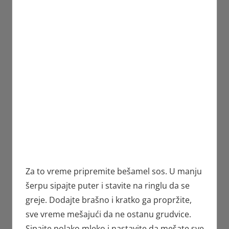
Za to vreme pripremite bešamel sos. U manju
šerpu sipajte puter i stavite na ringlu da se
greje. Dodajte brašno i kratko ga propržite,
sve vreme mešajući da ne ostanu grudvice.
Sipajte polako mleko i nastavite da mešate sve