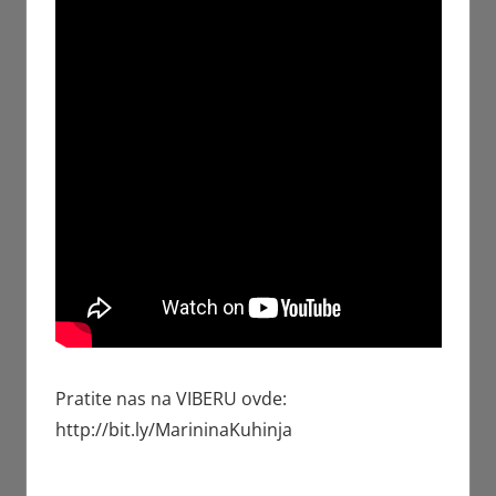
Pratite nas na VIBERU ovde:
http://bit.ly/MarininaKuhinja