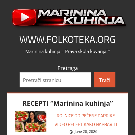
Skip
to
content
WWW.FOLKOTEKA.ORG
Marinina kuhinja – Prava škola kuvanja™
Pretraga
Traži
RECEPTI “Marinina kuhinja”
ROLNICE OD PEČENE PAPRIKE
VIDEO RECEPT KAKO NAPRAVITI
June 20, 2026