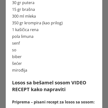
30 gr putera
15 gr brašna
300 ml mleka
350 gr krompira (kao prilog)
1 kašičica rena
pola limuna
senf
so
biber
šećer
mirođija
Losos sa bešamel sosom VIDEO
RECEPT kako napraviti
Priprema – pisani recept za losos sa sosom: