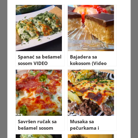
Spanać sa bešamel
Bajadera sa
sosom VIDEO
kokosom (Video
RECEPT kako
recept)
napraviti
Savršen ručak sa
Musaka sa
bešamel sosom
pečurkama i
VIDEO RECEPT sa
krompirom VIDEO