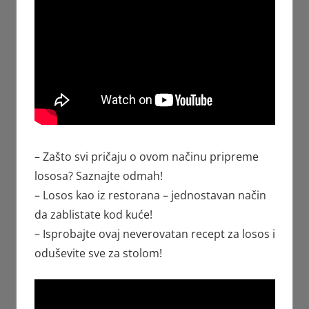
– Zašto svi pričaju o ovom načinu pripreme
lososa? Saznajte odmah!
– Losos kao iz restorana – jednostavan način
da zablistate kod kuće!
– Isprobajte ovaj neverovatan recept za losos i
oduševite sve za stolom!