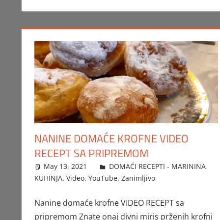
NANINE DOMAĆE KROFNE VIDEO
RECEPT SA PRIPREMOM
May 13, 2021
FTorgAdmin
DOMAĆI RECEPTI - MARININA
KUHINJA
,
Video
,
YouTube
,
Zanimljivo
Nanine domaće krofne VIDEO RECEPT sa
pripremom Znate onaj divni miris prženih krofni