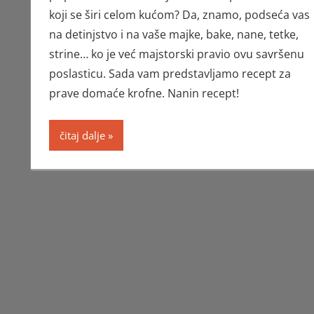
koji se širi celom kućom? Da, znamo, podseća vas
na detinjstvo i na vaše majke, bake, nane, tetke,
strine… ko je već majstorski pravio ovu savršenu
poslasticu. Sada vam predstavljamo recept za
prave domaće krofne. Nanin recept!
čitaj dalje