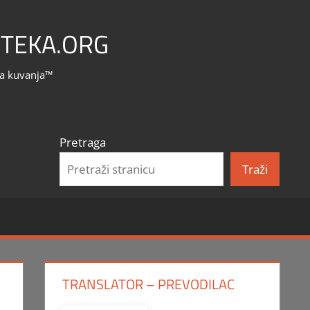
TEKA.ORG
la kuvanja™
Pretraga
Traži
TRANSLATOR – PREVODILAC