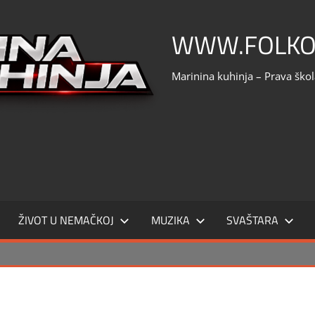
WWW.FOLKO
Marinina kuhinja – Prava ško
ŽIVOT U NEMAČKOJ
MUZIKA
SVAŠTARA