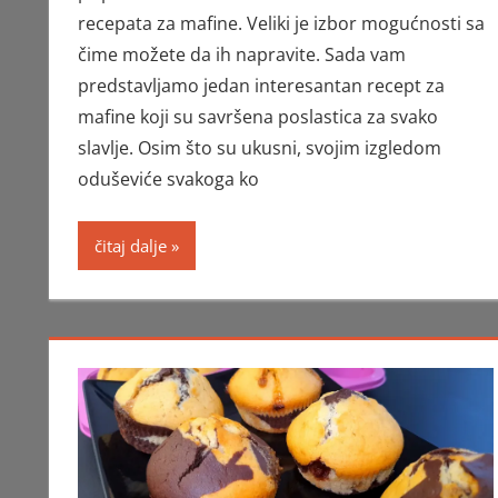
recepata za mafine. Veliki je izbor mogućnosti sa
čime možete da ih napravite. Sada vam
predstavljamo jedan interesantan recept za
mafine koji su savršena poslastica za svako
slavlje. Osim što su ukusni, svojim izgledom
oduševiće svakoga ko
čitaj dalje