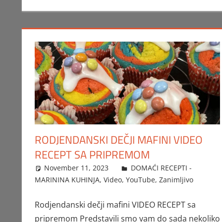
RODJENDANSKI DEČJI MAFINI VIDEO
RECEPT SA PRIPREMOM
November 11, 2023
FTorgAdmin
DOMAĆI RECEPTI -
MARININA KUHINJA
,
Video
,
YouTube
,
Zanimljivo
Rodjendanski dečji mafini VIDEO RECEPT sa
pripremom Predstavili smo vam do sada nekoliko