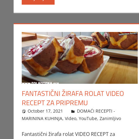
FANTASTIČNI ŽIRAFA ROLAT VIDEO
RECEPT ZA PRIPREMU
October 17, 2021
FTorgAdmin
DOMAĆI RECEPTI -
MARININA KUHINJA
,
Video
,
YouTube
,
Zanimljivo
Fantastični žirafa rolat VIDEO RECEPT za