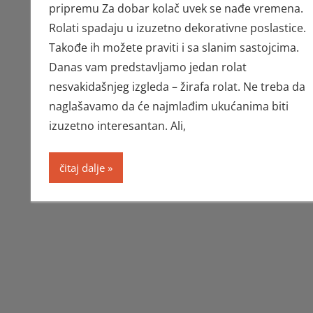
pripremu Za dobar kolač uvek se nađe vremena.
Rolati spadaju u izuzetno dekorativne poslastice.
Takođe ih možete praviti i sa slanim sastojcima.
Danas vam predstavljamo jedan rolat
nesvakidašnjeg izgleda – žirafa rolat. Ne treba da
naglašavamo da će najmlađim ukućanima biti
izuzetno interesantan. Ali,
čitaj dalje