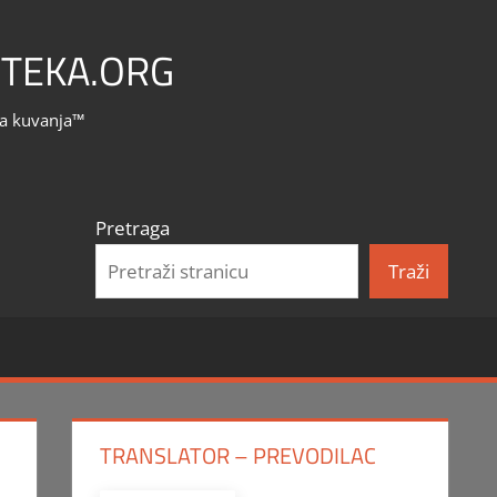
TEKA.ORG
la kuvanja™
Pretraga
Traži
TRANSLATOR – PREVODILAC