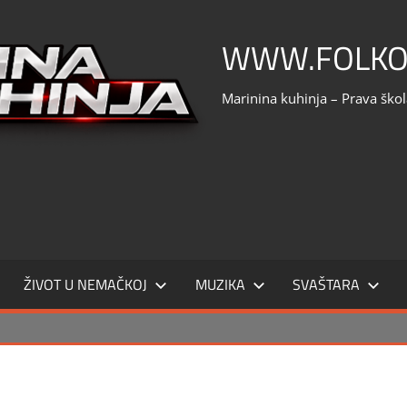
WWW.FOLKO
Marinina kuhinja – Prava ško
ŽIVOT U NEMAČKOJ
MUZIKA
SVAŠTARA