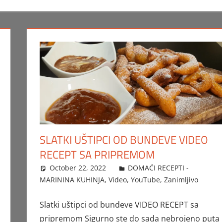
SLATKI UŠTIPCI OD BUNDEVE VIDEO
RECEPT SA PRIPREMOM
October 22, 2022
FTorgAdmin
DOMAĆI RECEPTI -
MARININA KUHINJA
,
Video
,
YouTube
,
Zanimljivo
Slatki uštipci od bundeve VIDEO RECEPT sa
pripremom Sigurno ste do sada nebrojeno puta