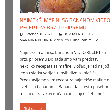
NAJMEKŠI MAFINI SA BANANOM VIDE
RECEPT ZA BRZU PRIPREMU
October 31, 2021
FTorgAdmin
DOMAĆI RECEPTI -
MARININA KUHINJA
,
Video
,
YouTube
,
Zanimljivo
Najmekši mafini sa bananom VIDEO RECEPT za
brzu pripremu Do sada smo vam predstavili
nekoliko recepata za mafine. Došao je red na još
jednu slatku varijantu ovih divnih kolačića.
Predstavljamo vam recept za najmekše mafine n
svetu, sa bananama. Banana daje testu posebnu
mekoću i karakterističan ukus koji nećete moći
čitaj dalje