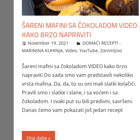
ŠARENI MAFINI SA ČOKOLADOM VIDEO
KAKO BRZO NAPRAVITI
November 19, 2021
FTorgAdmin
DOMAĆI RECEPTI -
MARININA KUHINJA
,
Video
,
YouTube
,
Zanimljivo
Šareni mafini sa čokoladom VIDEO kako brzo
napraviti Do sada smo vam predstavili nekoliko
vrsta mafina. Da, da, to su oni mali slatki kolačići.
Pravili smo i slatke i slane, i sa voćem i sa
čokoladom. I svaki put su bili predivni, savršeni.
Danas ćemo vam pokazati još jedan recept
čitaj dalje