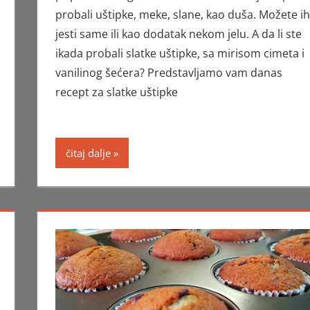
probali uštipke, meke, slane, kao duša. Možete ih
jesti same ili kao dodatak nekom jelu. A da li ste
ikada probali slatke uštipke, sa mirisom cimeta i
vanilinog šećera? Predstavljamo vam danas
recept za slatke uštipke
čitaj dalje