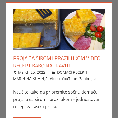
PROJA SA SIROM I PRAZILUKOM VIDEO
RECEPT KAKO NAPRAVITI
March 25, 2022
FTorgAdmin
DOMAĆI RECEPTI -
MARININA KUHINJA
,
Video
,
YouTube
,
Zanimljivo
Naučite kako da pripremite sočnu domaću
projaru sa sirom i prazilukom – jednostavan
recept za svaku priliku.