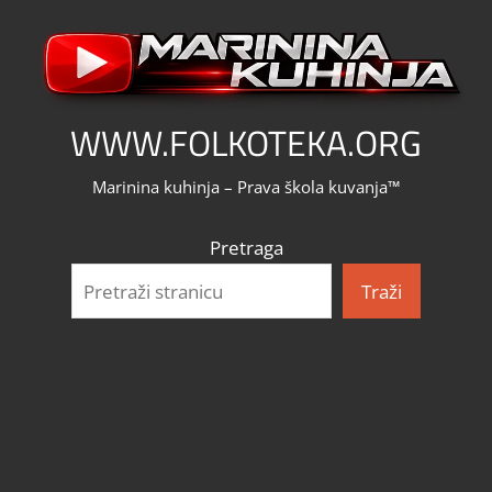
Skip
to
content
WWW.FOLKOTEKA.ORG
Marinina kuhinja – Prava škola kuvanja™
Pretraga
Traži