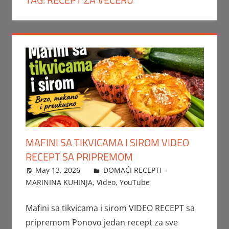
MAFINI SA TIKVICAMA I SIROM VIDEO
RECEPT SA PRIPREMOM
May 13, 2026
FTorgAdmin
DOMAĆI RECEPTI -
MARININA KUHINJA
,
Video
,
YouTube
Mafini sa tikvicama i sirom VIDEO RECEPT sa
pripremom Ponovo jedan recept za sve