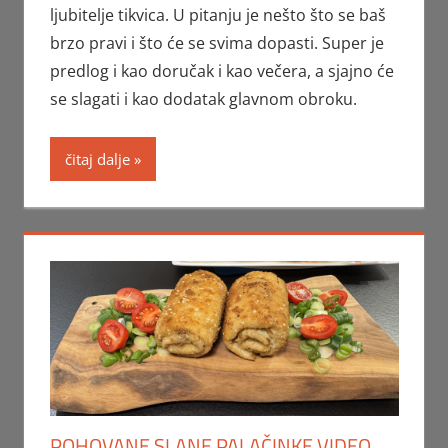
ljubitelje tikvica. U pitanju je nešto što se baš
brzo pravi i što će se svima dopasti. Super je
predlog i kao doručak i kao večera, a sjajno će
se slagati i kao dodatak glavnom obroku.
čitaj dalje
POHOVANE SLANE PALAČINKE VIDEO