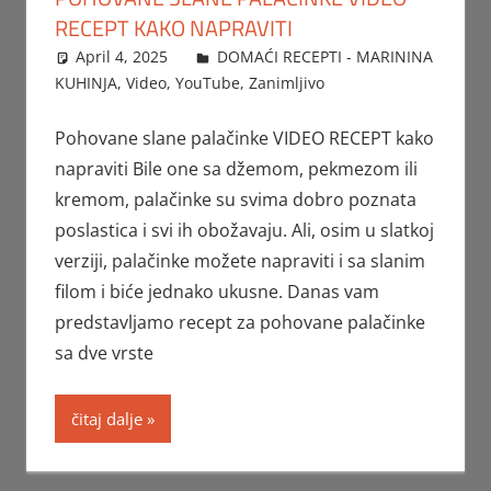
RECEPT KAKO NAPRAVITI
April 4, 2025
FTorgAdmin
DOMAĆI RECEPTI - MARININA
KUHINJA
,
Video
,
YouTube
,
Zanimljivo
Pohovane slane palačinke VIDEO RECEPT kako
napraviti Bile one sa džemom, pekmezom ili
kremom, palačinke su svima dobro poznata
poslastica i svi ih obožavaju. Ali, osim u slatkoj
verziji, palačinke možete napraviti i sa slanim
filom i biće jednako ukusne. Danas vam
predstavljamo recept za pohovane palačinke
sa dve vrste
čitaj dalje