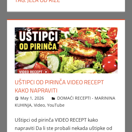
UŠTIPCI OD PIRINČA VIDEO RECEPT
KAKO NAPRAVITI
May 1, 2026
FTorgAdmin
DOMAĆI RECEPTI - MARININA
KUHINJA
,
Video
,
YouTube
Uštipci od pirinča VIDEO RECEPT kako
napraviti Da li ste probali nekada uštipke od