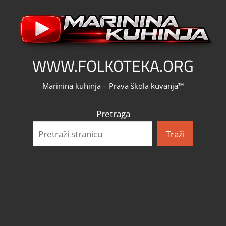
Skip
to
content
WWW.FOLKOTEKA.ORG
Marinina kuhinja – Prava škola kuvanja™
Pretraga
Traži