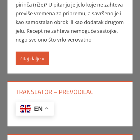
pirinča (riže)? U pitanju je jelo koje ne zahteva
previše vremena za pripremu, a savršeno je i
kao samostalan obrok ili kao dodatak drugom
jelu. Recept ne zahteva nemoguće sastojke,
nego sve ono što vrlo verovatno
čitaj dalje
TRANSLATOR – PREVODILAC
EN