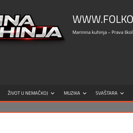
WWW.FOLKO
Marinina kuhinja – Prava ško
ŽIVOT U NEMAČKOJ
MUZIKA
SVAŠTARA