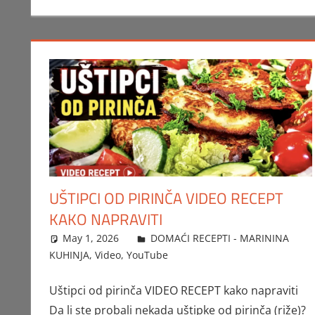
UŠTIPCI OD PIRINČA VIDEO RECEPT
KAKO NAPRAVITI
May 1, 2026
FTorgAdmin
DOMAĆI RECEPTI - MARININA
KUHINJA
,
Video
,
YouTube
Uštipci od pirinča VIDEO RECEPT kako napraviti
Da li ste probali nekada uštipke od pirinča (riže)?