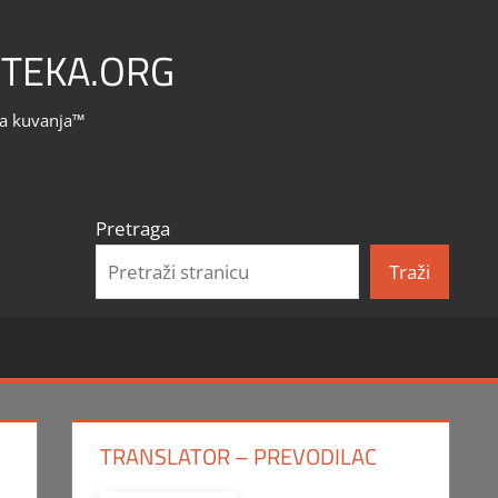
TEKA.ORG
la kuvanja™
Pretraga
Traži
TRANSLATOR – PREVODILAC