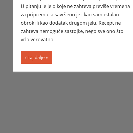
U pitanju je jelo koje ne zahteva previše vremena
za pripremu, a savršeno je i kao samostalan
obrok ili kao dodatak drugom jelu. Recept ne
zahteva nemoguće sastojke, nego sve ono što
vrlo verovatno
čitaj dalje