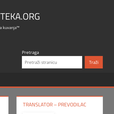
TEKA.ORG
la kuvanja™
Pretraga
Traži
TRANSLATOR – PREVODILAC