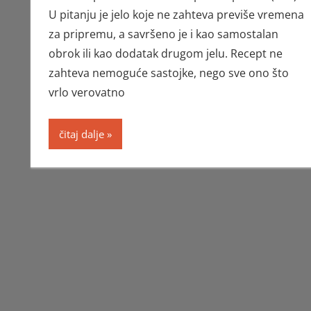
U pitanju je jelo koje ne zahteva previše vremena
za pripremu, a savršeno je i kao samostalan
obrok ili kao dodatak drugom jelu. Recept ne
zahteva nemoguće sastojke, nego sve ono što
vrlo verovatno
čitaj dalje