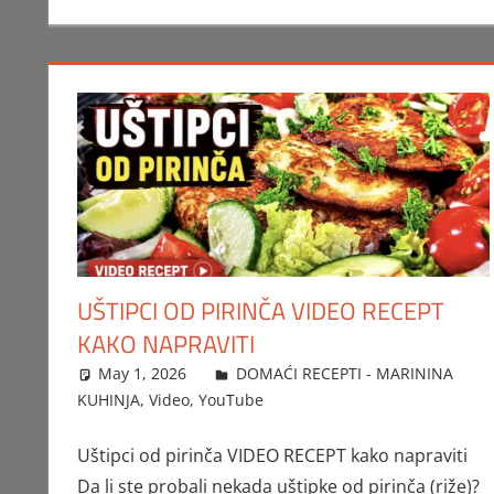
UŠTIPCI OD PIRINČA VIDEO RECEPT
KAKO NAPRAVITI
May 1, 2026
FTorgAdmin
DOMAĆI RECEPTI - MARININA
KUHINJA
,
Video
,
YouTube
Uštipci od pirinča VIDEO RECEPT kako napraviti
Da li ste probali nekada uštipke od pirinča (riže)?