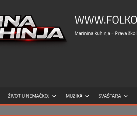
WWW.FOLKO
Marinina kuhinja – Prava ško
ŽIVOT U NEMAČKOJ
MUZIKA
SVAŠTARA