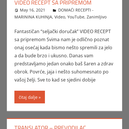
VIDEO RECEPT SA PRIPREMOM
May 16, 2021
FTorgAdmin
DOMAĆI RECEPTI -
MARININA KUHINJA
,
Video
,
YouTube
,
Zanimljivo
Fantastičan “seljački doručak” VIDEO RECEPT
sa pripremom Svima nam je odlično poznat
onaj osećaj kada bismo nešto spremili za jelo
a da bude brzo i ukusno. Danas vam
predstavljamo jedan onako baš šaren a zdrav
obrok. Povrće, jaja i nešto suhomesnato po
vašoj želji. Sve to kad se sjedini dobije
čitaj dalje
TRANSLATOR – PREVODILAC