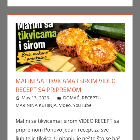
MAFINI SA TIKVICAMA I SIROM VIDEO
RECEPT SA PRIPREMOM
May 13, 2026
FTorgAdmin
DOMAĆI RECEPTI -
MARININA KUHINJA
,
Video
,
YouTube
Mafini sa tikvicama i sirom VIDEO RECEPT sa
pripremom Ponovo jedan recept za sve
ljubitelje tikvica. U pitanju je nešto što se baš