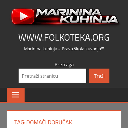
Skip
to
content
WWW.FOLKOTEKA.ORG
Marinina kuhinja – Prava škola kuvanja™
Pretraga
Traži
TAG:
DOMAĆI DORUČAK