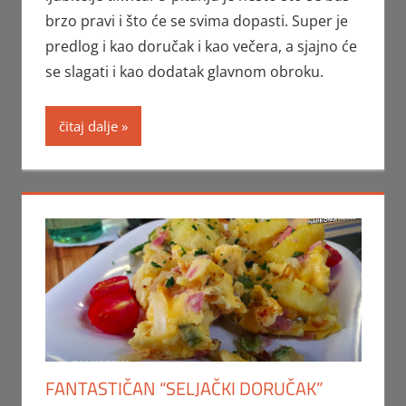
brzo pravi i što će se svima dopasti. Super je
predlog i kao doručak i kao večera, a sjajno će
se slagati i kao dodatak glavnom obroku.
čitaj dalje
FANTASTIČAN “SELJAČKI DORUČAK”