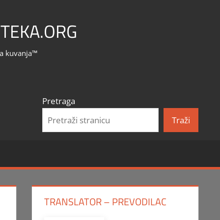
TEKA.ORG
la kuvanja™
Pretraga
Traži
TRANSLATOR – PREVODILAC