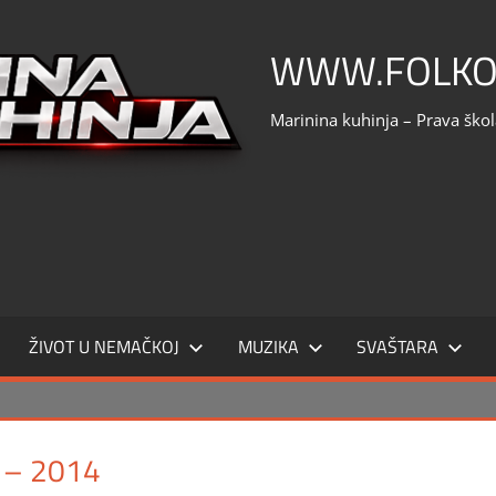
WWW.FOLKO
Marinina kuhinja – Prava ško
ŽIVOT U NEMAČKOJ
MUZIKA
SVAŠTARA
 – 2014