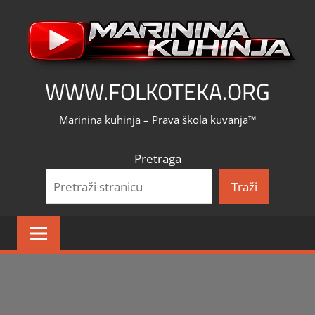
Skip
to
content
WWW.FOLKOTEKA.ORG
Marinina kuhinja – Prava škola kuvanja™
Pretraga
Traži