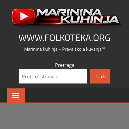
Skip
to
content
WWW.FOLKOTEKA.ORG
Marinina kuhinja – Prava škola kuvanja™
Pretraga
Traži