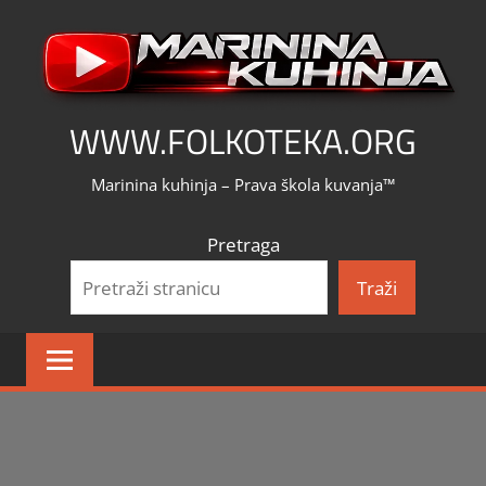
Skip
to
content
WWW.FOLKOTEKA.ORG
Marinina kuhinja – Prava škola kuvanja™
Pretraga
Traži