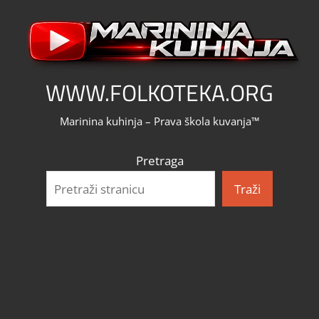
Skip
to
content
WWW.FOLKOTEKA.ORG
Marinina kuhinja – Prava škola kuvanja™
Pretraga
Traži