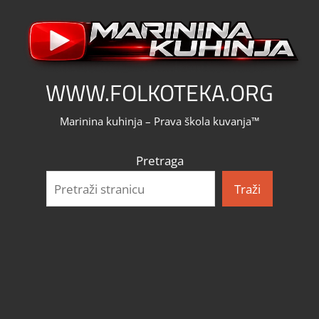
Skip
to
content
WWW.FOLKOTEKA.ORG
Marinina kuhinja – Prava škola kuvanja™
Pretraga
Traži