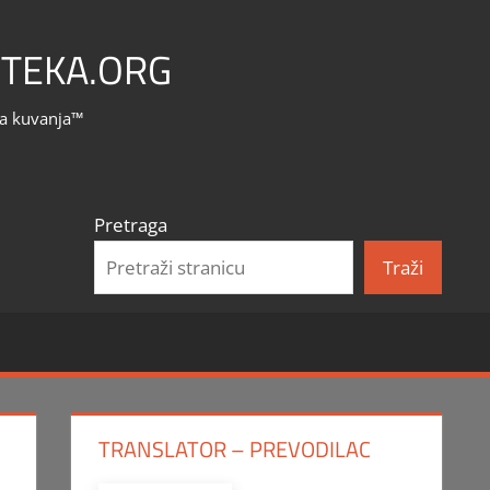
TEKA.ORG
la kuvanja™
Pretraga
Traži
TRANSLATOR – PREVODILAC