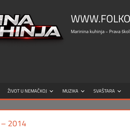
WWW.FOLKO
Marinina kuhinja – Prava ško
ŽIVOT U NEMAČKOJ
MUZIKA
SVAŠTARA
 – 2014