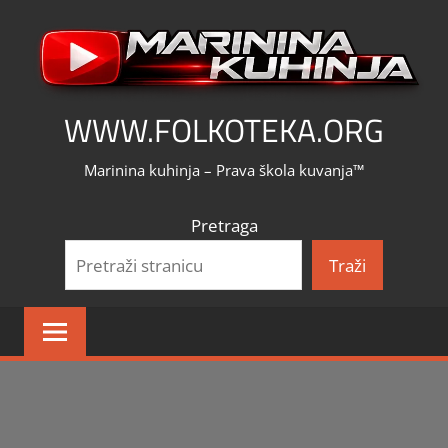
Skip
to
content
WWW.FOLKOTEKA.ORG
Marinina kuhinja – Prava škola kuvanja™
Pretraga
Traži