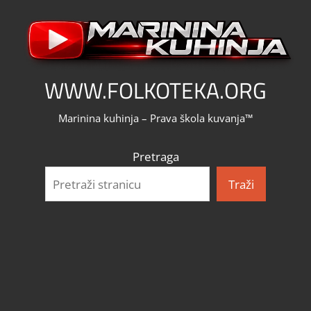
Skip
to
content
WWW.FOLKOTEKA.ORG
Marinina kuhinja – Prava škola kuvanja™
Pretraga
Traži