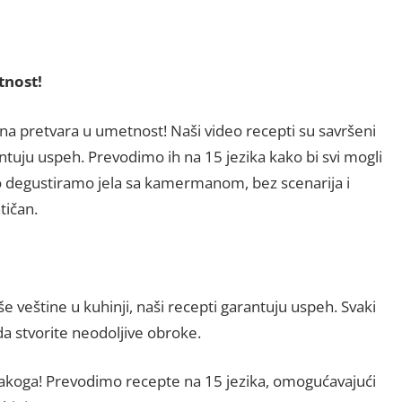
tnost!
na pretvara u umetnost! Naši video recepti su savršeni
antuju uspeh. Prevodimo ih na 15 jezika kako bi svi mogli
no degustiramo jela sa kamermanom, bez scenarija i
tičan.
 veštine u kuhinji, naši recepti garantuju uspeh. Svaki
a stvorite neodoljive obroke.
svakoga! Prevodimo recepte na 15 jezika, omogućavajući