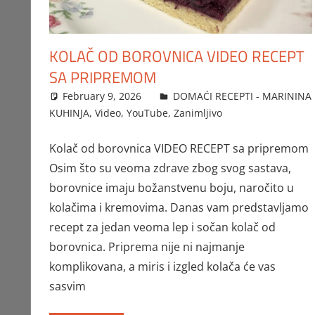
KOLAČ OD BOROVNICA VIDEO RECEPT
SA PRIPREMOM
February 9, 2026
FTorgAdmin
DOMAĆI RECEPTI - MARININA
KUHINJA
,
Video
,
YouTube
,
Zanimljivo
Kolač od borovnica VIDEO RECEPT sa pripremom
Osim što su veoma zdrave zbog svog sastava,
borovnice imaju božanstvenu boju, naročito u
kolačima i kremovima. Danas vam predstavljamo
recept za jedan veoma lep i sočan kolač od
borovnica. Priprema nije ni najmanje
komplikovana, a miris i izgled kolača će vas
sasvim