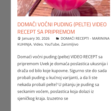
DOMAĆI VOĆNI PUDING (PELTE) VIDEO
RECEPT SA PRIPREMOM
January 30, 2026
FTorgAdmin
DOMAĆI RECEPTI - MARININA
KUHINJA
,
Video
,
YouTube
,
Zanimljivo
Domaći voćni puding (pelte) VIDEO RECEPT sa
pripremom Uvek je domaća poslastica ukusnija i
draža od bilo koje kupovne. Sigurno ste do sada
probali puding u kućnoj varijanti, a da li ste
nekada probali pelte? U pitanju je puding sa
seckanim voćem, poslastica koja dolazi iz
sjeničkog kraja. Izuzetno se