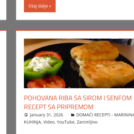
čitaj dalje
POHOVANA RIBA SA SIROM I SENFOM
RECEPT SA PRIPREMOM
January 31, 2026
FTorgAdmin
DOMAĆI RECEPTI - MARININ
KUHINJA
,
Video
,
YouTube
,
Zanimljivo