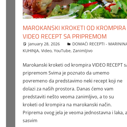
MAROKANSKI KROKETI OD KROMPIRA
VIDEO RECEPT SA PRIPREMOM
January 28, 2026
FTorgAdmin
DOMAĆI RECEPTI - MARININ
KUHINJA
,
Video
,
YouTube
,
Zanimljivo
Marokanski kroketi od krompira VIDEO RECEPT s
pripremom Svima je poznato da umemo
povremeno da predstavimo neki recept koji ne
dolazi za naših prostora. Danas ćemo vam
predstaviti nešto veoma zanimljivo, a to su
kroketi od krompira na marokanski način.
Priprema ovog jela je veoma jednostavna i laka, 
sasvim