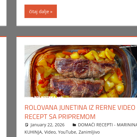
čitaj dalje
ROLOVANA JUNETINA IZ RERNE VIDEO
RECEPT SA PRIPREMOM
January 22, 2026
FTorgAdmin
DOMAĆI RECEPTI - MARININ
KUHINJA
,
Video
,
YouTube
,
Zanimljivo