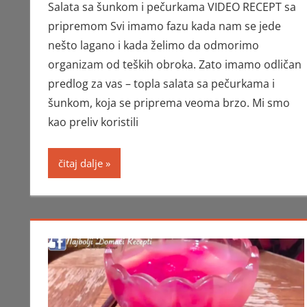
Salata sa šunkom i pečurkama VIDEO RECEPT sa
pripremom Svi imamo fazu kada nam se jede
nešto lagano i kada želimo da odmorimo
organizam od teških obroka. Zato imamo odličan
predlog za vas – topla salata sa pečurkama i
šunkom, koja se priprema veoma brzo. Mi smo
kao preliv koristili
čitaj dalje