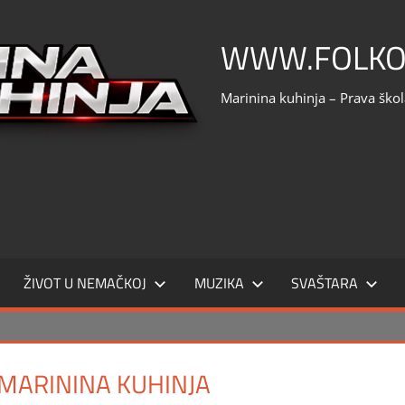
WWW.FOLKO
Marinina kuhinja – Prava ško
ŽIVOT U NEMAČKOJ
MUZIKA
SVAŠTARA
 MARININA KUHINJA