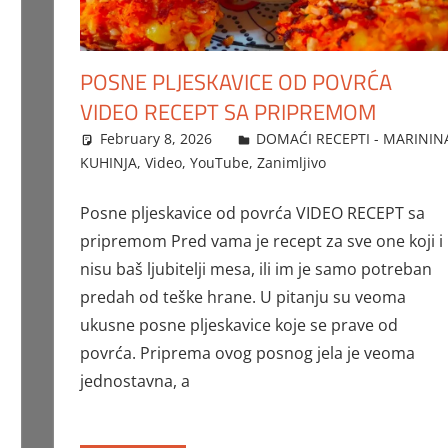
POSNE PLJESKAVICE OD POVRĆA
VIDEO RECEPT SA PRIPREMOM
February 8, 2026
FTorgAdmin
DOMAĆI RECEPTI - MARININ
KUHINJA
,
Video
,
YouTube
,
Zanimljivo
Posne pljeskavice od povrća VIDEO RECEPT sa
pripremom Pred vama je recept za sve one koji i
nisu baš ljubitelji mesa, ili im je samo potreban
predah od teške hrane. U pitanju su veoma
ukusne posne pljeskavice koje se prave od
povrća. Priprema ovog posnog jela je veoma
jednostavna, a