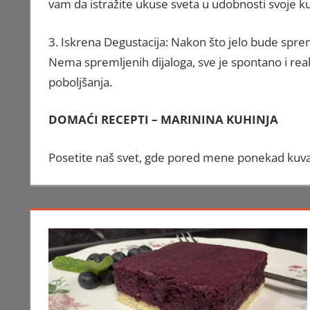
vam da istražite ukuse sveta u udobnosti svoje ku
3. Iskrena Degustacija: Nakon što jelo bude spr
Nema spremljenih dijaloga, sve je spontano i re
poboljšanja.
DOMAĆI RECEPTI – MARININA KUHINJA
Posetite naš svet, gde pored mene ponekad kuva