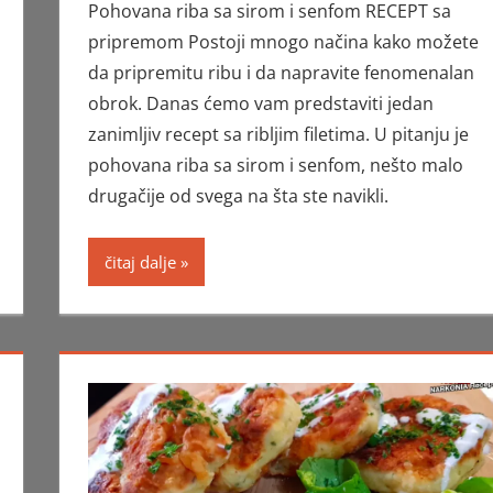
Pohovana riba sa sirom i senfom RECEPT sa
pripremom Postoji mnogo načina kako možete
da pripremitu ribu i da napravite fenomenalan
obrok. Danas ćemo vam predstaviti jedan
zanimljiv recept sa ribljim filetima. U pitanju je
pohovana riba sa sirom i senfom, nešto malo
drugačije od svega na šta ste navikli.
čitaj dalje