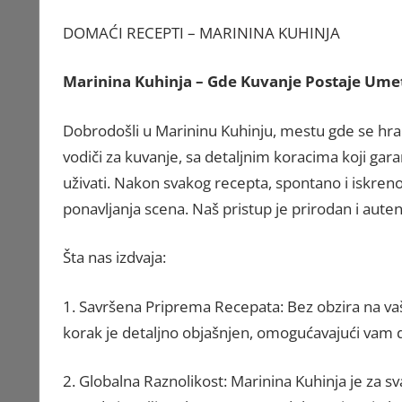
DOMAĆI RECEPTI –
MARININA KUHINJA
Marinina Kuhinja – Gde Kuvanje Postaje Ume
Dobrodošli u Marininu Kuhinju, mestu gde se hra
vodiči za kuvanje, sa detaljnim koracima koji gar
uživati. Nakon svakog recepta, spontano i iskre
ponavljanja scena. Naš pristup je prirodan i auten
Šta nas izdvaja:
1. Savršena Priprema Recepata: Bez obzira na vaše
korak je detaljno objašnjen, omogućavajući vam d
2. Globalna Raznolikost: Marinina Kuhinja je za 