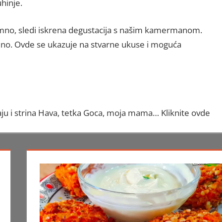
hinje.
emno, sledi iskrena degustacija s našim kamermanom.
alno. Ovde se ukazuje na stvarne ukuse i moguća
ju i strina Hava, tetka Goca, moja mama…
Kliknite ovde