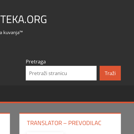
TEKA.ORG
la kuvanja™
Pretraga
Traži
TRANSLATOR – PREVODILAC