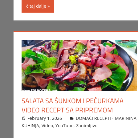
čitaj dalje
SALATA SA ŠUNKOM I PEČURKAMA
VIDEO RECEPT SA PRIPREMOM
February 1, 2026
FTorgAdmin
DOMAĆI RECEPTI - MARININA
KUHINJA
,
Video
,
YouTube
,
Zanimljivo