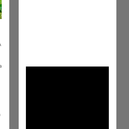
A
a
a