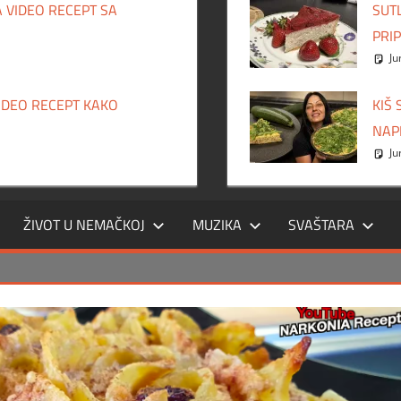
 VIDEO RECEPT SA
SUT
PRI
Ju
VIDEO RECEPT KAKO
KIŠ
NAP
Ju
ŽIVOT U NEMAČKOJ
MUZIKA
SVAŠTARA