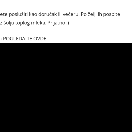
 poslužiti kao doručak ili večeru. Po želji ih pospite
šolju toplog mleka. Prijatno :)
om POGLEDAJTE OVDE: