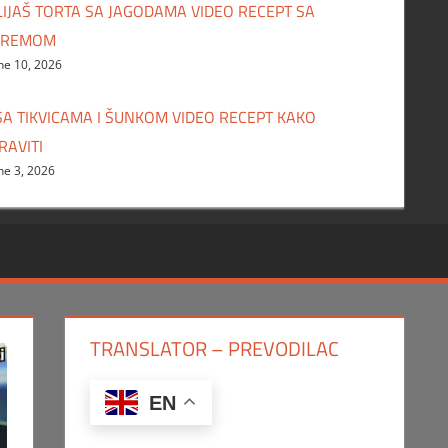
LIJAŠ TORTA SA JAGODAMA VIDEO RECEPT SA
PREMOM
ne 10, 2026
 SA TIKVICAMA I ŠUNKOM VIDEO RECEPT KAKO
RAVITI
ne 3, 2026
TRANSLATOR – PREVODILAC
EN