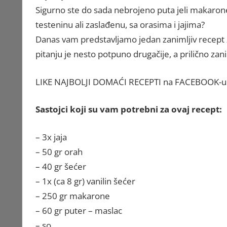
Sigurno ste do sada nebrojeno puta jeli makarone
testeninu ali zaslađenu, sa orasima i jajima?
Danas vam predstavljamo jedan zanimljiv recept z
pitanju je nesto potpuno drugačije, a prilično zani
LIKE NAJBOLJI DOMAĆI RECEPTI na FACEBOOK-u
Sastojci koji su vam potrebni za ovaj recept:
– 3x jaja
– 50 gr orah
– 40 gr šećer
– 1x (ca 8 gr) vanilin šećer
– 250 gr makarone
– 60 gr puter – maslac
– so