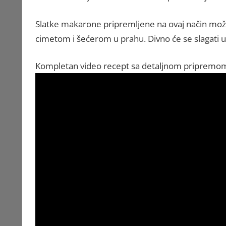
Slatke makarone pripremljene na ovaj način možete
cimetom i šećerom u prahu. Divno će se slagati uz 
Kompletan video recept sa detaljnom priprem