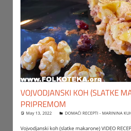
VOJVODJANSKI KOH (SLATKE M
PRIPREMOM
May 13, 2022
FTorgAdmin
DOMAĆI RECEPTI - MARININA KU
Vojvodjanski koh (slatke makarone) VIDEO RECE