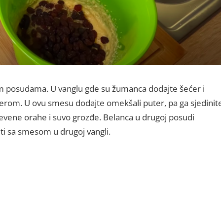
m posudama. U vanglu gde su žumanca dodajte šećer i
serom. U ovu smesu dodajte omekšali puter, pa ga sjedinit
evene orahe i suvo grozđe. Belanca u drugoj posudi
ti sa smesom u drugoj vangli.