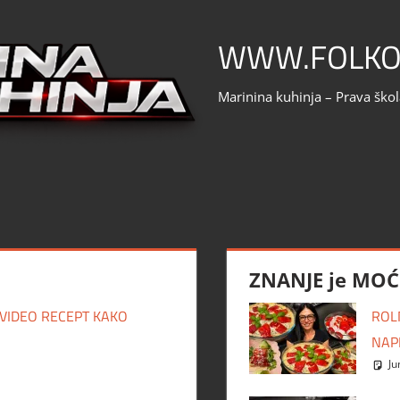
WWW.FOLKO
Marinina kuhinja – Prava ško
ZNANJE je MOĆ
 VIDEO RECEPT KAKO
ROL
NAP
Ju