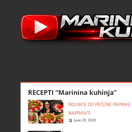
Skip
to
content
RECEPTI “Marinina kuhinja”
ROLNICE OD PEČENE PAPRIKE
NAPRAVITI
June 20, 2026