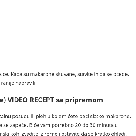
ice. Kada su makarone skuvane, stavite ih da se ocede.
anije napravili.
ne) VIDEO RECEPT sa pripremom
alnu posudu ili pleh u kojem ćete peći slatke makarone.
da se zapeče. Biće vam potrebno 20 do 30 minuta u
ski koh izvadite iz rerne i ostavite da se kratko ohladi.