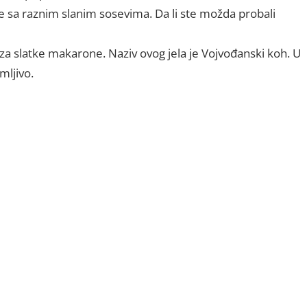
 sa raznim slanim sosevima. Da li ste možda probali
a slatke makarone. Naziv ovog jela je Vojvođanski koh. U
mljivo.