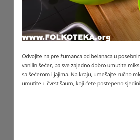
Odvojite najpre žumanca od belanaca u posebni
vanilin šećer, pa sve zajedno dobro umutite mik
sa šećerom i jajima. Na kraju, umešajte ručno ml
umutite u čvrst šaum, koji ćete postepeno sjedini