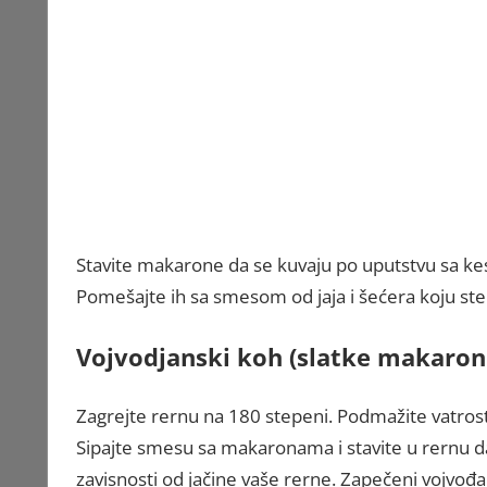
Stavite makarone da se kuvaju po uputstvu sa kes
Pomešajte ih sa smesom od jaja i šećera koju ste r
Vojvodjanski koh (slatke makaro
Zagrejte rernu na 180 stepeni. Podmažite vatrost
Sipajte smesu sa makaronama i stavite u rernu 
zavisnosti od jačine vaše rerne. Zapečeni vojvođan