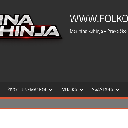
WWW.FOLKO
Marinina kuhinja – Prava ško
ŽIVOT U NEMAČKOJ
MUZIKA
SVAŠTARA