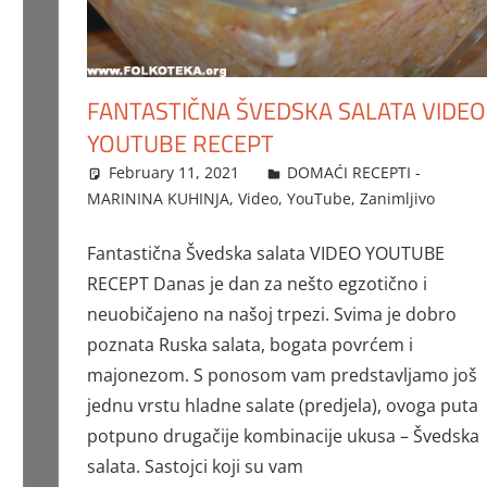
FANTASTIČNA ŠVEDSKA SALATA VIDEO
YOUTUBE RECEPT
February 11, 2021
FTorgAdmin
DOMAĆI RECEPTI -
MARININA KUHINJA
,
Video
,
YouTube
,
Zanimljivo
Fantastična Švedska salata VIDEO YOUTUBE
RECEPT Danas je dan za nešto egzotično i
neuobičajeno na našoj trpezi. Svima je dobro
poznata Ruska salata, bogata povrćem i
majonezom. S ponosom vam predstavljamo još
jednu vrstu hladne salate (predjela), ovoga puta
potpuno drugačije kombinacije ukusa – Švedska
salata. Sastojci koji su vam