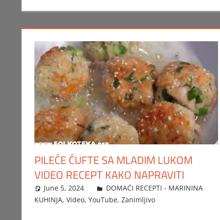
PILEĆE ĆUFTE SA MLADIM LUKOM
VIDEO RECEPT KAKO NAPRAVITI
June 5, 2024
FTorgAdmin
DOMAĆI RECEPTI - MARININA
KUHINJA
,
Video
,
YouTube
,
Zanimljivo