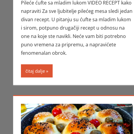
Pileće ćufte sa mladim lukom VIDEO RECEPT kako
napraviti Za sve ljubitelje pilećeg mesa sledi jedan
divan recept. U pitanju su ćufte sa mladim lukom
i sirom, potpuno drugačiji recept u odnosu na
one na koje ste navikli. Neće vam biti potrebno
puno vremena za pripremu, a napravićete
fenomenalan obrok.
čitaj dalje