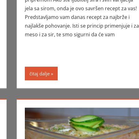
jela sa sirom, onda je ovo savršen recept za vas!
Predstavljamo vam danas recept za najbrže i
najlakše pohovanje. Isti se princip primenjuje i za
meso i za sir, te smo sigurni da će vam
čitaj dalje