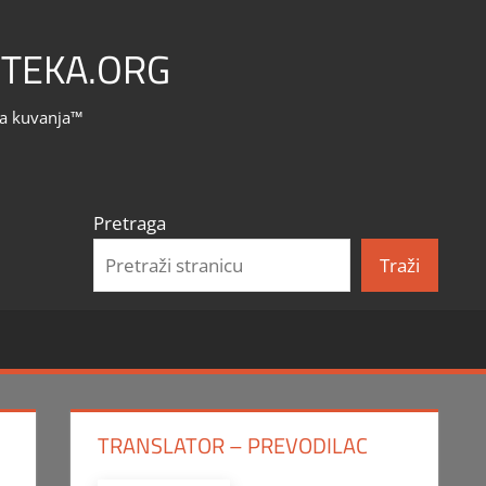
TEKA.ORG
la kuvanja™
Pretraga
Traži
TRANSLATOR – PREVODILAC