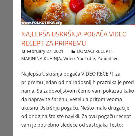
NAJLEPŠA USKRŠNJA POGAČA VIDEO
RECEPT ZA PRIPREMU
February 27, 2021
FTorgAdmin
DOMAĆI RECEPTI -
MARININA KUHINJA
,
Video
,
YouTube
,
Zanimljivo
Najlepša Uskršnja pogača VIDEO RECEPT za
pripremu Jedan od najradosnijih praznika je pred
nama. Sa zadovoljstvom ćemo vam pokazati kako
da napravite šarenu, veselu a pritom veoma
ukusnu Uskršnju pogaču. Nešto malo drugačije
od onog na šta ste navikli. Za ovu pogaču recept
vam je potrebno sledeće od sastojaka Testo: