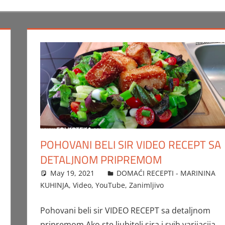
POHOVANI BELI SIR VIDEO RECEPT SA
DETALJNOM PRIPREMOM
May 19, 2021
FTorgAdmin
DOMAĆI RECEPTI - MARININA
KUHINJA
,
Video
,
YouTube
,
Zanimljivo
Pohovani beli sir VIDEO RECEPT sa detaljnom
pripremom Ako ste ljubitelj sira i svih varijacija