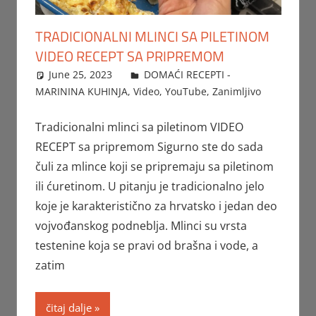
TRADICIONALNI MLINCI SA PILETINOM
VIDEO RECEPT SA PRIPREMOM
June 25, 2023
FTorgAdmin
DOMAĆI RECEPTI -
MARININA KUHINJA
,
Video
,
YouTube
,
Zanimljivo
Tradicionalni mlinci sa piletinom VIDEO
RECEPT sa pripremom Sigurno ste do sada
čuli za mlince koji se pripremaju sa piletinom
ili ćuretinom. U pitanju je tradicionalno jelo
koje je karakteristično za hrvatsko i jedan deo
vojvođanskog podneblja. Mlinci su vrsta
testenine koja se pravi od brašna i vode, a
zatim
čitaj dalje