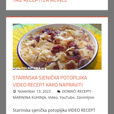
STARINSKA SJENIČKA POTOPLJIKA
VIDEO RECEPT KAKO NAPRAVITI
November 13, 2023
FTorgAdmin
DOMAĆI RECEPTI -
MARININA KUHINJA
,
Video
,
YouTube
,
Zanimljivo
Starinska sjenička potopljika VIDEO RECEPT