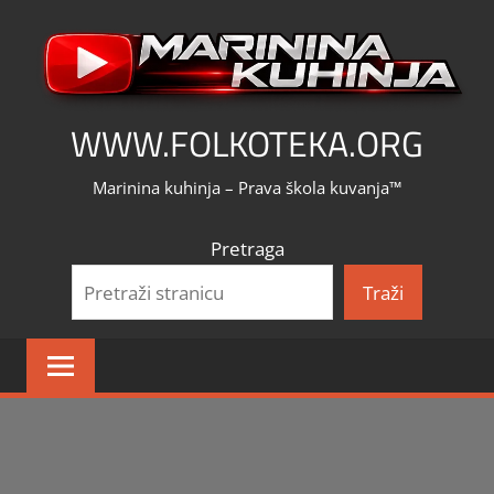
Skip
to
content
WWW.FOLKOTEKA.ORG
Marinina kuhinja – Prava škola kuvanja™
Pretraga
Traži